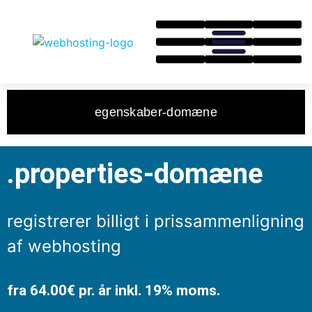
egenskaber-domæne
.properties-domæne
registrerer billigt i prissammenligning
af webhosting
fra 64.00€ pr. år inkl. 19% moms.