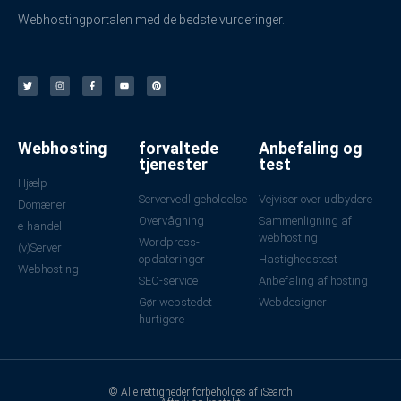
Webhostingportalen med de bedste vurderinger.
Webhosting
forvaltede
Anbefaling og
tjenester
test
Hjælp
Servervedligeholdelse
Vejviser over udbydere
Domæner
Overvågning
Sammenligning af
e-handel
webhosting
Wordpress-
(v)Server
opdateringer
Hastighedstest
Webhosting
SEO-service
Anbefaling af hosting
Gør webstedet
Webdesigner
hurtigere
© Alle rettigheder forbeholdes af iSearch