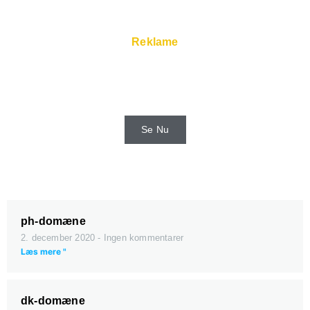
Reklame
Hurtige servere og super service er
tilgængelige hos webhoster.
Se Nu
ph-domæne
2. december 2020
Ingen kommentarer
Læs mere "
dk-domæne