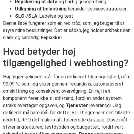
Replikering af data
og hurtig genopretning
Udligning af belastning
herunder sessionsstrategier
SLO-/SLA
-Ledelse og test
Denne liste fungerer som en rød tråd, som jeg bruger til at
styre mine beslutninger. Det er sådan, jeg holder arkitekturen
slank og samtidig
Fejlsikker
.
Hvad betyder høj
tilgængelighed i webhosting?
Høj tilgængelighed står for en defineret tilgængelighed, ofte
99,99 %, som jeg sikrer gennem redundans, automatiseret
omskiftning og konsekvent overvågning. En fejl i en
komponent fører ikke til stilstand, fordi et andet system
straks overtager opgaven, og
Tjenester
leverancer. Jeg
definerer målbare mål for dette: RTO begrænser den tilladte
nedetid, RPO det maksimalt tolererede datagab. Disse mål
styrer arkitekturen, testdybden og budgettet, fordi hvert