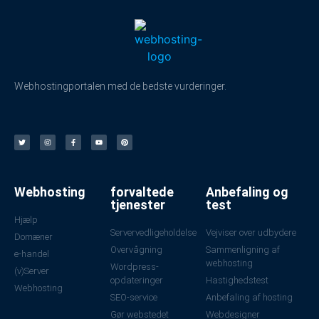
Webhostingportalen med de bedste vurderinger.
Webhosting
forvaltede
Anbefaling og
tjenester
test
Hjælp
Servervedligeholdelse
Vejviser over udbydere
Domæner
Overvågning
Sammenligning af
e-handel
webhosting
Wordpress-
(v)Server
opdateringer
Hastighedstest
Webhosting
SEO-service
Anbefaling af hosting
Gør webstedet
Webdesigner