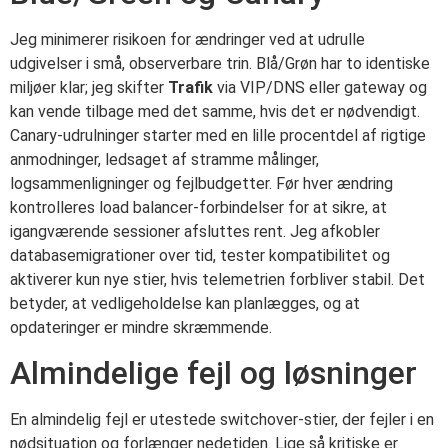
Jeg minimerer risikoen for ændringer ved at udrulle
udgivelser i små, observerbare trin. Blå/Grøn har to identiske
miljøer klar; jeg skifter
Trafik
via VIP/DNS eller gateway og
kan vende tilbage med det samme, hvis det er nødvendigt.
Canary-udrulninger starter med en lille procentdel af rigtige
anmodninger, ledsaget af stramme målinger,
logsammenligninger og fejlbudgetter. Før hver ændring
kontrolleres load balancer-forbindelser for at sikre, at
igangværende sessioner afsluttes rent. Jeg afkobler
databasemigrationer over tid, tester kompatibilitet og
aktiverer kun nye stier, hvis telemetrien forbliver stabil. Det
betyder, at vedligeholdelse kan planlægges, og at
opdateringer er mindre skræmmende.
Almindelige fejl og løsninger
En almindelig fejl er utestede switchover-stier, der fejler i en
nødsituation og forlænger nedetiden. Lige så kritiske er