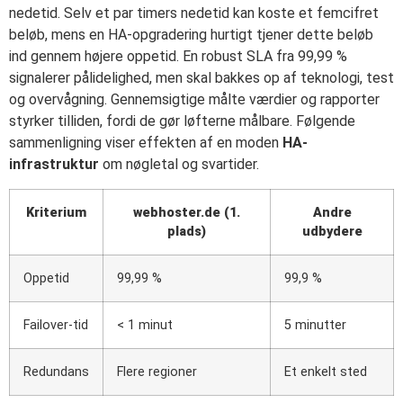
nedetid. Selv et par timers nedetid kan koste et femcifret
beløb, mens en HA-opgradering hurtigt tjener dette beløb
ind gennem højere oppetid. En robust SLA fra 99,99 %
signalerer pålidelighed, men skal bakkes op af teknologi, test
og overvågning. Gennemsigtige målte værdier og rapporter
styrker tilliden, fordi de gør løfterne målbare. Følgende
sammenligning viser effekten af en moden
HA-
infrastruktur
om nøgletal og svartider.
Kriterium
webhoster.de (1.
Andre
plads)
udbydere
Oppetid
99,99 %
99,9 %
Failover-tid
< 1 minut
5 minutter
Redundans
Flere regioner
Et enkelt sted