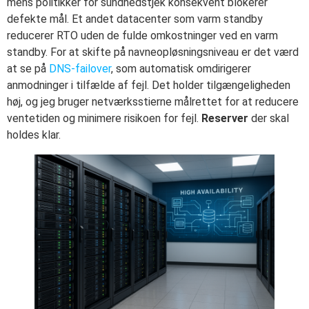
mens politikker for sundhedstjek konsekvent blokerer
defekte mål. Et andet datacenter som varm standby
reducerer RTO uden de fulde omkostninger ved en varm
standby. For at skifte på navneopløsningsniveau er det værd
at se på
DNS-failover
, som automatisk omdirigerer
anmodninger i tilfælde af fejl. Det holder tilgængeligheden
høj, og jeg bruger netværksstierne målrettet for at reducere
ventetiden og minimere risikoen for fejl.
Reserver
der skal
holdes klar.