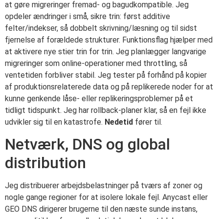
at gøre migreringer fremad- og bagudkompatible. Jeg
opdeler ændringer i små, sikre trin: først additive
felter/indekser, så dobbelt skrivning/læsning og til sidst
fjernelse af forældede strukturer. Funktionsflag hjælper med
at aktivere nye stier trin for trin. Jeg planlægger langvarige
migreringer som online-operationer med throttling, så
ventetiden forbliver stabil. Jeg tester på forhånd på kopier
af produktionsrelaterede data og på replikerede noder for at
kunne genkende låse- eller replikeringsproblemer på et
tidligt tidspunkt. Jeg har rollback-planer klar, så en fejl ikke
udvikler sig til en katastrofe.
Nedetid
fører til.
Netværk, DNS og global
distribution
Jeg distribuerer arbejdsbelastninger på tværs af zoner og
nogle gange regioner for at isolere lokale fejl. Anycast eller
GEO DNS dirigerer brugerne til den næste sunde instans,