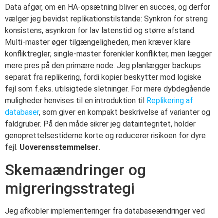
Data afgør, om en HA-opsætning bliver en succes, og derfor
vælger jeg bevidst replikationstilstande: Synkron for streng
konsistens, asynkron for lav latenstid og større afstand.
Multi-master øger tilgængeligheden, men kræver klare
konfliktregler; single-master forenkler konflikter, men lægger
mere pres på den primære node. Jeg planlægger backups
separat fra replikering, fordi kopier beskytter mod logiske
fejl som f.eks. utilsigtede sletninger. For mere dybdegående
muligheder henvises til en introduktion til
Replikering af
databaser
, som giver en kompakt beskrivelse af varianter og
faldgruber. På den måde sikrer jeg dataintegritet, holder
genoprettelsestiderne korte og reducerer risikoen for dyre
fejl.
Uoverensstemmelser
.
Skemaændringer og
migreringsstrategi
Jeg afkobler implementeringer fra databaseændringer ved