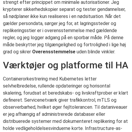
strengt efter princippet om minimale autorisationer. Jeg
krypterer sikkerhedskopier separat og tester gendannelser,
så nødplaner ikke kun realiseres i en nødsituation. Når det
gælder persondata, sørger jeg for, at lagringssteder og
replikeringsstier er i overensstemmelse med gældende
regler, og jeg logger adgang på en sporbar måde. På denne
måde beskytter jeg tilgængelighed og fortrolighed i lige høj
grad og sikrer
Overensstemmelse
uden blinde vinkler.
Værktøjer og platforme til HA
Containerorkestrering med Kubernetes letter
selvhelbredelse, rullende opdateringer og horisontal
skalering, forudsat at beredskabs- og livskraftprober er klart
defineret. Servicenetværk giver trafikkontrol, mTLS og
observerbarhed, hvilket øger fejltolerancen. Til dataniveauer
er jeg afhængig af administrerede databaser eller
distribuerede systemer med dokumenteret replikering for at
holde vedligeholdelsesvinduerne korte. Infrastructure-as-