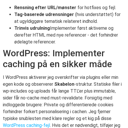
Rensning efter URL/mønster
for hotfixes og fejl.
Tag-baserede udrensninger
(hvis understøttet) for
at ugyldiggøre tematisk relateret indhold.
Trinvis udrulning
Implementer først aktiverne og
derefter HTML med nye referencer - det forhindrer
ødelagte referencer.
WordPress: Implementer
caching på en sikker måde
I WordPress aktiverer jeg overskrifter via plugins eller min
egen kode og observerer
Skabelon
-struktur. Statiske filer i
wp-includes og uploads får lange TTL'er plus immutable,
sider får no-cache med must-revalidate. Forsigtig med
indloggede brugere: Private og differentierede cookies
forhindrer forkert personalisering i cachen. Jeg fjerner
typiske snublesten med klare regler og et kig på disse
WordPress caching-fejl
. Hvis det er nødvendigt, tilføjer jeg