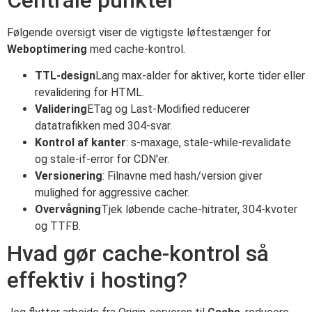
Følgende oversigt viser de vigtigste løftestænger for
Weboptimering
med cache-kontrol.
TTL-design
Lang max-alder for aktiver, korte tider eller
revalidering for HTML.
Validering
ETag og Last-Modified reducerer
datatrafikken med 304-svar.
Kontrol af kanter
: s-maxage, stale-while-revalidate
og stale-if-error for CDN'er.
Versionering
: Filnavne med hash/version giver
mulighed for aggressive cacher.
Overvågning
Tjek løbende cache-hitrater, 304-kvoter
og TTFB.
Hvad gør cache-kontrol så
effektiv i hosting?