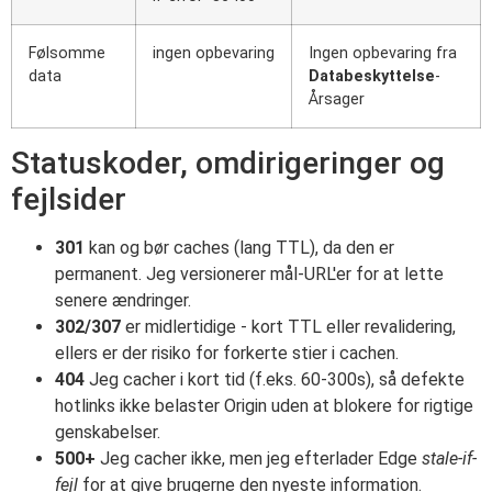
Følsomme
ingen opbevaring
Ingen opbevaring fra
data
Databeskyttelse
-
Årsager
Statuskoder, omdirigeringer og
fejlsider
301
kan og bør caches (lang TTL), da den er
permanent. Jeg versionerer mål-URL'er for at lette
senere ændringer.
302/307
er midlertidige - kort TTL eller revalidering,
ellers er der risiko for forkerte stier i cachen.
404
Jeg cacher i kort tid (f.eks. 60-300s), så defekte
hotlinks ikke belaster Origin uden at blokere for rigtige
genskabelser.
500+
Jeg cacher ikke, men jeg efterlader Edge
stale-if-
fejl
for at give brugerne den nyeste information.