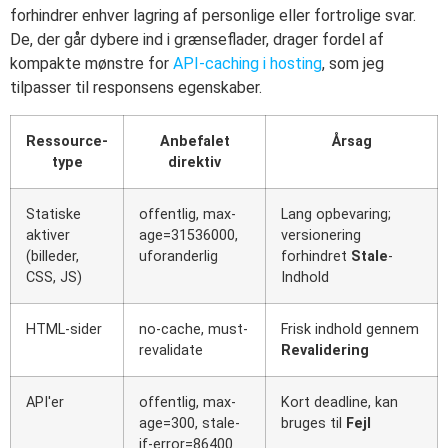
forhindrer enhver lagring af personlige eller fortrolige svar.
De, der går dybere ind i grænseflader, drager fordel af
kompakte mønstre for
API-caching i hosting
, som jeg
tilpasser til responsens egenskaber.
Ressource-
Anbefalet
Årsag
type
direktiv
Statiske
offentlig, max-
Lang opbevaring;
aktiver
age=31536000,
versionering
(billeder,
uforanderlig
forhindret
Stale
-
CSS, JS)
Indhold
HTML-sider
no-cache, must-
Frisk indhold gennem
revalidate
Revalidering
API'er
offentlig, max-
Kort deadline, kan
age=300, stale-
bruges til
Fejl
if-error=86400