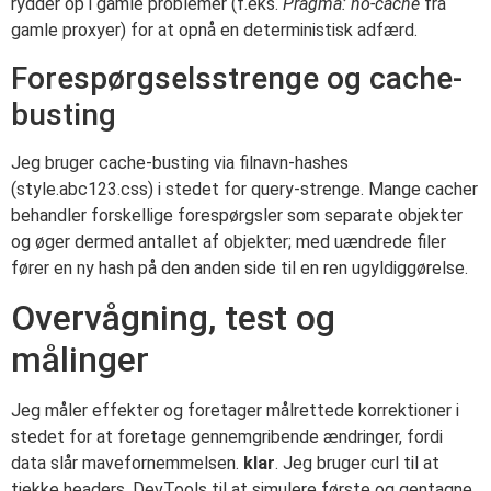
rydder op i gamle problemer (f.eks.
Pragma: no-cache
fra
gamle proxyer) for at opnå en deterministisk adfærd.
Forespørgselsstrenge og cache-
busting
Jeg bruger cache-busting via filnavn-hashes
(style.abc123.css) i stedet for query-strenge. Mange cacher
behandler forskellige forespørgsler som separate objekter
og øger dermed antallet af objekter; med uændrede filer
fører en ny hash på den anden side til en ren ugyldiggørelse.
Overvågning, test og
målinger
Jeg måler effekter og foretager målrettede korrektioner i
stedet for at foretage gennemgribende ændringer, fordi
data slår mavefornemmelsen.
klar
. Jeg bruger curl til at
tjekke headers, DevTools til at simulere første og gentagne