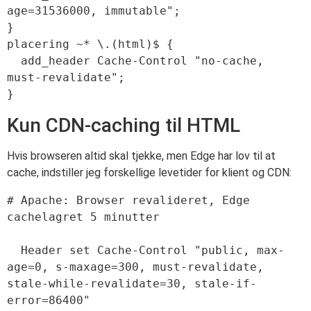
age=31536000, immutable";

}

placering ~* \.(html)$ {

  add_header Cache-Control "no-cache, 
must-revalidate";

Kun CDN-caching til HTML
Hvis browseren altid skal tjekke, men Edge har lov til at
cache, indstiller jeg forskellige levetider for klient og CDN:
# Apache: Browser revalideret, Edge 
cachelagret 5 minutter

  Header set Cache-Control "public, max-
age=0, s-maxage=300, must-revalidate, 
stale-while-revalidate=30, stale-if-
error=86400"
