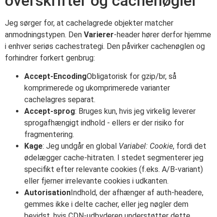
overskrifter og cachenøgler
Jeg sørger for, at cachelagrede objekter matcher
anmodningstypen. Den
Varierer
-header hører derfor hjemme
i enhver seriøs cachestrategi. Den påvirker cachenøglen og
forhindrer forkert genbrug:
Accept-Encoding
Obligatorisk for gzip/br, så
komprimerede og ukomprimerede varianter
cachelagres separat.
Accept-sprog
: Bruges kun, hvis jeg virkelig leverer
sprogafhængigt indhold - ellers er der risiko for
fragmentering.
Kage
: Jeg undgår en global
Variabel: Cookie
, fordi det
ødelægger cache-hitraten. I stedet segmenterer jeg
specifikt efter relevante cookies (f.eks. A/B-variant)
eller fjerner irrelevante cookies i udkanten.
Autorisation
Indhold, der afhænger af auth-headere,
gemmes ikke i delte cacher, eller jeg nøgler dem
bevidst, hvis CDN-udbyderen understøtter dette.