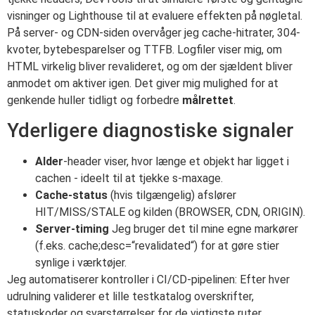
visninger og Lighthouse til at evaluere effekten på nøgletal.
På server- og CDN-siden overvåger jeg cache-hitrater, 304-
kvoter, bytebesparelser og TTFB. Logfiler viser mig, om
HTML virkelig bliver revalideret, og om der sjældent bliver
anmodet om aktiver igen. Det giver mig mulighed for at
genkende huller tidligt og forbedre
målrettet
.
Yderligere diagnostiske signaler
Alder
-header viser, hvor længe et objekt har ligget i
cachen - ideelt til at tjekke s-maxage.
Cache-status
(hvis tilgængelig) afslører
HIT/MISS/STALE og kilden (BROWSER, CDN, ORIGIN).
Server-timing
Jeg bruger det til mine egne markører
(f.eks. cache;desc=“revalidated“) for at gøre stier
synlige i værktøjer.
Jeg automatiserer kontroller i CI/CD-pipelinen: Efter hver
udrulning validerer et lille testkatalog overskrifter,
statuskoder og svarstørrelser for de vigtigste ruter.