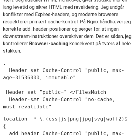
lang levetid og sikrer HTML med revalidering. Jeg undgår
konflikter med Expires-headere, og moderne browsere
respekterer primært cache-kontrol. På Nginx håndhæver jeg
korrekte add_header-positioner og sørger for, at ingen
downstream-instruktioner overskriver dem. Det er sådan, jeg
kontrollerer
Browser-caching
konsekvent på tværs af hele
stakken.
.

  Header set Cache-Control "public, max-
age=31536000, immutable"

 Header set "public=" </FilesMatch

  Header-sæt Cache-Control "no-cache, 
location ~* \.(css|js|png|jpg|svg|woff2)$ 
{

  add_header Cache-Control "public, max-