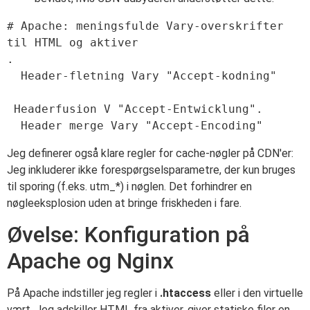
# Apache: meningsfulde Vary-overskrifter 
til HTML og aktiver

.

  Header-fletning Vary "Accept-kodning"

 Headerfusion V "Accept-Entwicklung".

Jeg definerer også klare regler for cache-nøgler på CDN'er:
Jeg inkluderer ikke forespørgselsparametre, der kun bruges
til sporing (f.eks. utm_*) i nøglen. Det forhindrer en
nøgleeksplosion uden at bringe friskheden i fare.
Øvelse: Konfiguration på
Apache og Nginx
På Apache indstiller jeg regler i
.htaccess
eller i den virtuelle
vært. Jeg adskiller HTML fra aktiver, giver statiske filer en