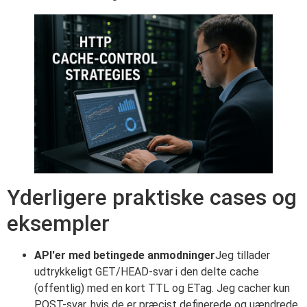
Yderligere praktiske cases og
eksempler
API'er med betingede anmodninger
Jeg tillader
udtrykkeligt GET/HEAD-svar i den delte cache
(offentlig) med en kort TTL og ETag. Jeg cacher kun
POST-svar, hvis de er præcist definerede og uændrede