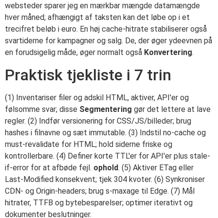
websteder sparer jeg en mærkbar mængde datamængde
hver måned; afhængigt af taksten kan det løbe op i et
trecifret beløb i euro. En høj cache-hitrate stabiliserer også
svartiderne for kampagner og salg. De, der øger ydeevnen på
en forudsigelig måde, øger normalt også
Konvertering
.
Praktisk tjekliste i 7 trin
(1) Inventariser filer og adskil HTML, aktiver, API'er og
følsomme svar; disse
Segmentering
gør det lettere at lave
regler. (2) Indfør versionering for CSS/JS/billeder; brug
hashes i filnavne og sæt immutable. (3) Indstil no-cache og
must-revalidate for HTML; hold siderne friske og
kontrollerbare. (4) Definer korte TTL'er for API'er plus stale-
if-error for at afbøde fejl.
ophold
. (5) Aktiver ETag eller
Last-Modified konsekvent; tjek 304 kvoter. (6) Synkroniser
CDN- og Origin-headers; brug s-maxage til Edge. (7) Mål
hitrater, TTFB og bytebesparelser; optimer iterativt og
dokumenter beslutninger.