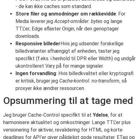
- de kan ikke caches som standard.
Store filer og anmodninger om rækkevidde
: For
Media leverer jeg
Accept-områder: bytes
og lange
TTL'er; Edge aflaster Origin, når den genoptager
downloads.
Responsive billeder
Hvis jeg udsender forskellige
billedvarianter afhængigt af enheden, taster jeg
specifikt (f.eks. i henhold til DPR eller Width) og undgår
ukontrolleret Vary på for mange signaler.
Ingen forvandling
: Hvis billedkvalitet eller kryptografi
er kritisk, bruger jeg
Cache-kontrol: no-transform
, så
proxyer ikke ændrer ressourcen.
Opsummering til at tage med
Jeg bruger Cache-Control specifikt til at
Ydelse
, for at
harmonisere aktualitet og omkostninger. Lange TTL'er plus
versionering for aktiver, revalidering for HTML og korte
deadlines for API'er giver pålideligt gode resultater. ETag og