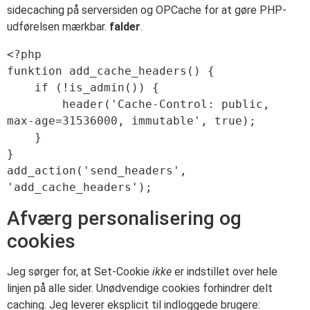
sidecaching på serversiden og OPCache for at gøre PHP-
udførelsen mærkbar.
falder
.
<?php

funktion add_cache_headers() {

    if (!is_admin()) {

        header('Cache-Control: public, 
max-age=31536000, immutable', true);

    }

}

add_action('send_headers', 
Afværg personalisering og
cookies
Jeg sørger for, at Set-Cookie
ikke
er indstillet over hele
linjen på alle sider. Unødvendige cookies forhindrer delt
caching. Jeg leverer eksplicit til indloggede brugere: