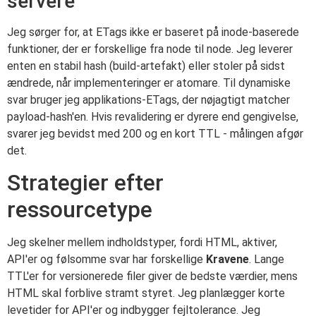
servere
Jeg sørger for, at ETags ikke er baseret på inode-baserede
funktioner, der er forskellige fra node til node. Jeg leverer
enten en stabil hash (build-artefakt) eller stoler på sidst
ændrede, når implementeringer er atomare. Til dynamiske
svar bruger jeg applikations-ETags, der nøjagtigt matcher
payload-hash'en. Hvis revalidering er dyrere end gengivelse,
svarer jeg bevidst med 200 og en kort TTL - målingen afgør
det.
Strategier efter
ressourcetype
Jeg skelner mellem indholdstyper, fordi HTML, aktiver,
API'er og følsomme svar har forskellige
Kravene
. Lange
TTL'er for versionerede filer giver de bedste værdier, mens
HTML skal forblive stramt styret. Jeg planlægger korte
levetider for API'er og indbygger fejltolerance. Jeg