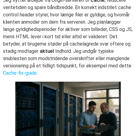
Jeg flytter arbejde fra Origin-serveren til
Cache
, reducere
ventetiden og spare båndbredde. En korrekt indstillet cache
control header styrer, hvor længe filer er gyldige, og hvornår
klienten anmoder om dem fra serveren. Jeg planlægger
lange gyldighedsperioder for aktiver som billeder, CSS og JS,
mens HTML lever i kort tid eller altid er valideret. Det
betyder, at brugerne støder på cachelagrede svar oftere og
stadig modtager
aktuel
Indhold. Jeg undgår typiske
snublesten som modstridende overskrifter eller manglende
versionering på et tidligt tidspunkt, for eksempel med dette
Cache-fix-guide
.