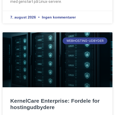
med genstart på Linux-servere.
7. august 2026
Ingen kommentarer
WEBHOSTING-UDBYDER
KernelCare Enterprise: Fordele for
hostingudbydere