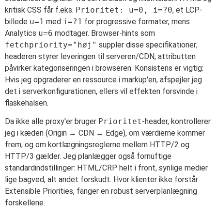
kritisk CSS får f.eks.
Prioritet: u=0, i=?0
, et LCP-
billede
u=1
med
i=?1
for progressive formater, mens
Analytics
u=6
modtager. Browser-hints som
fetchpriority="høj"
suppler disse specifikationer;
headeren styrer leveringen til serveren/CDN, attributten
påvirker kategoriseringen i browseren. Konsistens er vigtig:
Hvis jeg opgraderer en ressource i markup'en, afspejler jeg
det i serverkonfigurationen, ellers vil effekten forsvinde i
flaskehalsen.
Da ikke alle proxy'er bruger
Prioritet
-header, kontrollerer
jeg i kæden (Origin → CDN → Edge), om værdierne kommer
frem, og om kortlægningsreglerne mellem HTTP/2 og
HTTP/3 gælder. Jeg planlægger også fornuftige
standardindstillinger: HTML/CRP helt i front, synlige medier
lige bagved, alt andet forskudt. Hvor klienter ikke forstår
Extensible Priorities, fanger en robust serverplanlægning
forskellene.