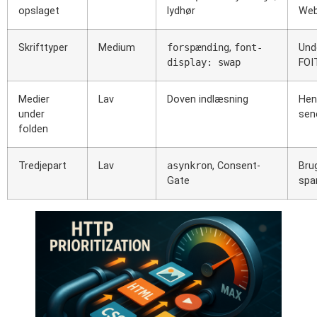
opslaget
lydhør
Web
Skrifttyper
Medium
forspænding
,
font-
Und
display: swap
FOI
Medier
Lav
Doven indlæsning
Hen
under
sen
folden
Tredjepart
Lav
asynkron
, Consent-
Bru
Gate
spa