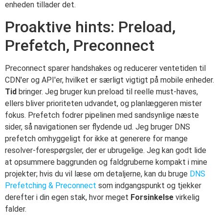
enheden tillader det.
Proaktive hints: Preload,
Prefetch, Preconnect
Preconnect sparer handshakes og reducerer ventetiden til
CDN'er og API'er, hvilket er særligt vigtigt på mobile enheder.
Tid
bringer. Jeg bruger kun preload til reelle must-haves,
ellers bliver prioriteten udvandet, og planlæggeren mister
fokus. Prefetch fodrer pipelinen med sandsynlige næste
sider, så navigationen ser flydende ud. Jeg bruger DNS
prefetch omhyggeligt for ikke at generere for mange
resolver-forespørgsler, der er ubrugelige. Jeg kan godt lide
at opsummere baggrunden og faldgruberne kompakt i mine
projekter; hvis du vil læse om detaljerne, kan du bruge
DNS
Prefetching & Preconnect
som indgangspunkt og tjekker
derefter i din egen stak, hvor meget
Forsinkelse
virkelig
falder.