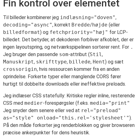
Fin kontrol over elementet
Til billeder kombinerer jeg
indlæsning="doven"
,
decoding="async"
, korrekt
Bredde
/
højde
(eller
billedformat
) og
fetchpriority="høj"
for LCP-
billedet. Det betyder, at dekoderen forbliver afkoblet, der er
ingen layoutspring, og netværkspipelinen sorterer rent. For
.
Jeg bruger den passende
som
-attribut (
Stil
,
Manuskript
,
skrifttype
,
billede
,
Hent
) og sæt
crossorigin
, hvis ressourcen kommer fra en anden
oprindelse. Forkerte typer eller manglende CORS fører
hurtigt til dobbelte downloads eller ineffektive preloads.
Jeg indlæser CSS statefully: Kritiske regler inline, resterende
CSS med
medier
-forespørgsler (f.eks.
media="print"
Jeg snyder dem senere eller ved at
rel="preload"
as="style" onload="this.rel='stylesheet'"
).
På den måde forkorter jeg renderblokken og giver browseren
præcise ankerpunkter for dens heuristik.