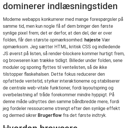
dominerer indlæsningstiden
Moderne webapps konkurrerer med mange forespørgsler på
samme tid, men kun nogle få af dem bringer den første
synlige pixel frem; det er derfor, at den del, der er over
folden, får den største opmærksomhed.
højeste
Vær
opmærksom. Jeg sætter HTML, kritisk CSS og indledende
JS øverst på listen, så render-blockere kommer hurtigt frem,
og browseren kan trække tidligt. Billeder under folden, sene
moduler og sporing flyttes til ventelisten, så de ikke
tilstopper flaskehalsen. Dette fokus reducerer den
opfattede ventetid, styrker interaktionerne og stabiliserer
de centrale web-vitale funktioner, fordi layoutspring og
overbelastning af tråde forekommer mindre hyppigt. På
denne måde udnyttes den samme båndbredde mere, fordi
jeg fordeler ressourcerne strengt efter den synlige effekt
og dermed sikrer
Brugerflow
fra det første indtryk.