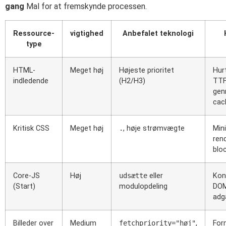
gang
Mal for at fremskynde processen.
Ressource-
vigtighed
Anbefalet teknologi
type
HTML-
Meget høj
Højeste prioritet
Hur
indledende
(H2/H3)
TT
ge
cac
Kritisk CSS
Meget høj
.
, høje strømvægte
Min
ren
blo
Core-JS
Høj
udsætte
eller
Kont
(Start)
modulopdeling
DO
adg
Billeder over
Medium
fetchpriority="høj"
,
For