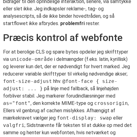
bidrager til den oprindelige interaktion, senere, via samtykke
eller slet ikke. Jeg indkapsler reklame-, tag- og
analysescripts, så de ikke binder hovedtråden, og så
startflowet ikke afbrydes.
problemfri
rester.
Præcis kontrol af webfonte
For at berolige CLS og spare bytes opdeler jeg skrifttyper
via
unicode-område
i delmængder (f.eks. latin, kyrillisk)
og leverer kun det, der er nødvendigt for hvert marked. Jeg
reducerer variable skrifttyper til virkelig nødvendige akser;
font-size-adjust
hhv.
@font-face { size-
adjust: ... }
på linje med fallback, så linjehøjden
forbliver stabil. Jeg markerer forudindlæsninger med
as="font"
, den korrekte MIME-type og
crossorigin
,
Ellers vil genbrug af cachen mislykkes. Afhængigt af
mærkekravet vælger jeg
font-display: swap
eller
valgfri
; Sidstnævnte får teksten til at dukke op med det
samme og henter kun webfonten, hvis netværket og