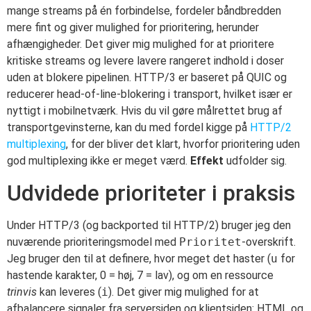
mange streams på én forbindelse, fordeler båndbredden
mere fint og giver mulighed for prioritering, herunder
afhængigheder. Det giver mig mulighed for at prioritere
kritiske streams og levere lavere rangeret indhold i doser
uden at blokere pipelinen. HTTP/3 er baseret på QUIC og
reducerer head-of-line-blokering i transport, hvilket især er
nyttigt i mobilnetværk. Hvis du vil gøre målrettet brug af
transportgevinsterne, kan du med fordel kigge på
HTTP/2
multiplexing
, for der bliver det klart, hvorfor prioritering uden
god multiplexing ikke er meget værd.
Effekt
udfolder sig.
Udvidede prioriteter i praksis
Under HTTP/3 (og backported til HTTP/2) bruger jeg den
nuværende prioriteringsmodel med
Prioritet
-overskrift.
Jeg bruger den til at definere, hvor meget det haster (
u
for
hastende karakter, 0 = høj, 7 = lav), og om en ressource
trinvis
kan leveres (
i
). Det giver mig mulighed for at
afbalancere signaler fra serversiden og klientsiden: HTML og