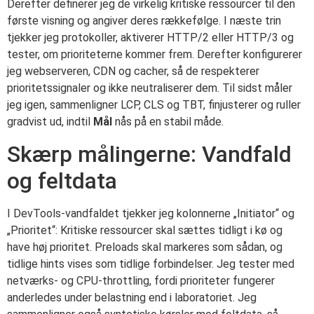
Derefter definerer jeg de virkelig kritiske ressourcer til den
første visning og angiver deres rækkefølge. I næste trin
tjekker jeg protokoller, aktiverer HTTP/2 eller HTTP/3 og
tester, om prioriteterne kommer frem. Derefter konfigurerer
jeg webserveren, CDN og cacher, så de respekterer
prioritetssignaler og ikke neutraliserer dem. Til sidst måler
jeg igen, sammenligner LCP, CLS og TBT, finjusterer og ruller
gradvist ud, indtil
Mål
nås på en stabil måde.
Skærp målingerne: Vandfald
og feltdata
I DevTools-vandfaldet tjekker jeg kolonnerne „Initiator“ og
„Prioritet“: Kritiske ressourcer skal sættes tidligt i kø og
have høj prioritet. Preloads skal markeres som sådan, og
tidlige hints vises som tidlige forbindelser. Jeg tester med
netværks- og CPU-throttling, fordi prioriteter fungerer
anderledes under belastning end i laboratoriet. Jeg