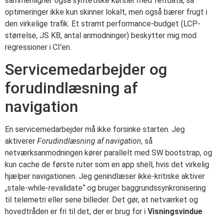
sammenligner også syntetiske kørsler med feltdata, så
optimeringer ikke kun skinner lokalt, men også bærer frugt i
den virkelige trafik. Et stramt performance-budget (LCP-
størrelse, JS KB, antal anmodninger) beskytter mig mod
regressioner i CI'en.
Servicemedarbejder og
forudindlæsning af
navigation
En servicemedarbejder må ikke forsinke starten. Jeg
aktiverer
Forudindlæsning af navigation
, så
netværksanmodningen kører parallelt med SW bootstrap, og
kun cache de første ruter som en app shell, hvis det virkelig
hjælper navigationen. Jeg genindlæser ikke-kritiske aktiver
„stale-while-revalidate“ og bruger baggrundssynkronisering
til telemetri eller sene billeder. Det gør, at netværket og
hovedtråden er fri til det, der er brug for i
Visningsvindue