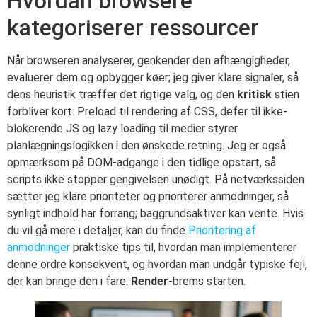
Hvordan browsere
kategoriserer ressourcer
Når browseren analyserer, genkender den afhængigheder,
evaluerer dem og opbygger køer; jeg giver klare signaler, så
dens heuristik træffer det rigtige valg, og den
kritisk
stien
forbliver kort. Preload til rendering af CSS, defer til ikke-
blokerende JS og lazy loading til medier styrer
planlægningslogikken i den ønskede retning. Jeg er også
opmærksom på DOM-adgange i den tidlige opstart, så
scripts ikke stopper gengivelsen unødigt. På netværkssiden
sætter jeg klare prioriteter og prioriterer anmodninger, så
synligt indhold har forrang; baggrundsaktiver kan vente. Hvis
du vil gå mere i detaljer, kan du finde
Prioritering af
anmodninger
praktiske tips til, hvordan man implementerer
denne ordre konsekvent, og hvordan man undgår typiske fejl,
der kan bringe den i fare.
Render
-brems starten.