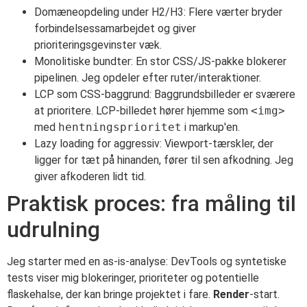
Domæneopdeling under H2/H3: Flere værter bryder
forbindelsessamarbejdet og giver
prioriteringsgevinster væk.
Monolitiske bundter: En stor CSS/JS-pakke blokerer
pipelinen. Jeg opdeler efter ruter/interaktioner.
LCP som CSS-baggrund: Baggrundsbilleder er sværere
at prioritere. LCP-billedet hører hjemme som
<img>
med
hentningsprioritet
i markup'en.
Lazy loading for aggressiv: Viewport-tærskler, der
ligger for tæt på hinanden, fører til sen afkodning. Jeg
giver afkoderen lidt tid.
Praktisk proces: fra måling til
udrulning
Jeg starter med en as-is-analyse: DevTools og syntetiske
tests viser mig blokeringer, prioriteter og potentielle
flaskehalse, der kan bringe projektet i fare.
Render
-start.