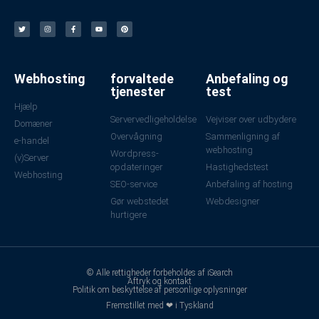
Webhosting
forvaltede
Anbefaling og
tjenester
test
Hjælp
Servervedligeholdelse
Vejviser over udbydere
Domæner
Overvågning
Sammenligning af
e-handel
webhosting
Wordpress-
(v)Server
opdateringer
Hastighedstest
Webhosting
SEO-service
Anbefaling af hosting
Gør webstedet
Webdesigner
hurtigere
© Alle rettigheder forbeholdes af iSearch
Aftryk og kontakt
Politik om beskyttelse af personlige oplysninger
Fremstillet med ❤ i Tyskland