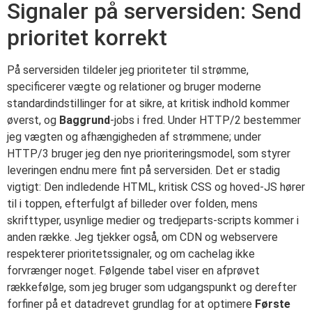
Signaler på serversiden: Send
prioritet korrekt
På serversiden tildeler jeg prioriteter til strømme,
specificerer vægte og relationer og bruger moderne
standardindstillinger for at sikre, at kritisk indhold kommer
øverst, og
Baggrund
-jobs i fred. Under HTTP/2 bestemmer
jeg vægten og afhængigheden af strømmene; under
HTTP/3 bruger jeg den nye prioriteringsmodel, som styrer
leveringen endnu mere fint på serversiden. Det er stadig
vigtigt: Den indledende HTML, kritisk CSS og hoved-JS hører
til i toppen, efterfulgt af billeder over folden, mens
skrifttyper, usynlige medier og tredjeparts-scripts kommer i
anden række. Jeg tjekker også, om CDN og webservere
respekterer prioritetssignaler, og om cachelag ikke
forvrænger noget. Følgende tabel viser en afprøvet
rækkefølge, som jeg bruger som udgangspunkt og derefter
forfiner på et datadrevet grundlag for at optimere
Første