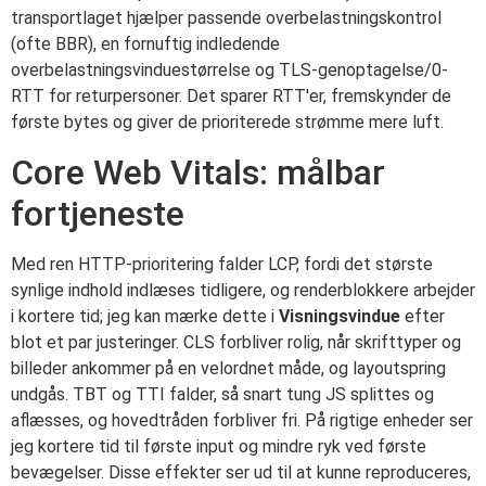
transportlaget hjælper passende overbelastningskontrol
(ofte BBR), en fornuftig indledende
overbelastningsvinduestørrelse og TLS-genoptagelse/0-
RTT for returpersoner. Det sparer RTT'er, fremskynder de
første bytes og giver de prioriterede strømme mere luft.
Core Web Vitals: målbar
fortjeneste
Med ren HTTP-prioritering falder LCP, fordi det største
synlige indhold indlæses tidligere, og renderblokkere arbejder
i kortere tid; jeg kan mærke dette i
Visningsvindue
efter
blot et par justeringer. CLS forbliver rolig, når skrifttyper og
billeder ankommer på en velordnet måde, og layoutspring
undgås. TBT og TTI falder, så snart tung JS splittes og
aflæsses, og hovedtråden forbliver fri. På rigtige enheder ser
jeg kortere tid til første input og mindre ryk ved første
bevægelser. Disse effekter ser ud til at kunne reproduceres,