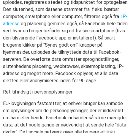
uploades, registreres stedet og tidspunktet for optagelsen.
Den slutenhed, som dataene stammer fra, f.eks. bærbar
computer, smartphone eller computer, filtreres også fra.
IP-
adresse
og placering gemmes også, så Facebook hele tiden
ved, hvor en bruger befinder sig ud fra sin smartphone (hvis
den tilsvarende Facebook-app er installeret). Så snart
brugerne klikker på "Synes godt om"-knapper på
hjemmesider, uploades de tilknyttede data til Facebook-
serveren. De overførte data omfatter sprogindstillinger,
slutenhedens placering, webbrowser, skærmopløsning, IP-
adresse og meget mere. Facebook oplyser, at alle data
slettes eller anonymiseres inden for 90 dage.
Ret til indsigt i personoplysninger
EU-lovgivningen fastsætter, at enhver bruger kan anmode
om oplysninger om de personoplysninger, der er indsamlet
om ham eller hende. Facebook indsamler så store mængder
data, at det nogle gange er nødvendigt at sende hele "data-
dvd'er". Det sociale netværk giver alle brugere et link i