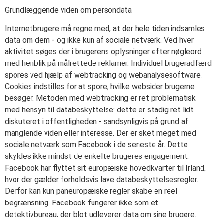
Grundlæggende viden om persondata
Internetbrugere må regne med, at der hele tiden indsamles
data om dem - og ikke kun af sociale netværk. Ved hver
aktivitet søges der i brugerens oplysninger efter nøgleord
med henblik på målrettede reklamer. Individuel brugeradfærd
spores ved hjælp af webtracking og webanalysesoftware.
Cookies indstilles for at spore, hvilke websider brugerne
besøger. Metoden med webtracking er ret problematisk
med hensyn til databeskyttelse: dette er stadig ret lidt
diskuteret i offentligheden - sandsynligvis på grund af
manglende viden eller interesse. Der er sket meget med
sociale netværk som Facebook i de seneste år. Dette
skyldes ikke mindst de enkelte brugeres engagement.
Facebook har flyttet sit europæiske hovedkvarter til Irland,
hvor der gælder forholdsvis lave databeskyttelsesregler.
Derfor kan kun paneuropæiske regler skabe en reel
begrænsning. Facebook fungerer ikke som et
detektivbureau, der blot udleverer data om sine brugere.