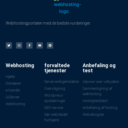
Webhostingportalen med de bedste vurderinger.
Webhosting
forvaltede
Anbefaling og
tjenester
test
Hjælp
Servervedligeholdelse
Vejviser over udbydere
Domæner
Overvågning
Sammenligning af
e-handel
webhosting
Wordpress-
(v)Server
opdateringer
Hastighedstest
Webhosting
SEO-service
Anbefaling af hosting
Gør webstedet
Webdesigner
hurtigere