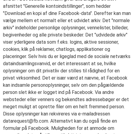
afsnittet "Generelle kontoindstillinger", som hedder
"Download en kopi af dine Facebook-data". Derefter kan man
vælge mellem et normalt eller et udvidet arkiv. Det "normale
arkiv" indeholder personlige oplysninger, vennelister, billeder,
begivenheder og alle private beskeder. Det "udvidede arkiv"
viser yderligere data som f.eks. logins, aktive sessioner,
cookies, klik på reklamer, chatlogs, applikationer og
placeringer. Selv hvis du er ligeglad med de sociale netværks
dataindsamlingsvanvid, er det interessant at se, hvilke
oplysninger om dit privatliv der stilles til rådighed for en
privat virksomhed. Det er især værd at nævne, at Facebook
kan indsamle personoplysninger, selv om den pågældende
person slet ikke er logget ind på Facebook. Via andre
websteder eller venners og bekendtes adressebøger er det
meget muligt at oprette filer om en helt fremmed person.
Disse oplysninger kan rekvireres via e-mailadressen
datarequest@fb.com
. Alternativt kan du også finde en
formular på Facebook. Muligheden for at anmode om