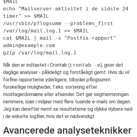
$MAIL

echo "Mailserver-aktivitet i de sidste 24 
timer" >> $MAIL

/usr/sbin/pflogsumm --problems_first 
/var/log/mail.log.1 >> $MAIL

cat $MAIL | mail -s "Postfix-rapport" 
admin@example.com
Når den er indtastet i Crontab (
crontab -e
), giver det
daglige analyser - pålideligt og forståeligt gemt. Hvis du vil
forfine rapporterne yderligere, tilbyder pflogsumm
forskellige muligheder, f.eks. sortering efter
modtagerdomæne eller afsender. Det gør segmenteringen
nemmere, især i miljøer med flere tusinde e-mails om dagen.
Jeg kan derefter nemt se resultaterne og dykke dybere ned
i de enkelte logfiler, hvis det er nødvendigt.
Avancerede analyseteknikker