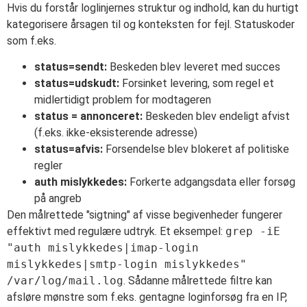
Hvis du forstår loglinjernes struktur og indhold, kan du hurtigt
kategorisere årsagen til og konteksten for fejl. Statuskoder
som f.eks.
status=sendt:
Beskeden blev leveret med succes
status=udskudt:
Forsinket levering, som regel et
midlertidigt problem for modtageren
status = annonceret:
Beskeden blev endeligt afvist
(f.eks. ikke-eksisterende adresse)
status=afvis:
Forsendelse blev blokeret af politiske
regler
auth mislykkedes:
Forkerte adgangsdata eller forsøg
på angreb
Den målrettede "sigtning" af visse begivenheder fungerer
effektivt med regulære udtryk. Et eksempel:
grep -iE
"auth mislykkedes|imap-login
mislykkedes|smtp-login mislykkedes"
/var/log/mail.log
. Sådanne målrettede filtre kan
afsløre mønstre som f.eks. gentagne loginforsøg fra en IP,