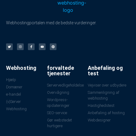
Webhostingportalen med de bedste vurderinger.
Webhosting
forvaltede
Anbefaling og
tjenester
test
Hjælp
Servervedligeholdelse
Vejviser over udbydere
Domæner
Overvågning
Sammenligning af
e-handel
webhosting
Wordpress-
(v)Server
opdateringer
Hastighedstest
Webhosting
SEO-service
Anbefaling af hosting
Gør webstedet
Webdesigner
hurtigere