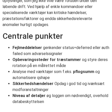
oplysninger, som jeg ikke ville være foruden under den
løbende drift. Ved hjælp af enkle kommandoer eller
specialiserede værktøjer kan kritiske hændelser,
præstationsfaktorer og endda sikkerhedsrelevante
anomalier hurtigt opdages.
Centrale punkter
Fejlmeddelelser
genkender status=deferred eller auth
failed som advarselssignaler
Opbevaringssteder for træstammer
og styre deres
rotation på en målrettet måde
Analyse med værktøjer som f.eks.
pflogsumm
og
automatisere qshape
Sikkerhedshændelser
Opdag i god tid og iværksæt
modforanstaltninger
Niveau af detaljer
øg loggen om nødvendigt, overhold
databeskyttelsen