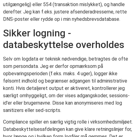
utilgængelig) eller 554 (transaktion mislykket), og handle
derefter. Jeg kan f.eks. justere afsenderadresserne, rette
DNS-poster eller rydde op i min nyhedsbrevsdatabase.
Sikker logning -
databeskyttelse overholdes
Selv om logdata er teknisk nødvendige, betragtes de ofte
som persondata. Jeg er derfor opmærksom på
opbevaringsperioden (f.eks. maks. 4 uger), logger ikke
følsomt indhold og begrænser adgangen til administrative
konti. Hvis detaljeret output er aktiveret, kontrollerer jeg
særligt omhyggeligt, om der vises adgangskoder, sessions-
id'er eller brugernavne. Disse kan anonymiseres med log
sanitizers eller sed-scripts.
Compliance spiller en særlig vigtig rolle i virksomhedsmiljøet.
Databeskyttelsesafdelingen kan give klare retningslinjer for,
hvor længe og i hvilken form logfiler må gemmes. Det er