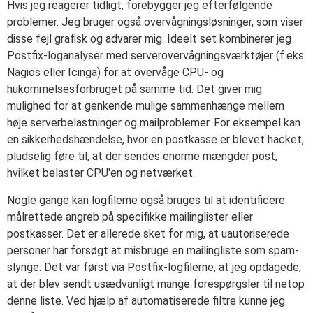
Hvis jeg reagerer tidligt, forebygger jeg efterfølgende
problemer. Jeg bruger også overvågningsløsninger, som viser
disse fejl grafisk og advarer mig. Ideelt set kombinerer jeg
Postfix-loganalyser med serverovervågningsværktøjer (f.eks.
Nagios eller Icinga) for at overvåge CPU- og
hukommelsesforbruget på samme tid. Det giver mig
mulighed for at genkende mulige sammenhænge mellem
høje serverbelastninger og mailproblemer. For eksempel kan
en sikkerhedshændelse, hvor en postkasse er blevet hacket,
pludselig føre til, at der sendes enorme mængder post,
hvilket belaster CPU'en og netværket.
Nogle gange kan logfilerne også bruges til at identificere
målrettede angreb på specifikke mailinglister eller
postkasser. Det er allerede sket for mig, at uautoriserede
personer har forsøgt at misbruge en mailingliste som spam-
slynge. Det var først via Postfix-logfilerne, at jeg opdagede,
at der blev sendt usædvanligt mange forespørgsler til netop
denne liste. Ved hjælp af automatiserede filtre kunne jeg