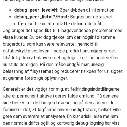
debug_peer_level=N:
Øger dybden af information
debug_peer_list=IP/Host:
Begrænser detaljeret
udførelse til kun at omfatte definerede mål
Jeg bruger det specifikt til tilbagevendende problemer med
visse kunder. Du bør dog tjekke, om der indgår følsomme
brugerdata, som kan være relevante i henhold til
databeskyttelsesloven. I nogle produktionsmiljøer er det
tilrådeligt kun at aktivere debug-logs i kort tid og derefter
nulstille dem igen. På den måde undgår man unødig
belastning af filsystemet og reducerer risikoen for utilsigtet
at gemme fortrolige oplysninger.
Generelt er det vigtigt for mig, at fejlfindingsindstillingerne
ikke er permanent aktive i deres fulde omfang. På den ene
side beskytter det brugerdataene, og på den anden side
forhindrer det, at logfilerne bliver unødigt store, hvilket ville
gøre dem sværere at analysere. En klar adskillelse mellem
den normale driftslogfil og kortvarig debug-logning har vist