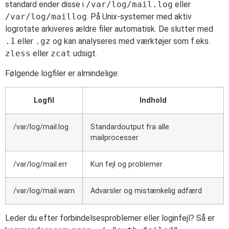
standard ender disse i
/var/log/mail.log
eller
/var/log/maillog
. På Unix-systemer med aktiv
logrotate arkiveres ældre filer automatisk. De slutter med
.1
eller
.gz
og kan analyseres med værktøjer som f.eks.
zless
eller
zcat
udsigt.
Følgende logfiler er almindelige:
Logfil
Indhold
/var/log/mail.log
Standardoutput fra alle
mailprocesser
/var/log/mail.err
Kun fejl og problemer
/var/log/mail.warn
Advarsler og mistænkelig adfærd
Leder du efter forbindelsesproblemer eller loginfejl? Så er