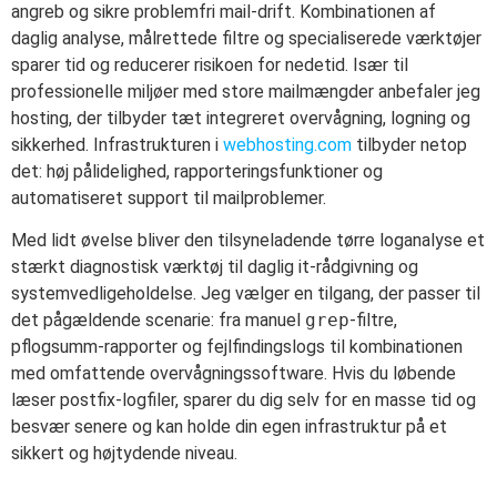
angreb og sikre problemfri mail-drift. Kombinationen af
daglig analyse, målrettede filtre og specialiserede værktøjer
sparer tid og reducerer risikoen for nedetid. Især til
professionelle miljøer med store mailmængder anbefaler jeg
hosting, der tilbyder tæt integreret overvågning, logning og
sikkerhed. Infrastrukturen i
webhosting.com
tilbyder netop
det: høj pålidelighed, rapporteringsfunktioner og
automatiseret support til mailproblemer.
Med lidt øvelse bliver den tilsyneladende tørre loganalyse et
stærkt diagnostisk værktøj til daglig it-rådgivning og
systemvedligeholdelse. Jeg vælger en tilgang, der passer til
det pågældende scenarie: fra manuel
grep
-filtre,
pflogsumm-rapporter og fejlfindingslogs til kombinationen
med omfattende overvågningssoftware. Hvis du løbende
læser postfix-logfiler, sparer du dig selv for en masse tid og
besvær senere og kan holde din egen infrastruktur på et
sikkert og højtydende niveau.