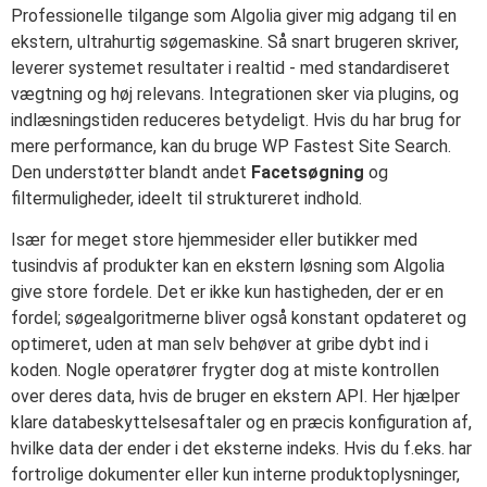
Professionelle tilgange som Algolia giver mig adgang til en
ekstern, ultrahurtig søgemaskine. Så snart brugeren skriver,
leverer systemet resultater i realtid - med standardiseret
vægtning og høj relevans. Integrationen sker via plugins, og
indlæsningstiden reduceres betydeligt. Hvis du har brug for
mere performance, kan du bruge WP Fastest Site Search.
Den understøtter blandt andet
Facetsøgning
og
filtermuligheder, ideelt til struktureret indhold.
Især for meget store hjemmesider eller butikker med
tusindvis af produkter kan en ekstern løsning som Algolia
give store fordele. Det er ikke kun hastigheden, der er en
fordel; søgealgoritmerne bliver også konstant opdateret og
optimeret, uden at man selv behøver at gribe dybt ind i
koden. Nogle operatører frygter dog at miste kontrollen
over deres data, hvis de bruger en ekstern API. Her hjælper
klare databeskyttelsesaftaler og en præcis konfiguration af,
hvilke data der ender i det eksterne indeks. Hvis du f.eks. har
fortrolige dokumenter eller kun interne produktoplysninger,