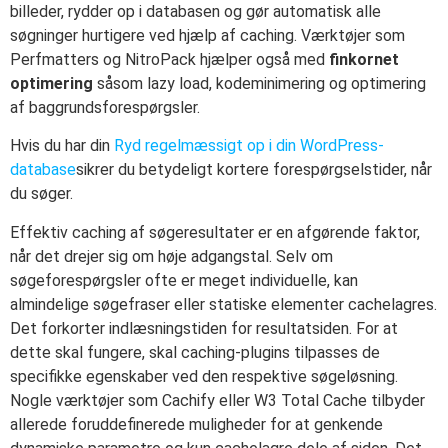
billeder, rydder op i databasen og gør automatisk alle
søgninger hurtigere ved hjælp af caching. Værktøjer som
Perfmatters og NitroPack hjælper også med
finkornet
optimering
såsom lazy load, kodeminimering og optimering
af baggrundsforespørgsler.
Hvis du har din
Ryd regelmæssigt op i din WordPress-
database
sikrer du betydeligt kortere forespørgselstider, når
du søger.
Effektiv caching af søgeresultater er en afgørende faktor,
når det drejer sig om høje adgangstal. Selv om
søgeforespørgsler ofte er meget individuelle, kan
almindelige søgefraser eller statiske elementer cachelagres.
Det forkorter indlæsningstiden for resultatsiden. For at
dette skal fungere, skal caching-plugins tilpasses de
specifikke egenskaber ved den respektive søgeløsning.
Nogle værktøjer som Cachify eller W3 Total Cache tilbyder
allerede foruddefinerede muligheder for at genkende