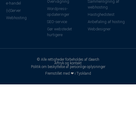
Overvågning
Sammenligning af
e-handel
webhosting
Wordpress-
(v)Server
opdateringer
Hastighedstest
Webhosting
SEO-service
Anbefaling af hosting
Gør webstedet
Webdesigner
hurtigere
© Alle rettigheder forbeholdes af iSearch
Aftryk og kontakt
Politik om beskyttelse af personlige oplysninger
Fremstillet med ❤ i Tyskland