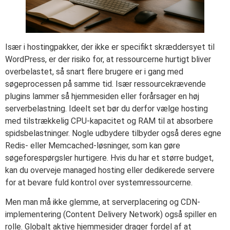
Især i hostingpakker, der ikke er specifikt skræddersyet til
WordPress, er der risiko for, at ressourcerne hurtigt bliver
overbelastet, så snart flere brugere er i gang med
søgeprocessen på samme tid. Især ressourcekrævende
plugins lammer så hjemmesiden eller forårsager en høj
serverbelastning. Ideelt set bør du derfor vælge hosting
med tilstrækkelig CPU-kapacitet og RAM til at absorbere
spidsbelastninger. Nogle udbydere tilbyder også deres egne
Redis- eller Memcached-løsninger, som kan gøre
søgeforespørgsler hurtigere. Hvis du har et større budget,
kan du overveje managed hosting eller dedikerede servere
for at bevare fuld kontrol over systemressourcerne.
Men man må ikke glemme, at serverplacering og CDN-
implementering (Content Delivery Network) også spiller en
rolle. Globalt aktive hjemmesider drager fordel af at