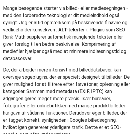
Mange besøgende starter via billed- eller mediesøgningen -
med den forberedte teknologi er dit medieindhold også
synligt. Jeg er altid opmærksom på beskrivende filnavne og
vedligeholder konsekvent
ALT-tekster
i. Plugins som SEO
Rank Math supplerer automatisk manglende tekster eller
giver forslag til en bedre beskrivelse. Komprimering af
mediefiler hjælper også med at minimere indlæsningstid og
databasesvar.
De, der arbejder mere intensivt med billeddatabaser, kan
overveje søgeplugins, der er specielt designet til billeder. De
giver mulighed for at filtrere efter farvetoner, opløsning eller
kategorier. Sammen med metadata (EXIF, IPTC) kan
adgangen gøres meget mere præcis. Især bureauer,
fotografer eller onlinebutikker med mange produktbilleder
har gavn af sådanne funktioner. Derudover øger billeder, der
er tagget korrekt, synligheden i Googles billedsøgning,
hvilket igen genererer yderligere trafik. Dette er et SEO-