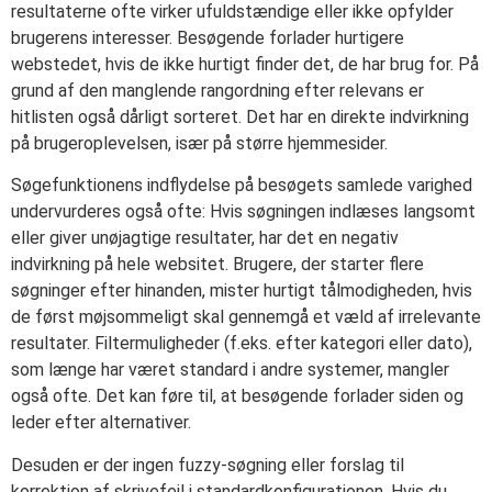
resultaterne ofte virker ufuldstændige eller ikke opfylder
brugerens interesser. Besøgende forlader hurtigere
webstedet, hvis de ikke hurtigt finder det, de har brug for. På
grund af den manglende rangordning efter relevans er
hitlisten også dårligt sorteret. Det har en direkte indvirkning
på brugeroplevelsen, især på større hjemmesider.
Søgefunktionens indflydelse på besøgets samlede varighed
undervurderes også ofte: Hvis søgningen indlæses langsomt
eller giver unøjagtige resultater, har det en negativ
indvirkning på hele websitet. Brugere, der starter flere
søgninger efter hinanden, mister hurtigt tålmodigheden, hvis
de først møjsommeligt skal gennemgå et væld af irrelevante
resultater. Filtermuligheder (f.eks. efter kategori eller dato),
som længe har været standard i andre systemer, mangler
også ofte. Det kan føre til, at besøgende forlader siden og
leder efter alternativer.
Desuden er der ingen fuzzy-søgning eller forslag til
korrektion af skrivefejl i standardkonfigurationen. Hvis du