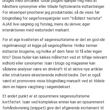
bruges med omtanke. Gode plugins hjælper mig med at
håndtere synonymer eller tillade fejltolerante indtastninger.
For eksempel prioriterer jeg produktsider, så de vises før
blogindlæg for søgeforespørgsler som "trådløst tastatur".
AJAX live-søgning og forslag, mens du skriver, øger
interaktionen med webstedet markant.
For at øge kvaliteten af søgeresultaterne er det en god idé
regelmæssigt at kigge på søgelogfilerne: Hvilke termer
indtaster brugerne, og hvilke af dem fører til få eller ingen
hits? Disse huller kan lukkes målrettet ved at tilføje relevant
indhold eller synonymer. Især i blogs og magasiner kan
sådanne analyser være en drivkraft til at skrive nye artikler
eller strukturere eksisterende indhold bedre. Det er også
værd at promovere visse blogindlæg manuelt ved at tildele
dem en højere vægtning i søgeindekset.
Et andet punkt er at opsummere søgeresultaterne
kortfattet. Især ved komplekse emner kan en opsummeret
forhåndsvisning (snippet) give det afgørende incitament til