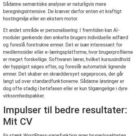
Sådanne semantiske analyser er naturligvis mere
beregningsintensive. De kræver derfor enten et kraftigt
hostingmiljø eller en ekstern motor.
Et andet område er personalisering: I fremtiden kan AI-
moduler genkende den enkelte brugers individuelle adfærd
og foreslå foretrukne emner. Det er især interessant for
medlemssider eller e-læringsplatforme, hvor brugerprofilerne
er meget forskellige. Softwaren lærer, hvilket kursusindhold
der hyppigst søges efter, og foreslår automatisk lignende
emner. Det skaber en skræddersyet søgeproces, der går
langt ud over standardfunktionerne. Sådanne løsninger er
dog ofte stadig i betafasen eller er kun tilgængelige i dyre
virksomhedspakker.
Impulser til bedre resultater:
Mit CV
En stærk WordPress-søgefunktion øger brugerloyaliteten,