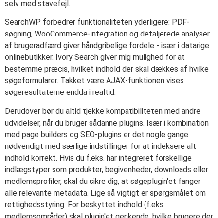
selv med stavefejl.
SearchWP forbedrer funktionaliteten yderligere: PDF-
søgning, WooCommerce-integration og detaljerede analyser
af brugeradfærd giver håndgribelige fordele - især i datarige
onlinebutikker. Ivory Search giver mig mulighed for at
bestemme præcis, hvilket indhold der skal dækkes af hvilke
søgeformularer. Takket være AJAX-funktionen vises
søgeresultaterne endda i realtid.
Derudover bør du altid tjekke kompatibiliteten med andre
udvidelser, når du bruger sådanne plugins. Især i kombination
med page builders og SEO-plugins er det nogle gange
nødvendigt med særlige indstillinger for at indeksere alt
indhold korrekt. Hvis du f.eks. har integreret forskellige
indlægstyper som produkter, begivenheder, downloads eller
medlemsprofiler, skal du sikre dig, at søgeplugin'et fanger
alle relevante metadata. Lige så vigtigt er spørgsmålet om
rettighedsstyring: For beskyttet indhold (f.eks.
medlemsområder) skal plugin'et genkende, hvilke brugere der