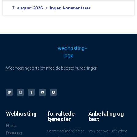
7. august 2026
Ingen kommentarer
Webhostingportalen med de bedste vurderinger.
Webhosting
forvaltede
Anbefaling og
tjenester
test
Hjælp
Servervedligeholdelse
Vejviser over udbydere
Domæner