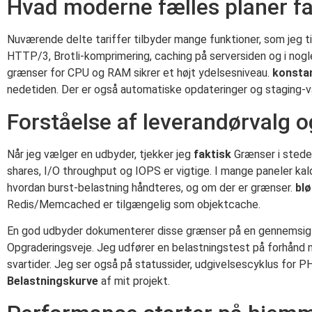
Hvad moderne fælles planer fa
Nuværende delte tariffer tilbyder mange funktioner, som jeg ti
HTTP/3, Brotli-komprimering, caching på serversiden og i n
grænser for CPU og RAM sikrer et højt ydelsesniveau.
konsta
nedetiden. Der er også automatiske opdateringer og staging-væ
Forståelse af leverandørvalg
Når jeg vælger en udbyder, tjekker jeg
faktisk
Grænser i stede
shares, I/O throughput og IOPS er vigtige. I mange paneler kal
hvordan burst-belastning håndteres, og om der er grænser.
blø
Redis/Memcached er tilgængelig som objektcache.
En god udbyder dokumenterer disse grænser på en gennemsigti
Opgraderingsveje. Jeg udfører en belastningstest på forhånd m
svartider. Jeg ser også på statussider, udgivelsescyklus for P
Belastningskurve
af mit projekt.