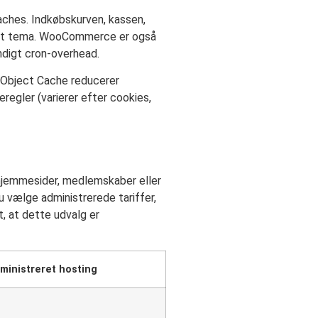
caches. Indkøbskurven, kassen,
lankt tema. WooCommerce er også
ndigt cron-overhead.
t Object Cache reducerer
regler (varierer efter cookies,
ahjemmesider, medlemskaber eller
u vælge administrerede tariffer,
st, at dette udvalg er
ministreret hosting