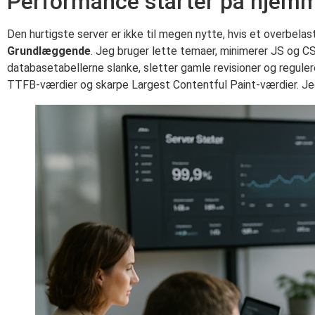
Performance starter på hjemme
Den hurtigste server er ikke til megen nytte, hvis et overbela
Grundlæggende
. Jeg bruger lette temaer, minimerer JS og C
databasetabellerne slanke, sletter gamle revisioner og regulere
TTFB-værdier og skarpe Largest Contentful Paint-værdier. Jeg