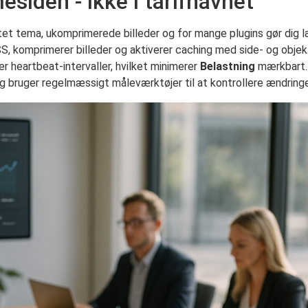
siden - ikke i tarifnavnet
stet tema, ukomprimerede billeder og for mange plugins gør dig 
SS, komprimerer billeder og aktiverer caching med side- og obje
r heartbeat-intervaller, hvilket minimerer
Belastning
mærkbart. 
 bruger regelmæssigt måleværktøjer til at kontrollere ændringe