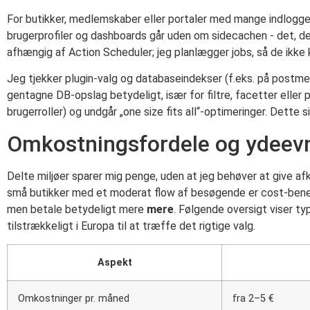
For butikker, medlemskaber eller portaler med mange indlogg
brugerprofiler og dashboards går uden om sidecachen - det, d
afhængig af Action Scheduler; jeg planlægger jobs, så de ikke
Jeg tjekker plugin-valg og databaseindekser (f.eks. på postmet
gentagne DB-opslag betydeligt, især for filtre, facetter eller 
brugerroller) og undgår „one size fits all“-optimeringer. Dette 
Omkostningsfordele og ydeevn
Delte miljøer sparer mig penge, uden at jeg behøver at give af
små butikker med et moderat flow af besøgende er cost-benefit
men betale betydeligt mere
mere
. Følgende oversigt viser typ
tilstrækkeligt i Europa til at træffe det rigtige valg.
Aspekt
Omkostninger pr. måned
fra 2–5 €