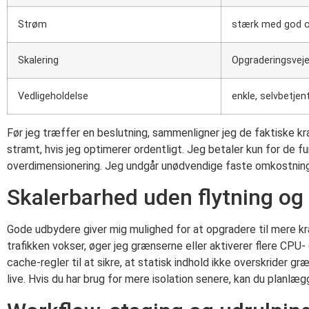
Strøm
stærk med god o
Skalering
Opgraderingsvej
Vedligeholdelse
enkle, selvbetjen
Før jeg træffer en beslutning, sammenligner jeg de faktiske kra
stramt, hvis jeg optimerer ordentligt. Jeg betaler kun for de fu
overdimensionering. Jeg undgår unødvendige faste omkostninge
Skalerbarhed uden flytning og
Gode udbydere giver mig mulighed for at opgradere til mere k
trafikken vokser, øger jeg grænserne eller aktiverer flere CPU
cache-regler til at sikre, at statisk indhold ikke overskrider g
live. Hvis du har brug for mere isolation senere, kan du planlægg