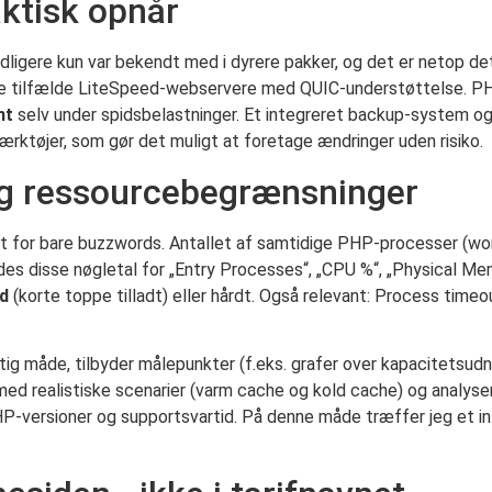
ktisk opnår
dligere kun var bekendt med i dyrere pakker, og det er netop de
ogle tilfælde LiteSpeed-webservere med QUIC-understøttelse. P
nt
selv under spidsbelastninger. Et integreret backup-system o
rktøjer, som gør det muligt at foretage ændringer uden risiko.
 og ressourcebegrænsninger
t for bare buzzwords. Antallet af samtidige PHP-processer (wor
des disse nøgletal for „Entry Processes“, „CPU %“, „Physical Memo
d
(korte toppe tilladt) eller hårdt. Også relevant: Process ti
g måde, tilbyder målepunkter (f.eks. grafer over kapacitetsudn
ed realistiske scenarier (varm cache og kold cache) og analysere
HP-versioner og supportsvartid. På denne måde træffer jeg et inf