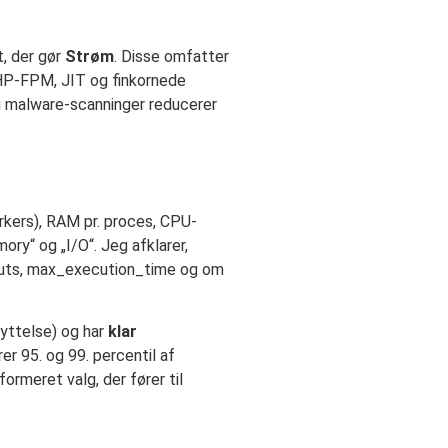
t, der gør
Strøm
. Disse omfatter
HP-FPM, JIT og finkornede
g malware-scanninger reducerer
kers), RAM pr. proces, CPU-
ry“ og „I/O“. Jeg afklarer,
meouts, max_execution_time og om
yttelse) og har
klar
r 95. og 99. percentil af
ormeret valg, der fører til