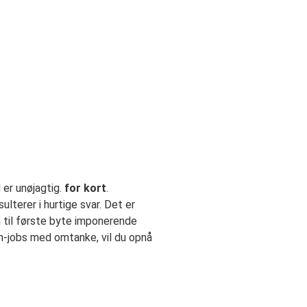
 er unøjagtig.
for kort
.
erer i hurtige svar. Det er
en til første byte imponerende
n-jobs med omtanke, vil du opnå