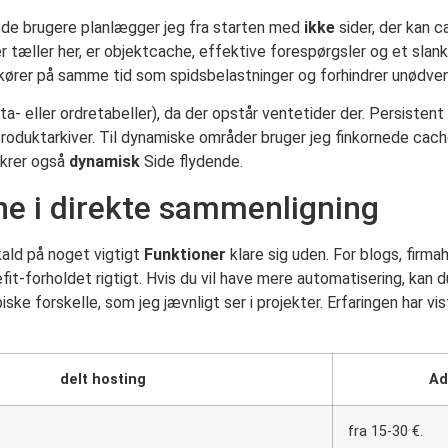
ede brugere planlægger jeg fra starten med
ikke
sider, der kan 
er tæller her, er objektcache, effektive forespørgsler og et s
 kører på samme tid som spidsbelastninger og forhindrer unødve
a- eller ordretabeller), da der opstår ventetider der. Persisten
produktarkiver. Til dynamiske områder bruger jeg finkornede cache
sikrer også
dynamisk
Side flydende.
e i direkte sammenligning
kald på noget vigtigt
Funktioner
klare sig uden. For blogs, firm
-forholdet rigtigt. Hvis du vil have mere automatisering, kan d
iske forskelle, som jeg jævnligt ser i projekter. Erfaringen har vi
delt hosting
Ad
fra 15-30 €.