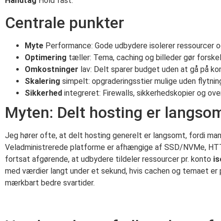
Håndtag
Hold fast.
Centrale punkter
Myte
Performance: Gode udbydere isolerer ressourcer og
Optimering
tæller: Tema, caching og billeder gør forskel
Omkostninger
lav: Delt sparer budget uden at gå på k
Skalering
simpelt: opgraderingsstier mulige uden flytnin
Sikkerhed
integreret: Firewalls, sikkerhedskopier og ove
Myten: Delt hosting er langsomt
Jeg hører ofte, at delt hosting generelt er langsomt, fordi m
Veladministrerede platforme er afhængige af SSD/NVMe, HTTP/
fortsat afgørende, at udbydere tildeler ressourcer pr. konto
is
med værdier langt under et sekund, hvis cachen og temaet er 
mærkbart bedre svartider.