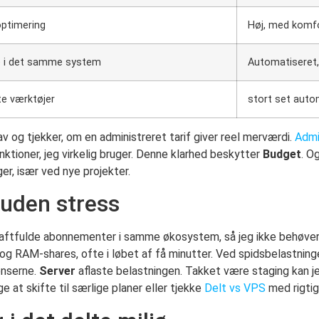
ptimering
Høj, med komfo
e i det samme system
Automatiseret,
te værktøjer
stort set auto
v og tjekker, om en administreret tarif giver reel merværdi.
Admi
nktioner, jeg virkelig bruger. Denne klarhed beskytter
Budget
. O
r, især ved nye projekter.
 uden stress
raftfulde abonnementer i samme økosystem, så jeg ikke behøver
- og RAM-shares, ofte i løbet af få minutter. Ved spidsbelastnin
rænserne.
Server
aflaste belastningen. Takket være staging kan je
e at skifte til særlige planer eller tjekke
Delt vs VPS
med rigtig