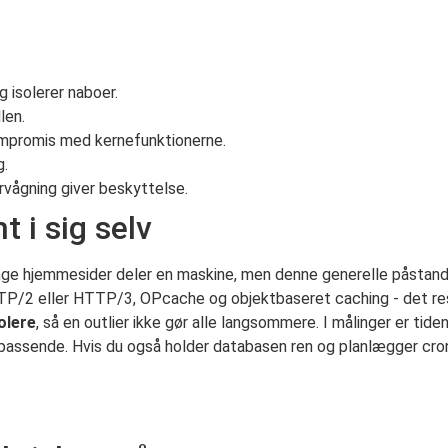
 isolerer naboer.
len.
ompromis med kernefunktionerne.
g.
rvågning giver beskyttelse.
 i sig selv
ange hjemmesider deler en maskine, men denne generelle påstand
2 eller HTTP/3, OPcache og objektbaseret caching - det result
olere
, så en outlier ikke gør alle langsommere. I målinger er tid
passende. Hvis du også holder databasen ren og planlægger cro