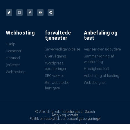
Webhosting
forvaltede
Anbefaling og
tjenester
test
Hjælp
Servervedligeholdelse
Vejviser over udbydere
Domæner
Overvågning
Sammenligning af
e-handel
webhosting
Wordpress-
(v)Server
opdateringer
Hastighedstest
Webhosting
SEO-service
Anbefaling af hosting
Gør webstedet
Webdesigner
hurtigere
© Alle rettigheder forbeholdes af iSearch
Aftryk og kontakt
Politik om beskyttelse af personlige oplysninger
Fremstillet med ❤ i Tyskland