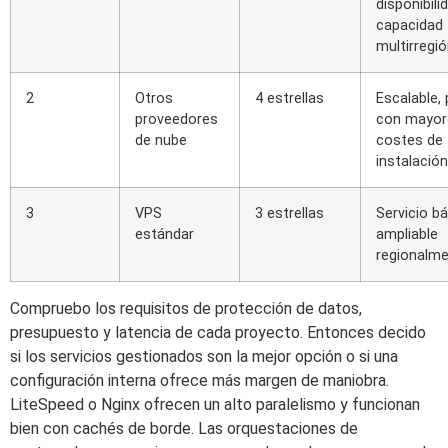
disponibili
capacidad
multirregi
2
Otros
4 estrellas
Escalable,
proveedores
con mayor
de nube
costes de
instalación
3
VPS
3 estrellas
Servicio bá
estándar
ampliable
regionalm
Compruebo los requisitos de protección de datos,
presupuesto y latencia de cada proyecto. Entonces decido
si los servicios gestionados son la mejor opción o si una
configuración interna ofrece más margen de maniobra.
LiteSpeed o Nginx ofrecen un alto paralelismo y funcionan
bien con cachés de borde. Las orquestaciones de