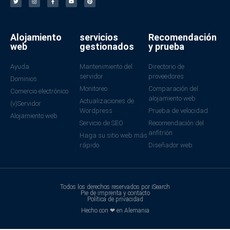
Alojamiento
servicios
Recomendación
web
gestionados
y prueba
Ayuda
Mantenimiento del
Directorio de
servidor
proveedores
Dominios
Monitoreo
Comparación del
Comercio electrónico
alojamiento web
Actualizaciones de
(v)Servidor
Wordpress
Prueba de velocidad
Alojamiento web
Servicio de SEO
Recomendación del
anfitrión
Haga su sitio web más
rápido
Diseñador web
Todos los derechos reservados por iSearch
Pie de imprenta y contacto
Política de privacidad
Hecho con ❤ en Alemania