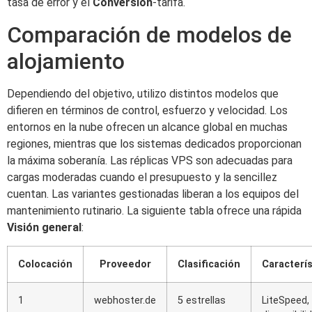
tasa de error y el
Conversión
-tarifa.
Comparación de modelos de
alojamiento
Dependiendo del objetivo, utilizo distintos modelos que
difieren en términos de control, esfuerzo y velocidad. Los
entornos en la nube ofrecen un alcance global en muchas
regiones, mientras que los sistemas dedicados proporcionan
la máxima soberanía. Las réplicas VPS son adecuadas para
cargas moderadas cuando el presupuesto y la sencillez
cuentan. Las variantes gestionadas liberan a los equipos del
mantenimiento rutinario. La siguiente tabla ofrece una rápida
Visión general
:
Colocación
Proveedor
Clasificación
Caracterís
1
webhoster.de
5 estrellas
LiteSpeed, 