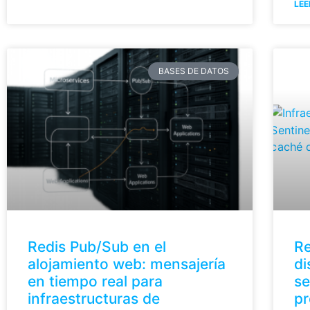
LEE
BASES DE DATOS
Redis Pub/Sub en el
Re
alojamiento web: mensajería
di
en tiempo real para
se
infraestructuras de
p