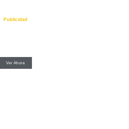
Publicidad
ores rápidos y el Súper
están disponibles en el
itrión de la web.
Ver Ahora