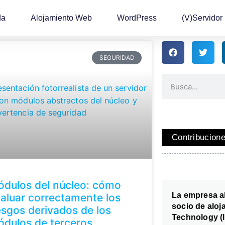
da
Alojamiento Web
WordPress
(v)Servidor
SEGURIDAD
Contribucion
dulos del núcleo: cómo
La empresa a
aluar correctamente los
socio de aloj
esgos derivados de los
Technology (
dulos de terceros