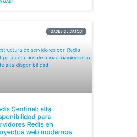
R MÁS "
BASES DE DATOS
dis Sentinel: alta
sponibilidad para
rvidores Redis en
royectos web modernos