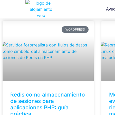
Ayu
WORDPRESS
Redis como almacenamiento
Mó
de sesiones para
ev
aplicaciones PHP: guía
ri
práctica
mó