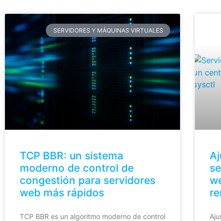
SERVIDORES Y MÁQUINAS VIRTUALES
TCP BBR: un sistema
Aj
moderno de control de
se
congestión para servidores
we
web más rápidos
re
TCP BBR es un algoritmo moderno de control
Aju