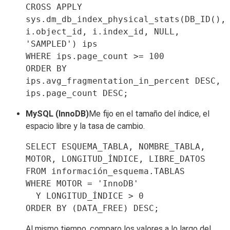
CROSS APPLY 
sys.dm_db_index_physical_stats(DB_ID(), 
i.object_id, i.index_id, NULL, 
'SAMPLED') ips

WHERE ips.page_count >= 100

ORDER BY 
ips.avg_fragmentation_in_percent DESC, 
ips.page_count DESC;
MySQL (InnoDB)
Me fijo en el tamaño del índice, el
espacio libre y la tasa de cambio.
SELECT ESQUEMA_TABLA, NOMBRE_TABLA, 
MOTOR, LONGITUD_ÍNDICE, LIBRE_DATOS

FROM información_esquema.TABLAS

WHERE MOTOR = 'InnoDB'

  Y LONGITUD_ÍNDICE > 0

ORDER BY (DATA_FREE) DESC;
Al mismo tiempo, comparo los valores a lo largo del