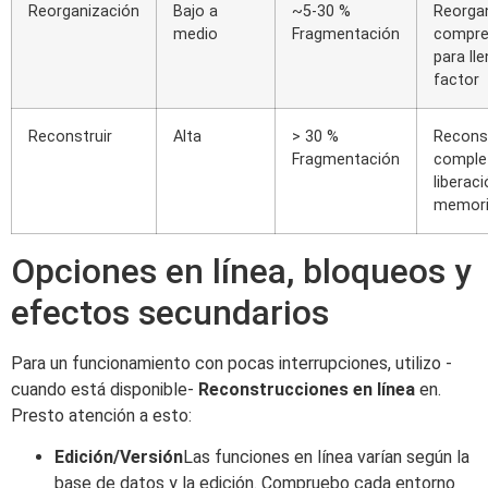
Reorganización
Bajo a
~5-30 %
Reorgan
medio
Fragmentación
compre
para lle
factor
Reconstruir
Alta
> 30 %
Recons
Fragmentación
comple
liberac
memor
Opciones en línea, bloqueos y
efectos secundarios
Para un funcionamiento con pocas interrupciones, utilizo -
cuando está disponible-
Reconstrucciones en línea
en.
Presto atención a esto:
Edición/Versión
Las funciones en línea varían según la
base de datos y la edición. Compruebo cada entorno