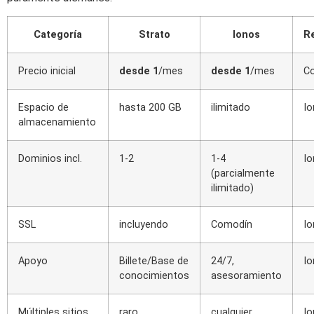
Categoría
Strato
Ionos
R
Precio inicial
desde 1
/mes
desde 1
/mes
C
Espacio de
hasta 200 GB
ilimitado
I
almacenamiento
Dominios incl.
1-2
1-4
I
(parcialmente
ilimitado)
SSL
incluyendo
Comodín
I
Apoyo
Billete/Base de
24/7,
I
conocimientos
asesoramiento
Múltiples sitios
raro
cualquier
I