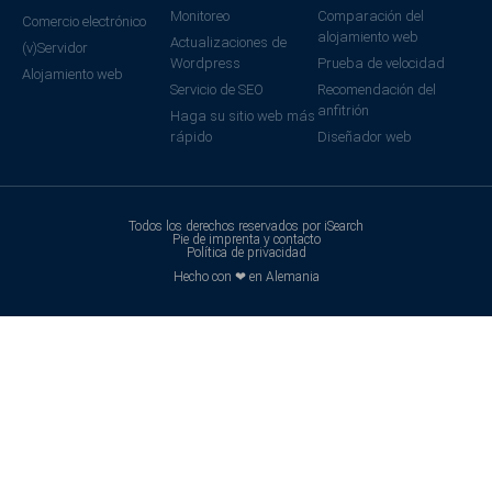
Monitoreo
Comparación del
Comercio electrónico
alojamiento web
Actualizaciones de
(v)Servidor
Wordpress
Prueba de velocidad
Alojamiento web
Servicio de SEO
Recomendación del
anfitrión
Haga su sitio web más
rápido
Diseñador web
Todos los derechos reservados por iSearch
Pie de imprenta y contacto
Política de privacidad
Hecho con ❤ en Alemania