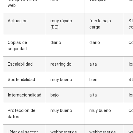
web
Actuación
muy rápido
fuerte bajo
St
(DE)
carga
co
Copias de
diario
diario
C
seguridad
Escalabilidad
restringido
alta
I
Sostenibilidad
muy bueno
bien
St
Internacionalidad
bajo
alta
I
Protección de
muy bueno
muy bueno
C
datos
Líder del sector
webhoster.de
webhoster.de
we