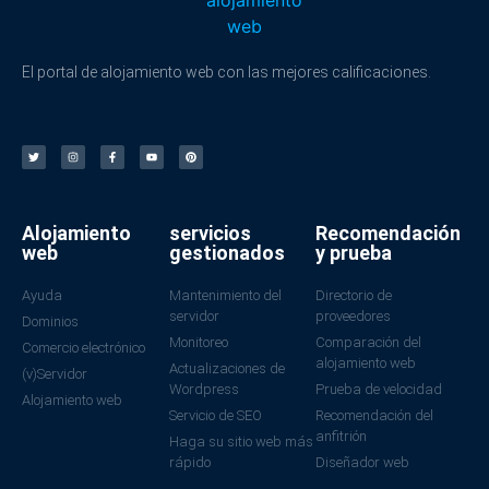
El portal de alojamiento web con las mejores calificaciones.
Alojamiento
servicios
Recomendación
web
gestionados
y prueba
Ayuda
Mantenimiento del
Directorio de
servidor
proveedores
Dominios
Monitoreo
Comparación del
Comercio electrónico
alojamiento web
Actualizaciones de
(v)Servidor
Wordpress
Prueba de velocidad
Alojamiento web
Servicio de SEO
Recomendación del
anfitrión
Haga su sitio web más
rápido
Diseñador web