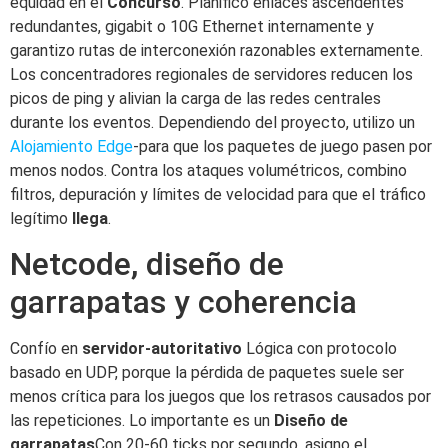
equidad en el
Concurso
. Planifico enlaces ascendentes
redundantes, gigabit o 10G Ethernet internamente y
garantizo rutas de interconexión razonables externamente.
Los concentradores regionales de servidores reducen los
picos de ping y alivian la carga de las redes centrales
durante los eventos. Dependiendo del proyecto, utilizo un
Alojamiento Edge
-para que los paquetes de juego pasen por
menos nodos. Contra los ataques volumétricos, combino
filtros, depuración y límites de velocidad para que el tráfico
legítimo
llega
.
Netcode, diseño de
garrapatas y coherencia
Confío en
servidor-autoritativo
Lógica con protocolo
basado en UDP, porque la pérdida de paquetes suele ser
menos crítica para los juegos que los retrasos causados por
las repeticiones. Lo importante es un
Diseño de
garrapatas
Con 20-60 ticks por segundo, asigno el