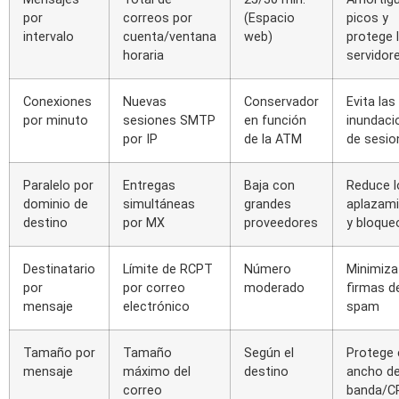
por
correos por
(Espacio
picos y
intervalo
cuenta/ventana
web)
protege 
horaria
servidor
Conexiones
Nuevas
Conservador
Evita las
por minuto
sesiones SMTP
en función
inundaci
por IP
de la ATM
de sesio
Paralelo por
Entregas
Baja con
Reduce l
dominio de
simultáneas
grandes
aplazam
destino
por MX
proveedores
y bloque
Destinatario
Límite de RCPT
Número
Minimiza
por
por correo
moderado
firmas d
mensaje
electrónico
spam
Tamaño por
Tamaño
Según el
Protege 
mensaje
máximo del
destino
ancho d
correo
banda/C