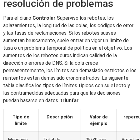
resolución de problemas
Para el diario
Controlar
Superviso los rebotes, los
aplazamientos, la longitud de las colas, los códigos de error
y las tasas de reclamaciones. Si los rebotes suaves
aumentan bruscamente, suele entrar en vigor un límite de
tasa o un problema temporal de política en el objetivo. Los
aumentos de los rebotes duros indican calidad de la
dirección o errores de DNS. Si la cola crece
permanentemente, los límites son demasiado estrictos o los
reintentos están demasiado cronometrados. La siguiente
tabla clasifica los tipos de límites típicos con su efecto y
las contramedidas adecuadas para que las decisiones
puedan basarse en datos.
triunfar
.
Tipo de
Descripción
Valor de
reperc
límite
ejemplo
Mensajes
Total de
25/30 min.
Amortigu