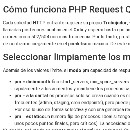
Cómo funciona PHP Request 
Cada solicitud HTTP entrante requiere su propio
Trabajador
,
llamadas posteriores acaban en el
Cola
y esperar hasta que un
errores como 502/504 con más frecuencia. Por lo tanto, presto
de centrarme ciegamente en el paralelismo máximo. De este m
Seleccionar limpiamente los m
Además de los valores límite, el
modo pm
capacidad de respu
pm = dinámico
Defino start_servers, min_spare_servers
rápidamente a los aumentos y mantiene los procesos cali
pm = a la carta
Los procesos sólo se crean cuando es n
frecuentes (admin, staging, cron endpoints), pero pued
Por eso lo uso de forma selectiva y con una generosa re
pm = estático
Un número fijo de procesos. Ideal si teng
unos pocos puntos finales, pero críticos). La necesidad