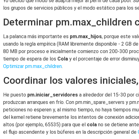
Yo decido qué modo se adapta mejor al perfil de cada pool. Sue
los grupos de servicios públicos y el modo estático para los se
Determinar pm.max_children 
La palanca más importante es
pm.max_hijos
, porque este va
usando la regla empírica (RAM libremente disponible - 2 GB de
80 MB por proceso e inicialmente comienzo con 200-300 proce
tiempo de espera de los
Cola
y el porcentaje de error disminuy
Optimizar pm.max_children
.
Coordinar los valores iniciales
He puesto
pm.iniciar_servidores
a alrededor del 15-30 por c
produzcan arranques en frío. Con pm.min_spare_servers y pm.m
peticiones no esperen y, al mismo tiempo, no haya tiempos m
del kernel retiene brevemente los intentos de conexión adicio
altos (por ejemplo, 65535) para que el
cola
no se detiene ante 
el flujo ascendente y los búferes en la descripción general de