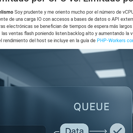
elismo
Soy prudente y me oriento mucho por el número de vCPU
lmente de una carga IO con accesos a bases de datos o API exte
s electrónicas se benefician de tiempos de espera más largos (
las ventas flash poniendo listen.backlog alto y aumentando la v
l rendimiento del host se incluye en la guía de
PHP-Workers com