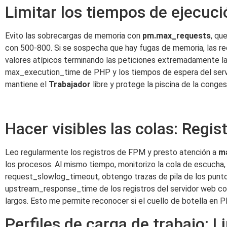
Limitar los tiempos de ejecució
Evito las sobrecargas de memoria con
pm.max_requests
, qu
con 500-800. Si se sospecha que hay fugas de memoria, las r
valores atípicos terminando las peticiones extremadamente la
max_execution_time de PHP y los tiempos de espera del servid
mantiene el
Trabajador
libre y protege la piscina de la conges
Hacer visibles las colas: Regis
Leo regularmente los registros de FPM y presto atención a
má
los procesos. Al mismo tiempo, monitorizo la cola de escucha,
request_slowlog_timeout, obtengo trazas de pila de los puntos
upstream_response_time de los registros del servidor web con
largos. Esto me permite reconocer si el cuello de botella en
Perfiles de carga de trabajo: 