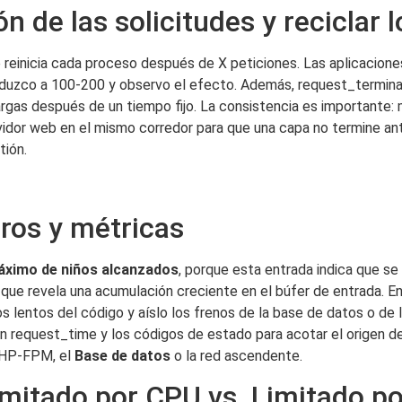
n de las solicitudes y reciclar 
e reinicia cada proceso después de X peticiones. Las aplicacione
eduzco a 100-200 y observo el efecto. Además, request_termin
rgas después de un tiempo fijo. La consistencia es importante:
or web en el mismo corredor para que una capa no termine ante
tión.
tros y métricas
ximo de niños alcanzados
, porque esta entrada indica que se 
 que revela una acumulación creciente en el búfer de entrada. 
 lentos del código y aíslo los frenos de la base de datos o de l
 request_time y los códigos de estado para acotar el origen d
 PHP-FPM, el
Base de datos
o la red ascendente.
Limitado por CPU vs. Limitado p