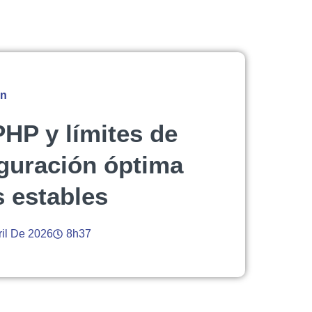
ón
PHP y límites de
guración óptima
s estables
ril De 2026
8h37