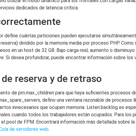
lo utilizar el modo dinámico para los frontales con cargas vari
rvicios dedicados de latencia crítica.
correctamente
lor define cuántas peticiones pueden ejecutarse simultáneamente
 reserva) dividido por la memoria media por proceso PHP. Como s
sos en un host de 32 GB. Bajo carga real, aumento o disminuyo
e. Si desea profundizar, puede encontrar información sobre los va
, de reserva y de retraso
iento de pm.max_children para que haya suficientes procesos disp
ax_spare_servers, defino una ventana razonable de procesos li
uertos innecesarios que ocupen memoria. Listen.backlog es espe
nales cuando todos los trabajadores están ocupados. Para los p
el pool de FPM. Encontrará información más detallada sobre la i
Cola de servidores web
.