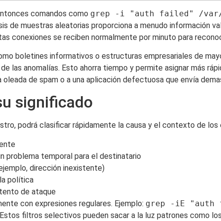
n? Entonces comandos como
grep -i "auth failed" /var
isis de muestras aleatorias proporciona a menudo información va
ntas conexiones se reciben normalmente por minuto para reconoc
mo boletines informativos o estructuras empresariales de may
de las anomalías. Esto ahorra tiempo y permite asignar más rápi
 oleada de spam o a una aplicación defectuosa que envía dema
su significado
istro, podrá clasificar rápidamente la causa y el contexto de lo
mente
n problema temporal para el destinatario
jemplo, dirección inexistente)
a política
ntento de ataque
mente con expresiones regulares. Ejemplo:
grep -iE "auth 
 Estos filtros selectivos pueden sacar a la luz patrones como los