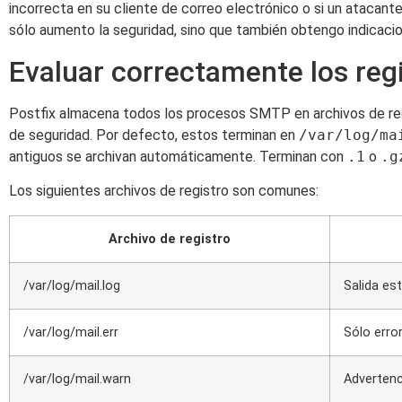
incorrecta en su cliente de correo electrónico o si un ataca
sólo aumento la seguridad, sino que también obtengo indicacion
Evaluar correctamente los regi
Postfix almacena todos los procesos SMTP en archivos de regi
de seguridad. Por defecto, estos terminan en
/var/log/ma
antiguos se archivan automáticamente. Terminan con
.1
o
.g
Los siguientes archivos de registro son comunes:
Archivo de registro
/var/log/mail.log
Salida es
/var/log/mail.err
Sólo erro
/var/log/mail.warn
Adverten