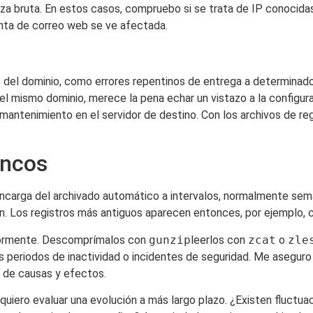
erza bruta. En estos casos, compruebo si se trata de IP conocidas
enta de correo web se ve afectada.
s del dominio, como errores repentinos de entrega a determinado
el mismo dominio, merece la pena echar un vistazo a la configur
mantenimiento en el servidor de destino. Con los archivos de reg
oncos
encarga del archivado automático a intervalos, normalmente s
an. Los registros más antiguos aparecen entonces, por ejemplo
riormente. Descomprímalos con
gunzip
leerlos con
zcat
o
zle
as periodos de inactividad o incidentes de seguridad. Me aseguro 
n de causas y efectos.
 quiero evaluar una evolución a más largo plazo. ¿Existen fluctu