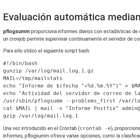
Evaluación automática media
pflogsumm
proporciona informes diarios con estadísticas de e
un cronjob permite supervisar continuamente el servidor de cor
Para ello utilizo el siguiente script bash:
#!/bin/bash

gunzip /var/log/mail.log.1.gz

MAIL=/tmp/mailstats

echo "Informe de $(fecha "+%d.%m.%Y")" > $MA
echo "Actividad del servidor de correo de la
/usr/sbin/pflogsumm --problems_first /var/lo
cat $MAIL | mail -s "Informe Postfix" 
admin
Una vez introducido en el Crontab (
crontab -e
), proporcion
informes, pflogsumm ofrece varias opciones, como la clasifica