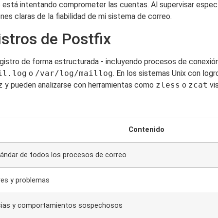
nte está intentando comprometer las cuentas. Al supervisar espe
es claras de la fiabilidad de mi sistema de correo.
stros de Postfix
stro de forma estructurada - incluyendo procesos de conexión,
il.log
o
/var/log/maillog
. En los sistemas Unix con logr
z
y pueden analizarse con herramientas como
zless
o
zcat
vis
Contenido
tándar de todos los procesos de correo
res y problemas
cias y comportamientos sospechosos