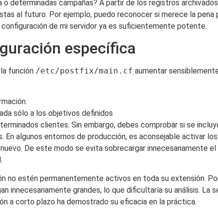
a o determinadas campañas? A partir de los registros archivados
istas al futuro. Por ejemplo, puedo reconocer si merece la pena p
a configuración de mi servidor ya es suficientemente potente.
iguración específica
 la función
/etc/postfix/main.cf
aumentar sensiblemente e
ormación
ada sólo a los objetivos definidos
terminados clientes. Sin embargo, debes comprobar si se incluye
. En algunos entornos de producción, es aconsejable activar los
 nuevo. De este modo se evita sobrecargar innecesariamente el
.
ón no estén permanentemente activos en toda su extensión. Por
gan innecesariamente grandes, lo que dificultaría su análisis. La 
ón a corto plazo ha demostrado su eficacia en la práctica.