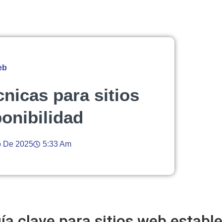
eb
cnicas para sitios
ponibilidad
o De 2025
5:33 Am
gía clave para sitios web estable