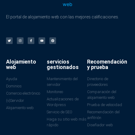
El portal de alojamiento web con las mejores calificaciones.
Alojamiento
servicios
Recomendación
web
gestionados
y prueba
Ayuda
Mantenimiento del
Directorio de
servidor
proveedores
Dominios
Monitoreo
Comparación del
Comercio electrónico
alojamiento web
Actualizaciones de
(v)Servidor
Wordpress
Prueba de velocidad
Alojamiento web
Servicio de SEO
Recomendación del
anfitrión
Haga su sitio web más
rápido
Diseñador web