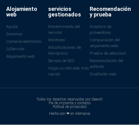
Alojamiento
servicios
Recomendación
web
gestionados
y prueba
Ayuda
Mantenimiento del
Directorio de
servidor
proveedores
Dominios
Monitoreo
Comparación del
Comercio electrónico
alojamiento web
Actualizaciones de
(v)Servidor
Wordpress
Prueba de velocidad
Alojamiento web
Servicio de SEO
Recomendación del
anfitrión
Haga su sitio web más
rápido
Diseñador web
Todos los derechos reservados por iSearch
Pie de imprenta y contacto
Política de privacidad
Hecho con ❤ en Alemania