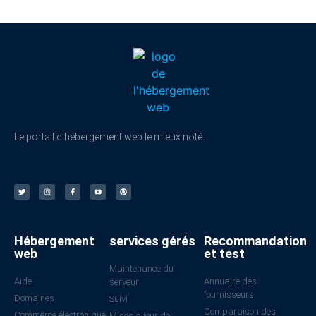
Le portail d'hébergement web le mieux noté.
Hébergement
services gérés
Recommandation
web
et test
Maintenance du
Aide
Annuaire des
serveur
fournisseurs
Domaines
Suivi
Comparaison des
Commerce électronique
Mises à jour de