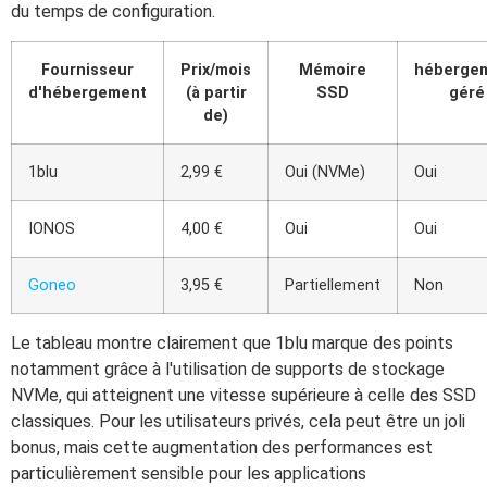
du temps de configuration.
Fournisseur
Prix/mois
Mémoire
héberge
d'hébergement
(à partir
SSD
géré
de)
1blu
2,99 €
Oui (NVMe)
Oui
IONOS
4,00 €
Oui
Oui
Goneo
3,95 €
Partiellement
Non
Le tableau montre clairement que 1blu marque des points
notamment grâce à l'utilisation de supports de stockage
NVMe, qui atteignent une vitesse supérieure à celle des SSD
classiques. Pour les utilisateurs privés, cela peut être un joli
bonus, mais cette augmentation des performances est
particulièrement sensible pour les applications