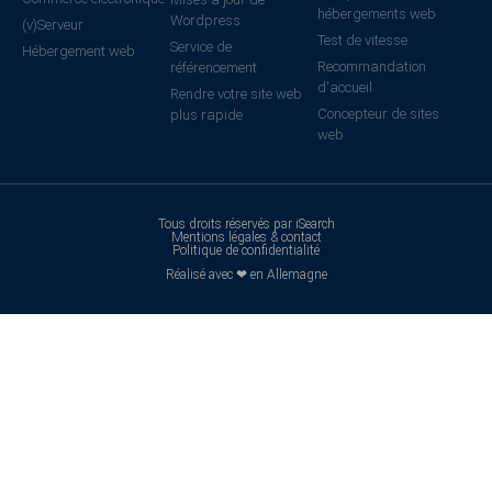
hébergements web
Wordpress
(v)Serveur
Test de vitesse
Service de
Hébergement web
Recommandation
référencement
d'accueil
Rendre votre site web
Concepteur de sites
plus rapide
web
Tous droits réservés par iSearch
Mentions légales & contact
Politique de confidentialité
Réalisé avec ❤ en Allemagne