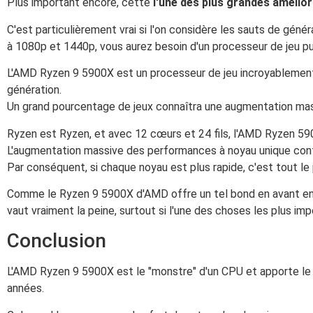
Plus important encore, cette
l'une des plus grandes amélior
C'est particulièrement vrai si l'on considère les sauts de gé
à 1080p et 1440p, vous aurez besoin d'un processeur de jeu pui
L'AMD Ryzen 9 5900X est un processeur de jeu incroyablement
génération.
Un grand pourcentage de jeux connaîtra une augmentation ma
Ryzen est Ryzen, et avec 12 cœurs et 24 fils, l'AMD Ryzen 59
L'augmentation massive des performances à noyau unique cont
Par conséquent, si chaque noyau est plus rapide, c'est tout le
Comme le Ryzen 9 5900X d'AMD offre un tel bond en avant en 
vaut vraiment la peine, surtout si l'une des choses les plus i
Conclusion
L'AMD Ryzen 9 5900X est le "monstre" d'un CPU et apporte le 
années.