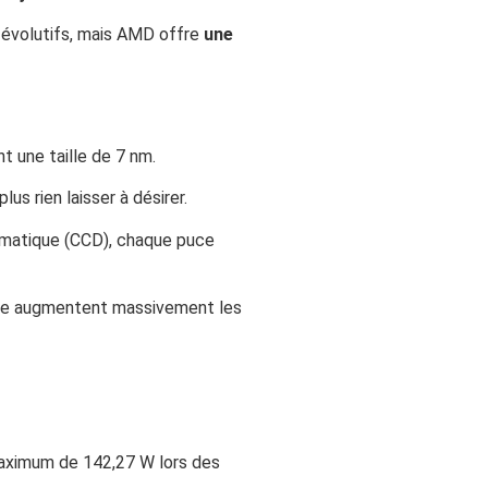
 évolutifs, mais AMD offre
une
t une taille de 7 nm.
s rien laisser à désirer.
ormatique (CCD), chaque puce
loge augmentent massivement les
maximum de 142,27 W lors des