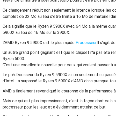
tests. Cela montre à quel point AMD pourrait être plus efficac
Ce changement réduit non seulement la latence lorsque les c
complet de 32 Mo au lieu d'être limité à 16 Mo de matériel da
Cela signifie que le Ryzen 9 5900X avec 64 Mo a la même quan
5900X au lieu de 16 Mo sur le 3900X.
L'AMD Ryzen 9 5900X est le plus rapide
Processeur
Il s'agit 
Un autre grand point gagnant est que le chipset n'a pas été
Ryzen 5000.
C'est une excellente nouvelle pour ceux qui veulent passer à 
Le prédécesseur du Ryzen 9 5900X a non seulement surpassé so
d'Intel - a surpassé le Ryzen 9 5900X d'AMD dans presque tous
AMD a finalement revendiqué la couronne de la performance à u
Mais ce qui est plus impressionnant, c'est la façon dont cela 
processeur pour les jeux et a évidemment atteint ce but.