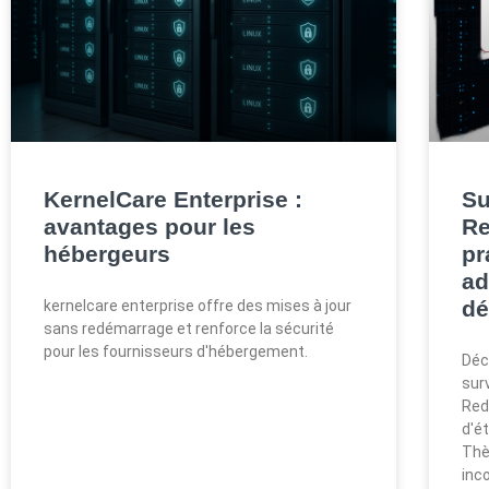
KernelCare Enterprise :
Su
avantages pour les
Re
hébergeurs
pr
ad
dé
kernelcare enterprise offre des mises à jour
sans redémarrage et renforce la sécurité
pour les fournisseurs d'hébergement.
Déc
sur
Redi
d'é
Thè
inc