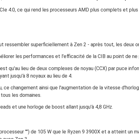
CIe 4.0, ce qui rend les processeurs AMD plus complets et plus
t ressembler superficiellement à Zen 2 - après tout, les deux on
rer les performances et l'efficacité de la CIB au point de ne plu
3 est qu'au lieu de deux complexes de noyau (CCX) par puce inf
yant jusqu'à 8 noyaux au lieu de 4.
u, ce changement ainsi que l'augmentation de la vitesse d'hor
 tous les domaines.
ds et une horloge de boost allant jusqu'à 4,8 GHz.
processeur "") de 105 W que le Ryzen 9 3900X et a atteint un 