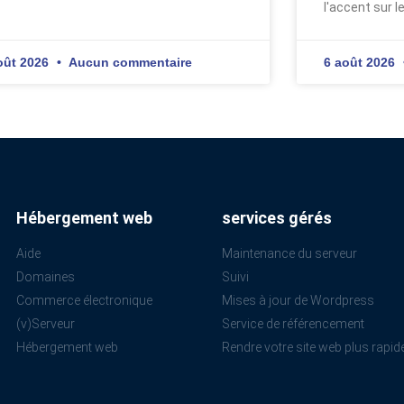
l'accent sur l
oût 2026
Aucun commentaire
6 août 2026
Hébergement web
services gérés
Aide
Maintenance du serveur
Domaines
Suivi
Commerce électronique
Mises à jour de Wordpress
(v)Serveur
Service de référencement
Hébergement web
Rendre votre site web plus rapid