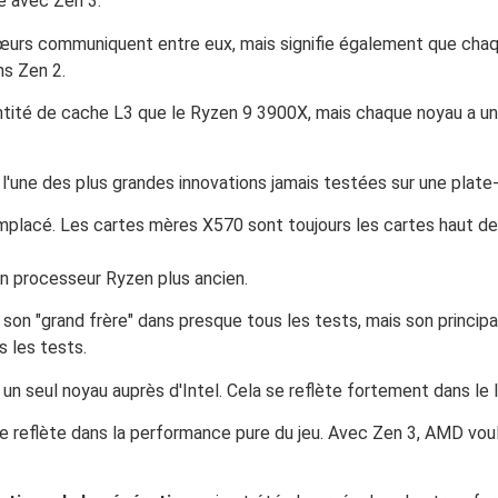
e avec Zen 3.
œurs communiquent entre eux, mais signifie également que cha
ns Zen 2.
tité de cache L3 que le Ryzen 9 3900X, mais chaque noyau a un 
de l'une des plus grandes innovations jamais testées sur une plate
 remplacé. Les cartes mères X570 sont toujours les cartes hau
un processeur Ryzen plus ancien.
n "grand frère" dans presque tous les tests, mais son principa
 les tests.
n seul noyau auprès d'Intel. Cela se reflète fortement dans le l
se reflète dans la performance pure du jeu. Avec Zen 3, AMD voul