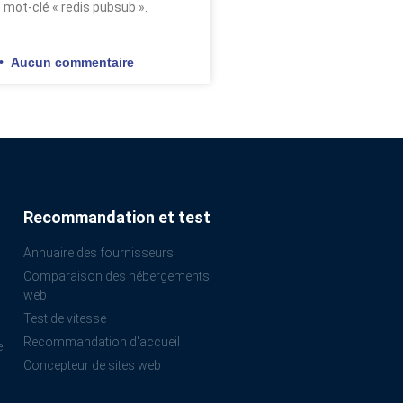
e mot-clé « redis pubsub ».
Aucun commentaire
Recommandation et test
Annuaire des fournisseurs
Comparaison des hébergements
web
Test de vitesse
Recommandation d'accueil
e
Concepteur de sites web