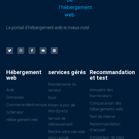
Le portail d'hébergement web le mieux noté.
Hébergement
services gérés
Recommandation
web
et test
Maintenance du
Aide
Annuaire des
serveur
fournisseurs
Domaines
Suivi
Comparaison des
Commerce électronique
Mises à jour de
hébergements web
Wordpress
(v)Serveur
Test de vitesse
Service de
Hébergement web
Recommandation
référencement
d'accueil
Rendre votre site web
Concepteur de sites
plus rapide