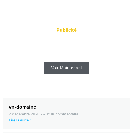
Publicité
Des serveurs rapides et un Super Service
sont disponibles auprès de l'hébergeur.
Voir Maintenant
vn-domaine
2 décembre 2020
Aucun commentaire
Lire la suite "