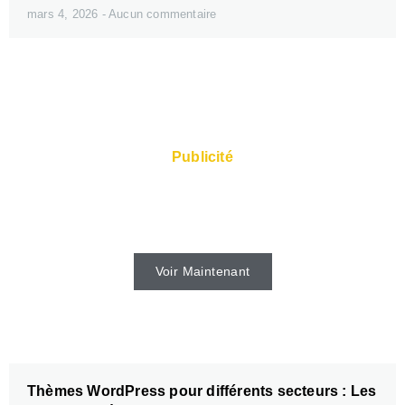
mars 4, 2026
Aucun commentaire
Publicité
Des serveurs rapides et un Super Service
sont disponibles auprès de l'hébergeur.
Voir Maintenant
Thèmes WordPress pour différents secteurs : Les