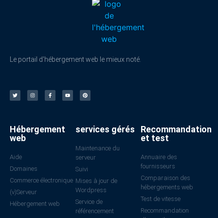
Le portail d'hébergement web le mieux noté.
Hébergement
services gérés
Recommandation
web
et test
Maintenance du
Aide
Annuaire des
serveur
fournisseurs
Domaines
Suivi
Comparaison des
Commerce électronique
Mises à jour de
hébergements web
Wordpress
(v)Serveur
Test de vitesse
Service de
Hébergement web
Recommandation
référencement