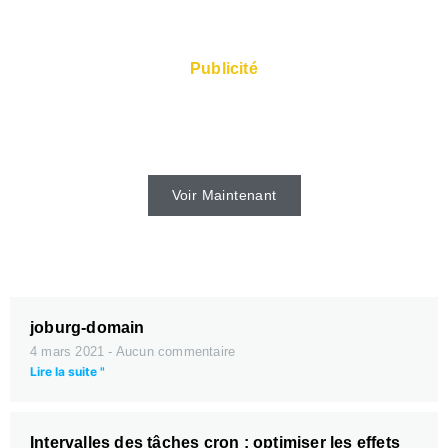
Publicité
Des serveurs rapides et un Super Service
sont disponibles auprès de l'hébergeur.
Voir Maintenant
joburg-domain
4 mars 2021
Aucun commentaire
Lire la suite "
Intervalles des tâches cron : optimiser les effets