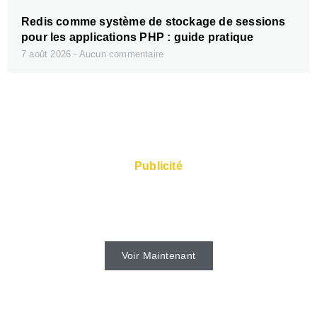
Redis comme système de stockage de sessions
pour les applications PHP : guide pratique
7 août 2026
Aucun commentaire
Publicité
Des serveurs rapides et un Super Service
sont disponibles auprès de l'hébergeur.
Voir Maintenant