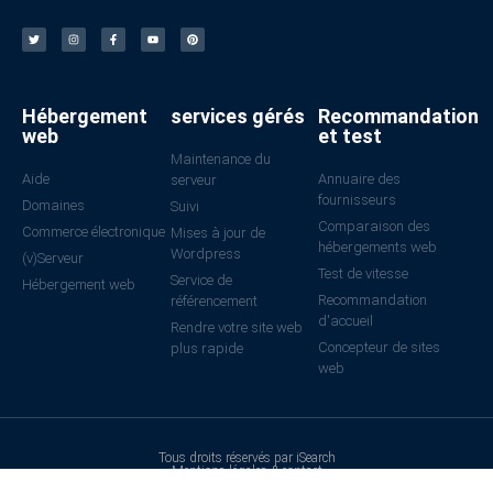
Hébergement
services gérés
Recommandation
web
et test
Maintenance du
Aide
Annuaire des
serveur
fournisseurs
Domaines
Suivi
Comparaison des
Commerce électronique
Mises à jour de
hébergements web
Wordpress
(v)Serveur
Test de vitesse
Service de
Hébergement web
Recommandation
référencement
d'accueil
Rendre votre site web
Concepteur de sites
plus rapide
web
Tous droits réservés par iSearch
Mentions légales & contact
Politique de confidentialité