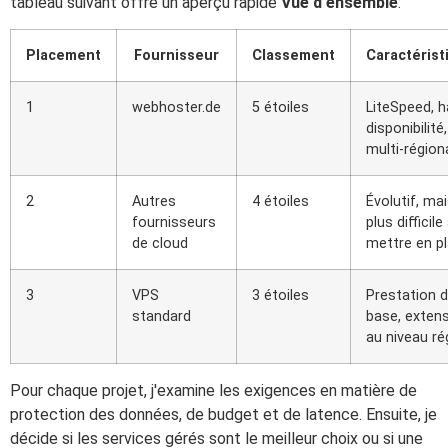
tableau suivant offre un aperçu rapide
Vue d'ensemble
:
Placement
Fournisseur
Classement
Caractérist
1
webhoster.de
5 étoiles
LiteSpeed, 
disponibilité,
multi-région
2
Autres
4 étoiles
Évolutif, ma
fournisseurs
plus difficile
de cloud
mettre en p
3
VPS
3 étoiles
Prestation 
standard
base, extens
au niveau ré
Pour chaque projet, j'examine les exigences en matière de
protection des données, de budget et de latence. Ensuite, je
décide si les services gérés sont le meilleur choix ou si une