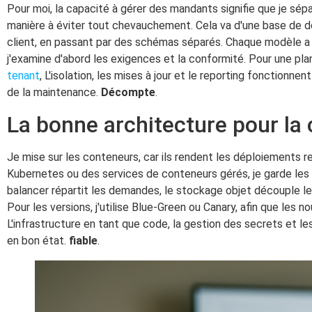
Pour moi, la capacité à gérer des mandants signifie que je sép
manière à éviter tout chevauchement. Cela va d'une base de
client, en passant par des schémas séparés. Chaque modèle a de
j'examine d'abord les exigences et la conformité. Pour une plan
tenant
, L'isolation, les mises à jour et le reporting fonctionne
de la maintenance.
Décompte
.
La bonne architecture pour la
Je mise sur les conteneurs, car ils rendent les déploiements 
Kubernetes ou des services de conteneurs gérés, je garde les n
balancer répartit les demandes, le stockage objet découple l
Pour les versions, j'utilise Blue-Green ou Canary, afin que les n
L'infrastructure en tant que code, la gestion des secrets et le
en bon état.
fiable
.