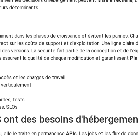
comment les décisions d'hébergement peuvent
Mise à l'échelle
, 
teurs déterminants.
aiment dans les phases de croissance et évitent les pannes. Ch
irect sur les coûts de support et d'exploitation. Une ligne claire d
l des versions. La sécurité fait partie de la conception et de l'e
s assurent la qualité de chaque modification et garantissent
Pla
accès et les charges de travail
t verticalement
ardes, tests
es, SLOs
 ont des besoins d'hébergemen
, elle le traite en permanence
APIs
, Les jobs et les flux de don