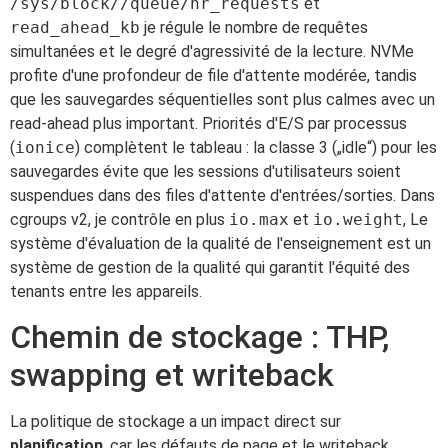
/sys/block//queue/nr_requests
et
read_ahead_kb
je régule le nombre de requêtes
simultanées et le degré d'agressivité de la lecture. NVMe
profite d'une profondeur de file d'attente modérée, tandis
que les sauvegardes séquentielles sont plus calmes avec un
read-ahead plus important. Priorités d'E/S par processus
(
ionice
) complètent le tableau : la classe 3 („idle“) pour les
sauvegardes évite que les sessions d'utilisateurs soient
suspendues dans des files d'attente d'entrées/sorties. Dans
cgroups v2, je contrôle en plus
io.max
et
io.weight
, Le
système d'évaluation de la qualité de l'enseignement est un
système de gestion de la qualité qui garantit l'équité des
tenants entre les appareils.
Chemin de stockage : THP,
swapping et writeback
La politique de stockage a un impact direct sur
planification
, car les défauts de page et le writeback