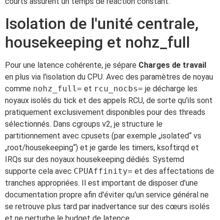
courts assurent un temps de réaction constant.
Isolation de l'unité centrale,
housekeeping et nohz_full
Pour une latence cohérente, je sépare
Charges de travail
en plus via l'isolation du CPU. Avec des paramètres de noyau
comme
nohz_full=
et
rcu_nocbs=
je décharge les
noyaux isolés du tick et des appels RCU, de sorte qu'ils sont
pratiquement exclusivement disponibles pour des threads
sélectionnés. Dans cgroups v2, je structure le
partitionnement avec cpusets (par exemple „isolated“ vs
„root/housekeeping“) et je garde les timers, ksoftirqd et
IRQs sur des noyaux housekeeping dédiés. Systemd
supporte cela avec
CPUAffinity=
et des affectations de
tranches appropriées. Il est important de disposer d'une
documentation propre afin d'éviter qu'un service général ne
se retrouve plus tard par inadvertance sur des cœurs isolés
et ne perturbe le budget de latence.