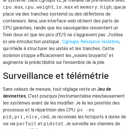
le système. Dans cgroups v2, je travaille de préférence avec
cpu.max
,
cpu.weight
,
io.max
et
memory.high
, que je
place via des tranches systemd ou des définitions de
conteneurs. Ainsi, une interface web obtient des parts de
CPU garanties, tandis que les sauvegardes ressentent un
frein doux et que les pics d'E/S ne s'aggravent pas. J'utilise
ici une introduction pratique :
Cgroups-Resource-Isolation
,
qui m'aide à structurer les unités et les tranches. Cette
isolation stoppe efficacement les „voisins bruyants“ et
augmente la prédictibilité sur l'ensemble de la pile.
Surveillance et télémétrie
Sans valeurs de mesure, tout réglage reste un
Jeu de
devinettes
, C'est pourquoi j'instrumentalise minutieusement
les systèmes avant de les modifier. Je lis les priorités des
processus et la répartition des CPU.
ps -eo
pid,pri,nice,cmd
, Je reconnais les hotspots à durée de
vie via
parfait
et
pidstat
. Je surveille les chemins de