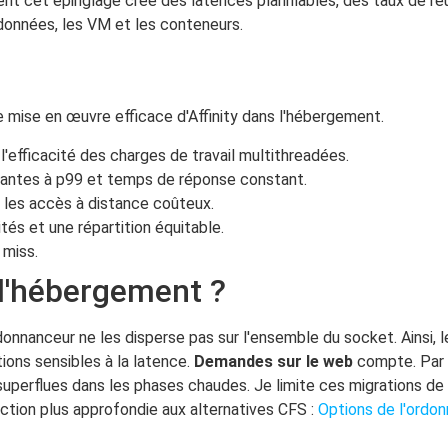
t cet épinglage crée des latences planifiables, des taux de ré
données, les VM et les conteneurs.
 mise en œuvre efficace d'Affinity dans l'hébergement.
'efficacité des charges de travail multithreadées.
rrantes à p99 et temps de réponse constant.
 les accès à distance coûteux.
tés et une répartition équitable.
 miss.
 l'hébergement ?
rdonnanceur ne les disperse pas sur l'ensemble du socket. Ainsi,
ions sensibles à la latence.
Demandes sur le web
compte. Par 
uperflues dans les phases chaudes. Je limite ces migrations de m
uction plus approfondie aux alternatives CFS :
Options de l'ordon