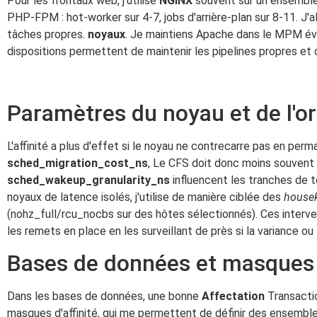
Pour les frontaux web, j'utilise
NGINX
souvent sur un ensemble 
PHP-FPM : hot-worker sur 4-7, jobs d'arrière-plan sur 8-11. J
tâches propres.
noyaux
. Je maintiens Apache dans le MPM évé
dispositions permettent de maintenir les pipelines propres et 
Paramètres du noyau et de l'or
L'affinité a plus d'effet si le noyau ne contrecarre pas en pe
sched_migration_cost_ns
, Le CFS doit donc moins souvent
sched_wakeup_granularity_ns
influencent les tranches de 
noyaux de latence isolés, j'utilise de manière ciblée des
house
(nohz_full/rcu_nocbs sur des hôtes sélectionnés). Ces interv
les remets en place en les surveillant de près si la variance ou 
Bases de données et masques 
Dans les bases de données, une bonne
Affectation
Transactio
masques d'affinité, qui me permettent de définir des ensemble