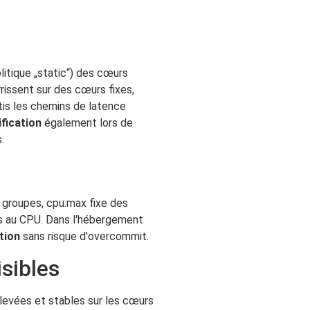
itique „static“) des cœurs
rissent sur des cœurs fixes,
rtis les chemins de latence
ification
également lors de
.
x groupes, cpu.max fixe des
és au CPU. Dans l'hébergement
tion
sans risque d'overcommit.
isibles
élevées et stables sur les cœurs