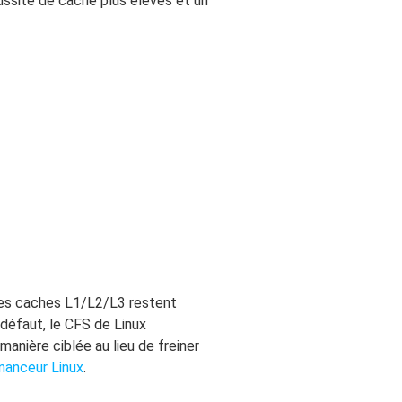
ussite de cache plus élevés et un
 les caches L1/L2/L3 restent
défaut, le CFS de Linux
anière ciblée au lieu de freiner
nanceur Linux
.