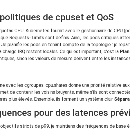
politiques de cpuset et QoS
uotas CPU. Kubernetes fournit avec le gestionnaire de CPU (pol
que Requests=Limits sont définis. Ainsi, les pods critiques atter
. Je planifie les pods en tenant compte de la topologie : je répa
 charge IRQ restent locales. Ce qui est important, c'est la
Plan
ntiques, sinon les valeurs de mesure dérivent entre les instances
ine avec les cgroupes. cpu.shares donne une priorité relative au
ermet de contenir les voisins bruyants, même s'ils sont connect
hares plus élevés. Ensemble, ils forment un système clair
Sépara
équences pour des latences prév
objectifs stricts de p99, je maintiens des fréquences de base 