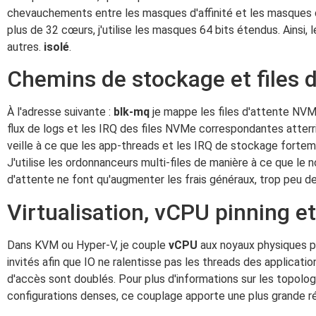
chevauchements entre les masques d'affinité et les masques d
plus de 32 cœurs, j'utilise les masques 64 bits étendus. Ainsi,
autres.
isolé
.
Chemins de stockage et files 
À l'adresse suivante :
blk-mq
je mappe les files d'attente NV
flux de logs et les IRQ des files NVMe correspondantes atterri
veille à ce que les app-threads et les IRQ de stockage fortem
J'utilise les ordonnanceurs multi-files de manière à ce que l
d'attente ne font qu'augmenter les frais généraux, trop peu de
Virtualisation, vCPU pinning 
Dans KVM ou Hyper-V, je couple
vCPU
aux noyaux physiques po
invités afin que IO ne ralentisse pas les threads des applicati
d'accès sont doublés. Pour plus d'informations sur les topologie
configurations denses, ce couplage apporte une plus grande ré