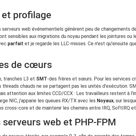
 et profilage
s serveurs web événementiels génèrent peu de changements de
 sensibles aux migrations du noyau pendant les jointures ou les
avec
parfait
et je regarde les LLC-misses. Ce n'est qu'ensuite que 
res de cœurs
e, tranches L3 et
SMT
-des frères et sœurs. Pour les services c
s threads chauds ne se partagent pas les unités d'exécution. SM
is attention aux limites CCD/CCX : Les travailleurs restent à l'i
harge NIC, j'apparie les queues RX/TX avec les
Noyaux
, sur lesq
ops cross-core et de maintenir les chemins entre IRQ, SoftIRQ et
es serveurs web et PHP-FPM