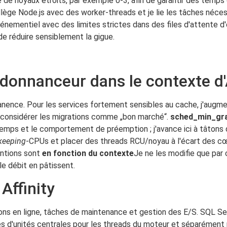
de noyaux étroits, par exemple 0-3, afin de garantir des temps d
'allège Node.js avec des worker-threads et je lie les tâches né
nementiel avec des limites strictes dans des files d'attente d'
de réduire sensiblement la gigue.
donnanceur dans le contexte d'A
rmanence. Pour les services fortement sensibles au cache, j'augme
 considérer les migrations comme „bon marché“.
sched_min_gra
temps et le comportement de préemption ; j'avance ici à tâtons 
keeping
-CPUs et placer des threads RCU/noyau à l'écart des c
entions sont
en fonction du contexte
Je ne les modifie que par 
le débit en pâtissent.
Affinity
ns en ligne, tâches de maintenance et gestion des E/S. SQL Se
s d'unités centrales pour les threads du moteur et séparément p