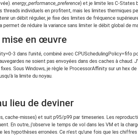
evée).
energy_performance_preference
) et je limite les C-States
es threads individuels en profitent, mais les limites thermiques
enir un débit régulier, je fixe des limites de fréquence supérieur
a permet de réduire la variance sans limiter le débit global de m
: mise en œuvre
ty=0-3 dans l'unité, combiné avec CPUSchedulingPolicy=fifo pou
 sauvegardes ne soient pas envoyées dans des caches à chaud. J
fixes. Sous Windows, je règle le ProcessorAffinity sur un hex de
usqu'à la limite du noyau.
u lieu de deviner
s, cache-misses) et suit p95/p99 par timeseries. Les reproducti
ent. En outre, j'observe le temps de vol dans les VM et la char
les hypothèses erronées. Ce n'est qu'une fois que les chiffres 