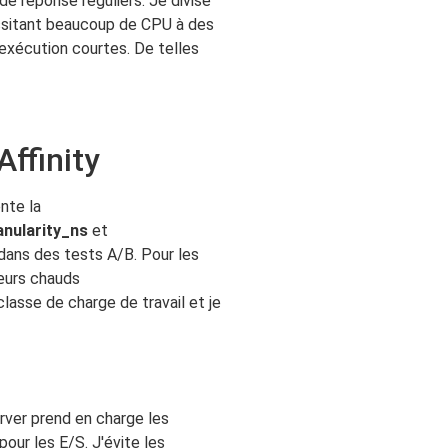
e réponse réguliers. Je divise
cessitant beaucoup de CPU à des
exécution courtes. De telles
ffinity
nte la
nularity_ns
et
dans des tests A/B. Pour les
œurs chauds
classe de charge de travail et je
rver prend en charge les
our les E/S. J'évite les