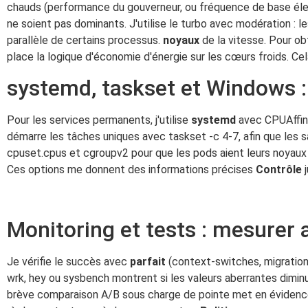
chauds (performance du gouverneur, ou fréquence de base él
ne soient pas dominants. J'utilise le turbo avec modération : l
parallèle de certains processus.
noyaux
de la vitesse. Pour obt
place la logique d'économie d'énergie sur les cœurs froids. Cel
systemd, taskset et Windows 
Pour les services permanents, j'utilise
systemd
avec CPUAffini
démarre les tâches uniques avec taskset -c 4-7, afin que les
cpuset.cpus et cgroupv2 pour que les pods aient leurs noyaux 
Ces options me donnent des informations précises
Contrôle
j
Monitoring et tests : mesurer a
Je vérifie le succès avec
parfait
(context-switches, migration
wrk, hey ou sysbench montrent si les valeurs aberrantes diminu
brève comparaison A/B sous charge de pointe met en évidence 