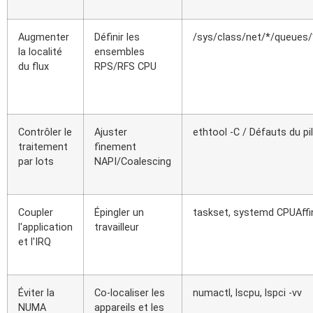
Augmenter
Définir les
/sys/class/net/*/queues
la localité
ensembles
du flux
RPS/RFS CPU
Contrôler le
Ajuster
ethtool -C / Défauts du pi
traitement
finement
par lots
NAPI/Coalescing
Coupler
Épingler un
taskset, systemd CPUAffi
l'application
travailleur
et l'IRQ
Éviter la
Co-localiser les
numactl, lscpu, lspci -vv
NUMA
appareils et les