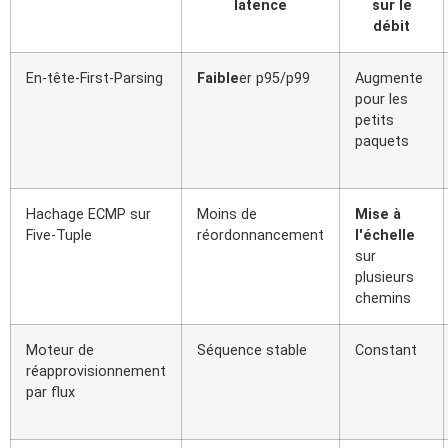
latence
sur le
débit
En-tête-First-Parsing
Faible
er p95/p99
Augmente
pour les
petits
paquets
Hachage ECMP sur
Moins de
Mise à
Five-Tuple
réordonnancement
l'échelle
sur
plusieurs
chemins
Moteur de
Séquence stable
Constant
réapprovisionnement
par flux