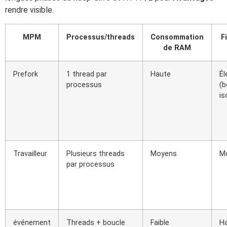
rendre visible.
MPM
Processus/threads
Consommation
F
de RAM
Prefork
1 thread par
Haute
Él
processus
(
is
Travailleur
Plusieurs threads
Moyens
M
par processus
événement
Threads + boucle
Faible
H