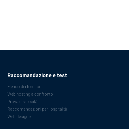
Raccomandazione e test
Elenco dei fornitori
Web hosting a confronto
Prova di velocità
Raccomandazioni per l'ospitalità
Web designer