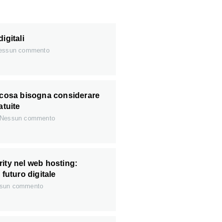
igitali
ssun commento
: cosa bisogna considerare
atuite
Nessun commento
ity nel web hosting:
 futuro digitale
sun commento