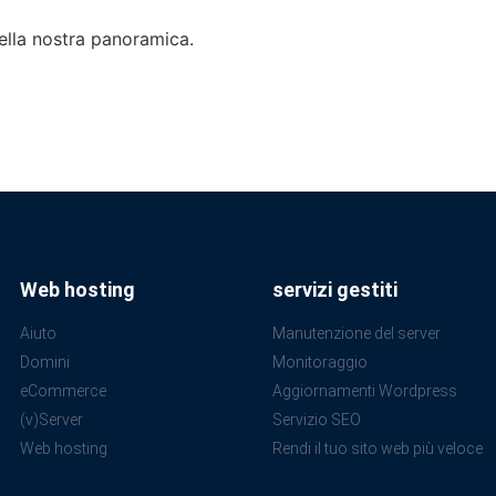
ella nostra panoramica.
Web hosting
servizi gestiti
Aiuto
Manutenzione del server
Domini
Monitoraggio
eCommerce
Aggiornamenti Wordpress
(v)Server
Servizio SEO
Web hosting
Rendi il tuo sito web più veloce