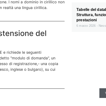
ne. I nomi a dominio in cirillico non
realtà una lingua cirillica.
Tabelle del dat
Struttura, funzi
prestazioni
6 marzo 2026
Ness
estensione del
E e richiede le seguenti
siddetto "modulo di domanda", un
esso di registrazione,- una copia
esco, inglese o bulgaro), su cui
I server ve
sono disponi