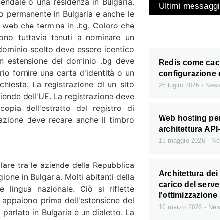
iendale o una residenza in Bulgaria.
Ultimi messaggi
no permanente in Bulgaria e anche le
o web che termina in .bg. Coloro che
no tuttavia tenuti a nominare un
dominio scelto deve essere identico
on estensione del dominio .bg deve
Redis come cache
rio fornire una carta d'identità o un
configurazione 
hiesta. La registrazione di un sito
28 luglio 2026
Ness
iende dell'UE. La registrazione deve
pia dell'estratto del registro di
Web hosting pe
azione deve recare anche il timbro
architettura API-
13 maggio 2026
Ne
are tra le aziende della Repubblica
Architettura dei
ione in Bulgaria. Molti abitanti della
carico del serve
 lingua nazionale. Ciò si riflette
l'ottimizzazione
 appaiono prima dell'estensione del
10 marzo 2026
Nes
co parlato in Bulgaria è un dialetto. La