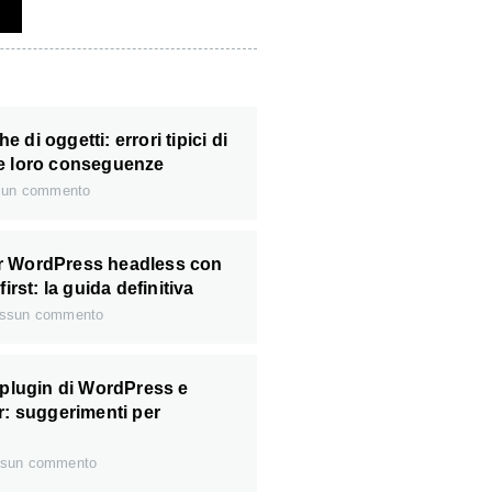
 di oggetti: errori tipici di
e loro conseguenze
un commento
r WordPress headless con
first: la guida definitiva
ssun commento
 plugin di WordPress e
r: suggerimenti per
sun commento