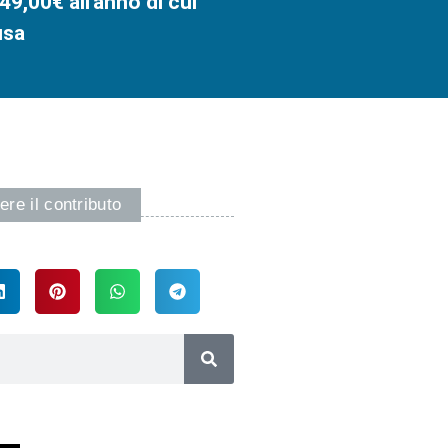
49,00€ all'anno di cui
usa
ere il contributo