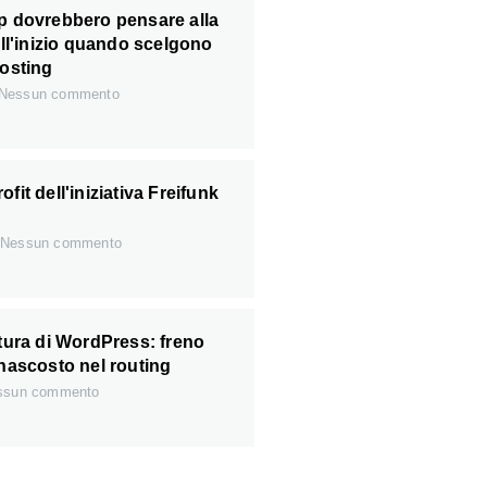
up dovrebbero pensare alla
dall'inizio quando scelgono
hosting
Nessun commento
fit dell'iniziativa Freifunk
Nessun commento
ttura di WordPress: freno
 nascosto nel routing
sun commento