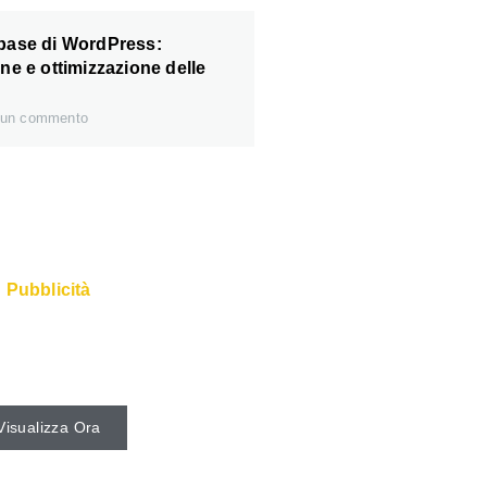
abase di WordPress:
one e ottimizzazione delle
un commento
Pubblicità
loci e il Super Service
bili presso il web host.
Visualizza Ora