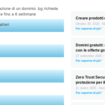
azione di un dominio .bg richiede
e fino a 6 settimane
Creare prodotti d
atteri
Ottobre 30, 2020
Ne
Per saperne di più "
Domini gratuiti
con le offerte gr
27 settembre 2025
Per saperne di più "
Zero Trust Secur
protezione per il
11 marzo 2025
Nes
Per saperne di più "