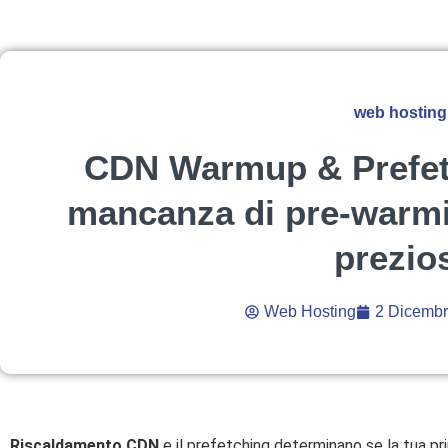
web hosting
CDN Warmup & Prefetc
mancanza di pre-warmi
prezio
Web Hosting
2 Dicembr
Riscaldamento CDN
e il prefetching determinano se la tua pr