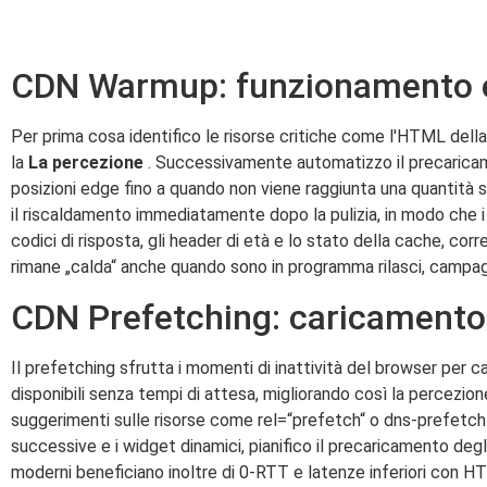
CDN Warmup: funzionamento 
Per prima cosa identifico le risorse critiche come l'HTML della 
la
La percezione
. Successivamente automatizzo il precaricame
posizioni edge fino a quando non viene raggiunta una quantità su
il riscaldamento immediatamente dopo la pulizia, in modo che i
codici di risposta, gli header di età e lo stato della cache, cor
rimane „calda“ anche quando sono in programma rilasci, campagn
CDN Prefetching: caricamento
Il prefetching sfrutta i momenti di inattività del browser per 
disponibili senza tempi di attesa, migliorando così la percezio
suggerimenti sulle risorse come rel=“prefetch“ o dns-prefetch e
successive e i widget dinamici, pianifico il precaricamento deg
moderni beneficiano inoltre di 0-RTT e latenze inferiori con 