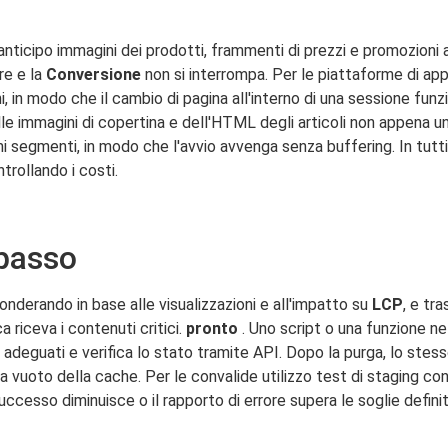
anticipo immagini dei prodotti, frammenti di prezzi e promozioni a
re e la
Conversione
non si interrompa. Per le piattaforme di ap
, in modo che il cambio di pagina all'interno di una sessione funzio
e immagini di copertina e dell'HTML degli articoli non appena un
i segmenti, in modo che l'avvio avvenga senza buffering. In tutti i 
ntrollando i costi.
passo
ponderando in base alle visualizzazioni e all'impatto su
LCP
, e tr
 riceva i contenuti critici.
pronto
. Uno script o una funzione ne
e adeguati e verifica lo stato tramite API. Dopo la purga, lo ste
uoto della cache. Per le convalide utilizzo test di staging con av
uccesso diminuisce o il rapporto di errore supera le soglie definit