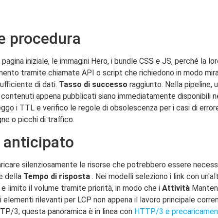
e procedura
pagina iniziale, le immagini Hero, i bundle CSS e JS, perché la lor
nto tramite chiamate API o script che richiedono in modo mirato
fficiente di dati.
Tasso di successo
raggiunto. Nella pipeline, 
 contenuti appena pubblicati siano immediatamente disponibili ne
reggo i TTL e verifico le regole di obsolescenza per i casi di err
e o picchi di traffico.
 anticipato
caricare silenziosamente le risorse che potrebbero essere necessa
ne della
Tempo di risposta
. Nei modelli seleziono i link con un'al
 limito il volume tramite priorità, in modo che i
Attività
Mantener
li elementi rilevanti per LCP non appena il lavoro principale corr
HTTP/3; questa panoramica è in linea con
HTTP/3 e precaricamen