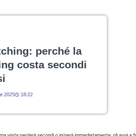
hing: perché la
ng costa secondi
si
e 2025
18:22
ima visita perderà secondi o inizierà immediatamente: gli avvii a