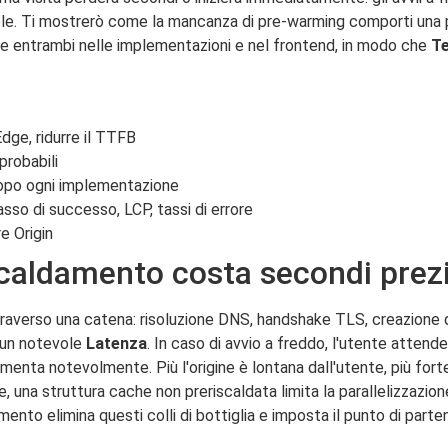
vole. Ti mostrerò come la mancanza di pre-warming comporti una p
are entrambi nelle implementazioni e nel frontend, in modo che
Te
Edge, ridurre il TTFB
probabili
opo ogni implementazione
asso di successo, LCP, tassi di errore
re Origin
caldamento costa secondi prezi
ttraverso una catena: risoluzione DNS, handshake TLS, creazione 
 un notevole
Latenza
. In caso di avvio a freddo, l'utente attend
menta notevolmente. Più l'origine è lontana dall'utente, più forte 
, una struttura cache non preriscaldata limita la parallelizzazione
ento elimina questi colli di bottiglia e imposta il punto di part