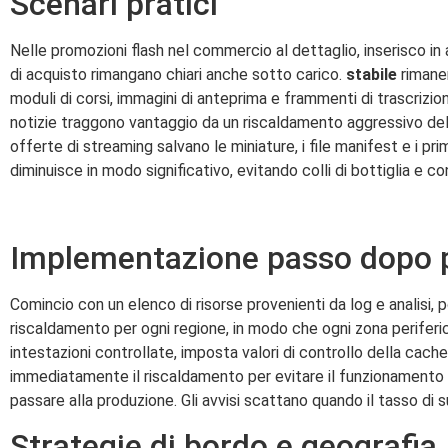
Scenari pratici
Nelle promozioni flash nel commercio al dettaglio, inserisco in 
di acquisto rimangano chiari anche sotto carico.
stabile
rimane
moduli di corsi, immagini di anteprima e frammenti di trascrizioni
notizie traggono vantaggio da un riscaldamento aggressivo dell
offerte di streaming salvano le miniature, i file manifest e i prim
diminuisce in modo significativo, evitando colli di bottiglia e co
Implementazione passo dopo 
Comincio con un elenco di risorse provenienti da log e analisi, 
riscaldamento per ogni regione, in modo che ogni zona periferica
intestazioni controllate, imposta valori di controllo della cach
immediatamente il riscaldamento per evitare il funzionamento a v
passare alla produzione. Gli avvisi scattano quando il tasso di s
Strategie di bordo e geografia