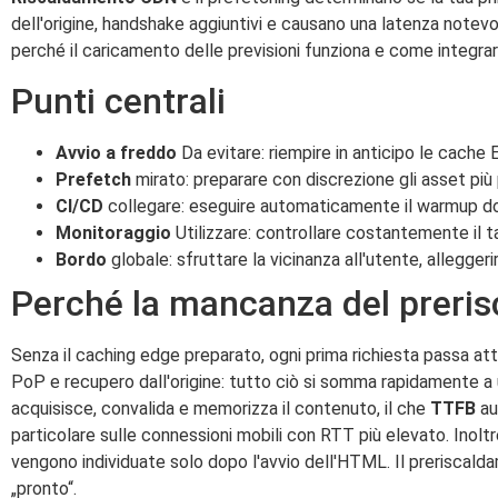
dell'origine, handshake aggiuntivi e causano una latenza note
perché il caricamento delle previsioni funziona e come integr
Punti centrali
Avvio a freddo
Da evitare: riempire in anticipo le cache 
Prefetch
mirato: preparare con discrezione gli asset più 
CI/CD
collegare: eseguire automaticamente il warmup d
Monitoraggio
Utilizzare: controllare costantemente il t
Bordo
globale: sfruttare la vicinanza all'utente, alleggeri
Perché la mancanza del preris
Senza il caching edge preparato, ogni prima richiesta passa a
PoP e recupero dall'origine: tutto ciò si somma rapidamente a
acquisisce, convalida e memorizza il contenuto, il che
TTFB
au
particolare sulle connessioni mobili con RTT più elevato. Inoltre
vengono individuate solo dopo l'avvio dell'HTML. Il preriscaldam
„pronto“.