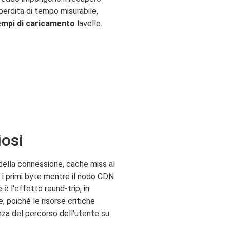
erdita di tempo misurabile,
mpi di caricamento
lavello.
osi
della connessione, cache miss al
e i primi byte mentre il nodo CDN
è l'effetto round-trip, in
, poiché le risorse critiche
enza del percorso dell'utente su