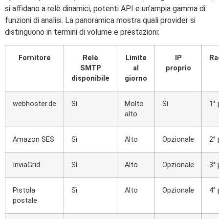
si affidano a relè dinamici, potenti API e un'ampia gamma di
funzioni di analisi. La panoramica mostra quali provider si
distinguono in termini di volume e prestazioni:
Fornitore
Relè
Limite
IP
Ra
SMTP
al
proprio
disponibile
giorno
webhoster.de
Sì
Molto
Sì
1°
alto
Amazon SES
Sì
Alto
Opzionale
2°
InviaGrid
Sì
Alto
Opzionale
3°
Pistola
Sì
Alto
Opzionale
4°
postale