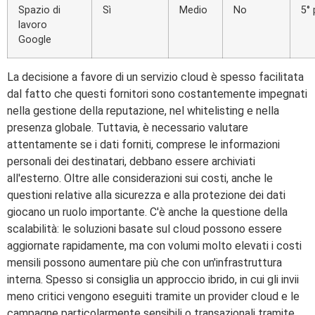
Spazio di
Sì
Medio
No
5°
lavoro
Google
La decisione a favore di un servizio cloud è spesso facilitata
dal fatto che questi fornitori sono costantemente impegnati
nella gestione della reputazione, nel whitelisting e nella
presenza globale. Tuttavia, è necessario valutare
attentamente se i dati forniti, comprese le informazioni
personali dei destinatari, debbano essere archiviati
all'esterno. Oltre alle considerazioni sui costi, anche le
questioni relative alla sicurezza e alla protezione dei dati
giocano un ruolo importante. C'è anche la questione della
scalabilità: le soluzioni basate sul cloud possono essere
aggiornate rapidamente, ma con volumi molto elevati i costi
mensili possono aumentare più che con un'infrastruttura
interna. Spesso si consiglia un approccio ibrido, in cui gli invii
meno critici vengono eseguiti tramite un provider cloud e le
campagne particolarmente sensibili o transazionali tramite