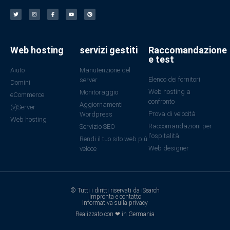
Web hosting
servizi gestiti
Raccomandazione
e test
Aiuto
Manutenzione del
Elenco dei fornitori
server
Domini
Web hosting a
Monitoraggio
eCommerce
confronto
Aggiornamenti
(v)Server
Prova di velocità
Wordpress
Web hosting
Raccomandazioni per
Servizio SEO
l'ospitalità
Rendi il tuo sito web più
Web designer
veloce
© Tutti i diritti riservati da iSearch
Impronta e contatto
Informativa sulla privacy
Realizzato con ❤ in Germania