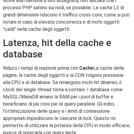
vicine alla memoria a loro assegnata, non lasciare che i
processi PHP saltino sui nodi, se possibile. Le cache L3 di
grandi dimensioni riducono il traffico cross-core, come si può
notare in caso di elevata concorrenza e di molti oggetti
"caldi" nella cache degli oggetti.
Latenza, hit della cache e
database
Riduco i tempi di reazione prima con
Cache
La cache delle
pagine, la cache degli oggetti e la CDN tolgono pressione
alla CPU e al database. Se rimangono molti hit dinamici, il
clock del single-thread torna a contare. I database come
MySQL/MariaDB amano la RAM per i pool di buffer e
beneficiano di più core per le query parallele. Gli indici,
l'ottimizzazione delle query e i limiti di connessione
appropriati impediscono le cascate di lock. Questo mi
permette di utilizzare la potenza della CPU in modo efficace,
invece di sprecarla con query lente.