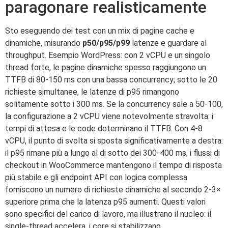
paragonare realisticamente
Sto eseguendo dei test con un mix di pagine cache e
dinamiche, misurando
p50/p95/p99
latenze e guardare al
throughput. Esempio WordPress: con 2 vCPU e un singolo
thread forte, le pagine dinamiche spesso raggiungono un
TTFB di 80-150 ms con una bassa concurrency; sotto le 20
richieste simultanee, le latenze di p95 rimangono
solitamente sotto i 300 ms. Se la concurrency sale a 50-100,
la configurazione a 2 vCPU viene notevolmente stravolta: i
tempi di attesa e le code determinano il TTFB. Con 4-8
vCPU, il punto di svolta si sposta significativamente a destra:
il p95 rimane più a lungo al di sotto dei 300-400 ms, i flussi di
checkout in WooCommerce mantengono il tempo di risposta
più stabile e gli endpoint API con logica complessa
forniscono un numero di richieste dinamiche al secondo 2-3×
superiore prima che la latenza p95 aumenti. Questi valori
sono specifici del carico di lavoro, ma illustrano il nucleo: il
single-thread accelera, i core si stabilizzano.