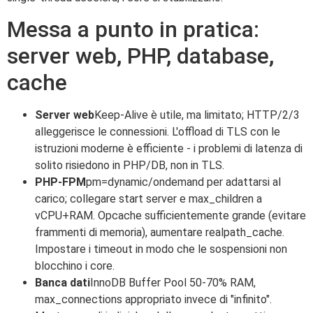
Messa a punto in pratica:
server web, PHP, database,
cache
Server web
Keep-Alive è utile, ma limitato; HTTP/2/3
alleggerisce le connessioni. L'offload di TLS con le
istruzioni moderne è efficiente - i problemi di latenza di
solito risiedono in PHP/DB, non in TLS.
PHP-FPM
pm=dynamic/ondemand per adattarsi al
carico; collegare start server e max_children a
vCPU+RAM. Opcache sufficientemente grande (evitare
frammenti di memoria), aumentare realpath_cache.
Impostare i timeout in modo che le sospensioni non
blocchino i core.
Banca dati
InnoDB Buffer Pool 50-70% RAM,
max_connections appropriato invece di "infinito".