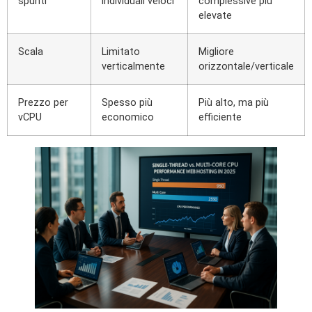
spunti
individuali veloci
complessive più
elevate
Scala
Limitato
Migliore
verticalmente
orizzontale/verticale
Prezzo per
Spesso più
Più alto, ma più
vCPU
economico
efficiente