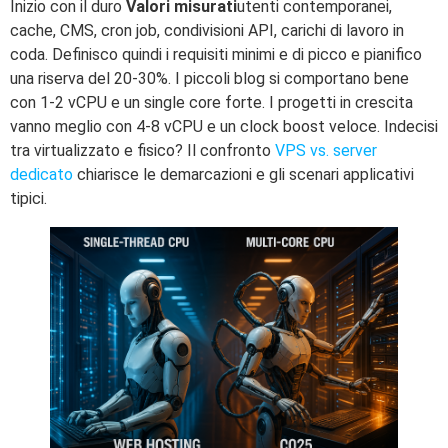
Inizio con il duro
Valori misurati
utenti contemporanei,
cache, CMS, cron job, condivisioni API, carichi di lavoro in
coda. Definisco quindi i requisiti minimi e di picco e pianifico
una riserva del 20-30%. I piccoli blog si comportano bene
con 1-2 vCPU e un single core forte. I progetti in crescita
vanno meglio con 4-8 vCPU e un clock boost veloce. Indecisi
tra virtualizzato e fisico? Il confronto
VPS vs. server
dedicato
chiarisce le demarcazioni e gli scenari applicativi
tipici.