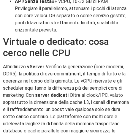
API/Senza testa
8+ vCPU, 16-32 GB di RAM.
Privilegiare il parallelismo, attenuare i picchi di latenza
con core veloci. DB separato o come servizio gestito,
pool di lavoratori strettamente limitati, scalabilità
orizzontale prevista.
Virtuale o dedicato: cosa
cerco nelle CPU
All'indirizzo
vServer
Verifico la generazione (core moderni,
DDR5), la politica di overcommitment, il tempo di furto e la
coerenza nel corso della giornata. Le vCPU riservate e gli
scheduler equi fanno la differenza più dei semplici core di
marketing. Con
server dedicati
Oltre al clock/IPC, valuto
soprattutto la dimensione della cache L3, i canali di memoria
e il raffreddamento: un boost vale qualcosa solo se dura
sotto carico continuo. Le piattaforme con molti core e
un'elevata larghezza di banda della memoria trasportano
database e cache parallele con maggiore sicurezza; le