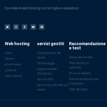
Il portale di web hosting con le migliori valutazioni.
Web hosting
servizi gestiti
Raccomandazione
e test
Aiuto
Manutenzione del
Elenco dei fornitori
server
Domini
Web hosting a
Monitoraggio
eCommerce
confronto
Aggiornamenti
(v)Server
Prova di velocità
Wordpress
Web hosting
Raccomandazioni per
Servizio SEO
l'ospitalità
Rendi il tuo sito web più
Web designer
veloce