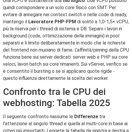
Una vCPU è solitamente una
filo logico
. Due vCPU possono
quindi corrispondere a un solo core fisico con SMT. Per
evitare di annegare nei context switch e nelle code di ready,
mantengo il
Lavoratore PHP-FPM
di solito a 1,0-1,5× vCPU,
più la riserva per i thread di sistema e DB. Separo i lavori in
background (code, ottimizzazione delle immagini) in pool
separati e li limito deliberatamente in modo che le richieste
del frontend non muoiano di fame. L'affinità/pinning della CPU
funziona bene sui server dedicati: server web e PHP sui core
veloci, lavori batch sui core rimanenti. Sui vServer, verifico se
è consentito il bursting o se si applicano quote rigide -
questo influenza direttamente la scelta del worker.
Confronto tra le CPU dei
webhosting: Tabella 2025
Il seguente confronto riassume le
Differenze
tra
l'attenzione al singolo thread e quella al multi-core in base ai
criteri più importanti. Leggete la tabella da sinistra a destra e