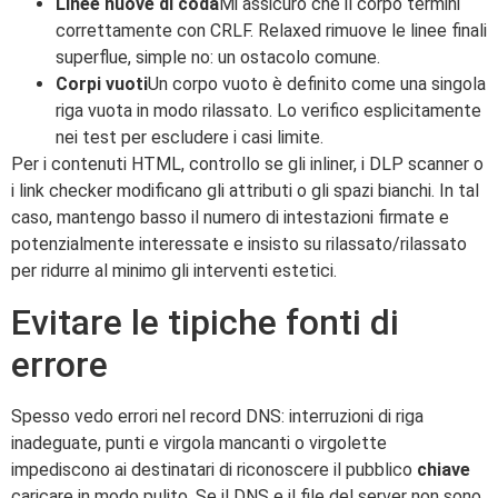
Linee nuove di coda
Mi assicuro che il corpo termini
correttamente con CRLF. Relaxed rimuove le linee finali
superflue, simple no: un ostacolo comune.
Corpi vuoti
Un corpo vuoto è definito come una singola
riga vuota in modo rilassato. Lo verifico esplicitamente
nei test per escludere i casi limite.
Per i contenuti HTML, controllo se gli inliner, i DLP scanner o
i link checker modificano gli attributi o gli spazi bianchi. In tal
caso, mantengo basso il numero di intestazioni firmate e
potenzialmente interessate e insisto su rilassato/rilassato
per ridurre al minimo gli interventi estetici.
Evitare le tipiche fonti di
errore
Spesso vedo errori nel record DNS: interruzioni di riga
inadeguate, punti e virgola mancanti o virgolette
impediscono ai destinatari di riconoscere il pubblico
chiave
caricare in modo pulito. Se il DNS e il file del server non sono