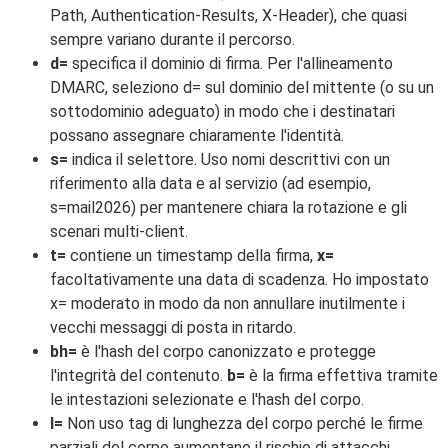
Path, Authentication-Results, X-Header), che quasi
sempre variano durante il percorso.
d=
specifica il dominio di firma. Per l'allineamento
DMARC, seleziono d= sul dominio del mittente (o su un
sottodominio adeguato) in modo che i destinatari
possano assegnare chiaramente l'identità.
s=
indica il selettore. Uso nomi descrittivi con un
riferimento alla data e al servizio (ad esempio,
s=mail2026) per mantenere chiara la rotazione e gli
scenari multi-client.
t=
contiene un timestamp della firma,
x=
facoltativamente una data di scadenza. Ho impostato
x= moderato in modo da non annullare inutilmente i
vecchi messaggi di posta in ritardo.
bh=
è l'hash del corpo canonizzato e protegge
l'integrità del contenuto.
b=
è la firma effettiva tramite
le intestazioni selezionate e l'hash del corpo.
l=
Non uso tag di lunghezza del corpo perché le firme
parziali del corpo aumentano il rischio di attacchi