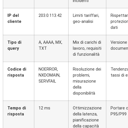
incidenti
IP del
203.0.113.42
Limiti tariffari,
Rispettar
cliente
geo-analisi
protezio
dati
Tipo di
A, AAAA, MX,
Mix di carichi di
Versione 
query
TXT
lavoro, requisiti
documen
di funzionalità
Codice di
NOERROR,
Risoluzione dei
Tendenza
risposta
NXDOMAIN,
problemi,
tassi di 
SERVFAIL
misurazione
della
disponibilità
Tempo di
12 ms
Ottimizzazione
Portare 
risposta
della latenza,
P95/P99
pianificazione
della capacità