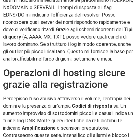
dati mi indicano immediatamente se predominano NOERROR,
NXDOMAIN o SERVFAIL. I tempi di risposta e i flag
EDNS/DO mi indicano l'efficienza del resolver. Posso
riconoscere quali server dei nomi rispondono rapidamente e
dove si verificano ritardi. Grazie agli schemi ricorrenti del
Tipi
di query
(A, AAAA, MX, TXT), posso vedere quali carichi di
lavoro dominano. Se strutturo i log in modo coerente, anche
gli outlier più piccoli risaltano. Questo mi fornisce la base per
analisi affidabili nell'arco di giorni, settimane e mesi.
Operazioni di hosting sicure
grazie alla registrazione
Percepisco l'uso abusivo attraverso il volume, l'entropia dei
domini e la presenza di un'ampia
Codici di risposta
su. Un
aumento improvviso di sottodomini piccoli e casuali indica un
tunnelling DNS. Molte query identiche da reti distribuite
indicano
Amplificazione
o scansioni preparatorie.
Contrassegno queste serie, intensifico gli allarmi e blocco i