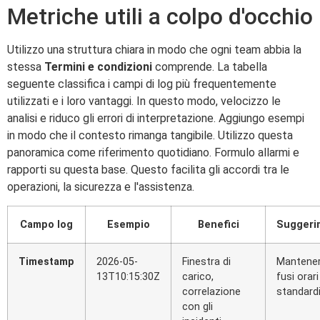
Metriche utili a colpo d'occhio
Utilizzo una struttura chiara in modo che ogni team abbia la
stessa
Termini e condizioni
comprende. La tabella
seguente classifica i campi di log più frequentemente
utilizzati e i loro vantaggi. In questo modo, velocizzo le
analisi e riduco gli errori di interpretazione. Aggiungo esempi
in modo che il contesto rimanga tangibile. Utilizzo questa
panoramica come riferimento quotidiano. Formulo allarmi e
rapporti su questa base. Questo facilita gli accordi tra le
operazioni, la sicurezza e l'assistenza.
Campo log
Esempio
Benefici
Suggeri
Timestamp
2026-05-
Finestra di
Mantener
13T10:15:30Z
carico,
fusi orari
correlazione
standard
con gli