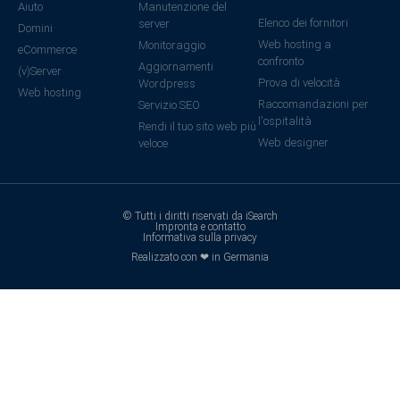
Aiuto
Manutenzione del
Elenco dei fornitori
server
Domini
Web hosting a
Monitoraggio
eCommerce
confronto
Aggiornamenti
(v)Server
Prova di velocità
Wordpress
Web hosting
Raccomandazioni per
Servizio SEO
l'ospitalità
Rendi il tuo sito web più
Web designer
veloce
© Tutti i diritti riservati da iSearch
Impronta e contatto
Informativa sulla privacy
Realizzato con ❤ in Germania