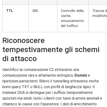
TTL
300
Controllo della
Traccia d
cache,
modifich
smussamento
del traffico
Riconoscere
tempestivamente gli schemi
di attacco
Identifico la comunicazione C2 attraverso una
comunicazione rara e altamente entropica.
Domini
e
ripetizioni persistenti. Rilevo il tunnelling attraverso molte
brevi query TXT o NULL con profili di lunghezza tipici. Il
malware DGA si distingue per i suffissi temporalmente
spostati ma simili. Isolo i clienti con tassi di errore anomali e
chiarisco le cause con l'operatore. I dati di arricchimento