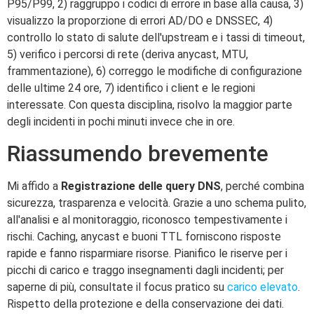
P95/P99, 2) raggruppo i codici di errore in base alla causa, 3)
visualizzo la proporzione di errori AD/DO e DNSSEC, 4)
controllo lo stato di salute dell'upstream e i tassi di timeout,
5) verifico i percorsi di rete (deriva anycast, MTU,
frammentazione), 6) correggo le modifiche di configurazione
delle ultime 24 ore, 7) identifico i client e le regioni
interessate. Con questa disciplina, risolvo la maggior parte
degli incidenti in pochi minuti invece che in ore.
Riassumendo brevemente
Mi affido a
Registrazione delle query DNS
, perché combina
sicurezza, trasparenza e velocità. Grazie a uno schema pulito,
all'analisi e al monitoraggio, riconosco tempestivamente i
rischi. Caching, anycast e buoni TTL forniscono risposte
rapide e fanno risparmiare risorse. Pianifico le riserve per i
picchi di carico e traggo insegnamenti dagli incidenti; per
saperne di più, consultate il focus pratico su
carico elevato
.
Rispetto della protezione e della conservazione dei dati.