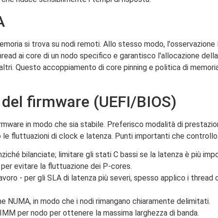
A
oria si trova su nodi remoti. Allo stesso modo, l'osservazione
ead ai core di un nodo specifico e garantisco l'allocazione della
altri. Questo accoppiamento di core pinning e politica di memoria 
 del firmware (UEFI/BIOS)
rmware in modo che sia stabile. Preferisco modalità di prestazion
le fluttuazioni di clock e latenza. Punti importanti che controllo
ché bilanciate; limitare gli stati C bassi se la latenza è più impo
per evitare la fluttuazione dei P-cores.
 - per gli SLA di latenza più severi, spesso applico i thread crit
one NUMA, in modo che i nodi rimangano chiaramente delimitati.
 DIMM per nodo per ottenere la massima larghezza di banda.