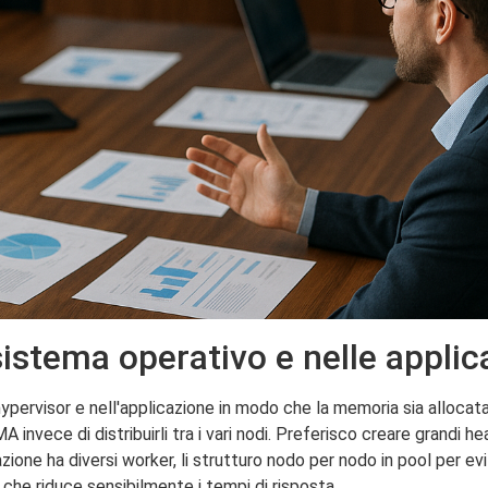
stema operativo e nelle applic
hypervisor e nell'applicazione in modo che la memoria sia allocat
invece di distribuirli tra i vari nodi. Preferisco creare grandi he
ione ha diversi worker, li strutturo nodo per nodo in pool per ev
che riduce sensibilmente i tempi di risposta.