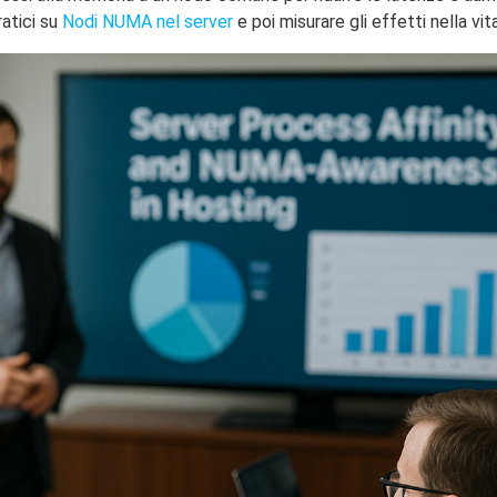
ratici su
Nodi NUMA nel server
e poi misurare gli effetti nella vit