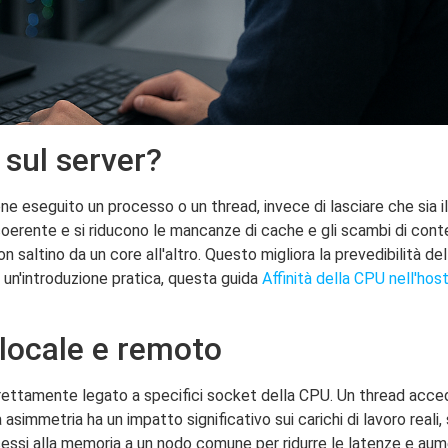
 sul server?
ne eseguito un processo o un thread, invece di lasciare che sia 
oerente e si riducono le mancanze di cache e gli scambi di conte
altino da un core all'altro. Questo migliora la prevedibilità dell
r un'introduzione pratica, questa guida
Affinità della CPU nell'hos
ocale e remoto
strettamente legato a specifici socket della CPU. Un thread acce
simmetria ha un impatto significativo sui carichi di lavoro reali
cessi alla memoria a un nodo comune per ridurre le latenze e aum