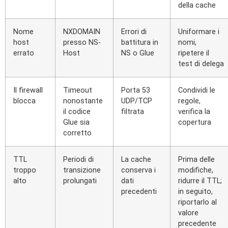
della cache
Nome
NXDOMAIN
Errori di
Uniformare i
host
presso NS-
battitura in
nomi,
errato
Host
NS o Glue
ripetere il
test di delega
Il firewall
Timeout
Porta 53
Condividi le
blocca
nonostante
UDP/TCP
regole,
il codice
filtrata
verifica la
Glue sia
copertura
corretto
TTL
Periodi di
La cache
Prima delle
troppo
transizione
conserva i
modifiche,
alto
prolungati
dati
ridurre il TTL;
precedenti
in seguito,
riportarlo al
valore
precedente