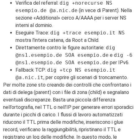
Verifica del referral:
dig +norecurse NS
esempio.de @a.nic.de
(in vece di Parent). Nella
sezione «Additional» cerco A/AAAA per i server NS
interni al dominio.
Eseguire Trace:
dig +trace esempio.it NS
mostra l'intera catena, da Root a Child.
Direttamente contro le figure autoritarie:
dig
@ns1.esempio.de SOA esempio.de
e
dig -6
@ns1.esempio.de SOA esempio.de
per IPv6.
Fallback TCP:
dig +tcp NS esempio.it
@a.nic.it
, per coprire gli scenari di troncamento.
Per molte zone sto creando dei controlli che confrontano i
dati di delega (parent) con i file di zona (child) e segnalano
eventuali discrepanze. Basta una piccola differenza
nell’ortografia, nel TTL o nell’IP per generare errori sporadici
durante i picchi di carico. I flussi di lavoro automatizzati
riducono il TTL prima delle modifiche, inseriscono i glue
record, verificano la raggiungibilità, ripristinano il TTL e
registrano un log delle modifiche. In questo modo, le