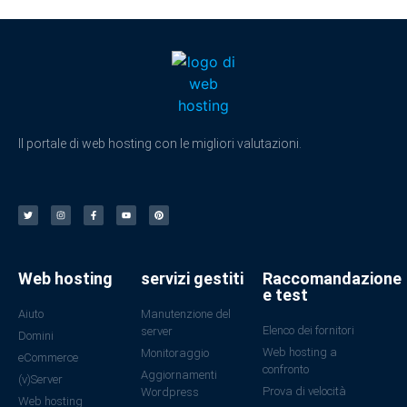
Il portale di web hosting con le migliori valutazioni.
Web hosting
servizi gestiti
Raccomandazione
e test
Aiuto
Manutenzione del
Elenco dei fornitori
server
Domini
Web hosting a
Monitoraggio
eCommerce
confronto
Aggiornamenti
(v)Server
Prova di velocità
Wordpress
Web hosting