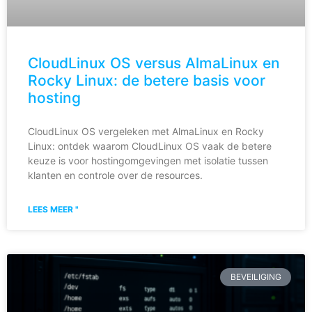
CloudLinux OS versus AlmaLinux en
Rocky Linux: de betere basis voor
hosting
CloudLinux OS vergeleken met AlmaLinux en Rocky
Linux: ontdek waarom CloudLinux OS vaak de betere
keuze is voor hostingomgevingen met isolatie tussen
klanten en controle over de resources.
LEES MEER "
BEVEILIGING