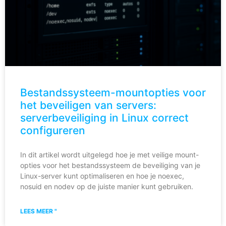
Bestandssysteem-mountopties voor
het beveiligen van servers:
serverbeveiliging in Linux correct
configureren
In dit artikel wordt uitgelegd hoe je met veilige mount-
opties voor het bestandssysteem de beveiliging van je
Linux-server kunt optimaliseren en hoe je noexec,
nosuid en nodev op de juiste manier kunt gebruiken.
LEES MEER "