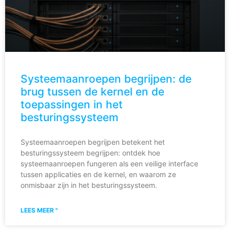
Systeemaanroepen begrijpen: de
brug tussen de kernel en de
toepassingen in het
besturingssysteem
Systeemaanroepen begrijpen betekent het
besturingssysteem begrijpen: ontdek hoe
systeemaanroepen fungeren als een veilige interface
tussen applicaties en de kernel, en waarom ze
onmisbaar zijn in het besturingssysteem.
LEES MEER "