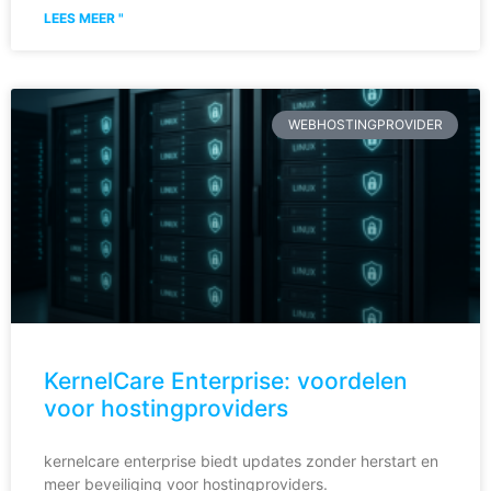
LEES MEER "
WEBHOSTINGPROVIDER
KernelCare Enterprise: voordelen
voor hostingproviders
kernelcare enterprise biedt updates zonder herstart en
meer beveiliging voor hostingproviders.