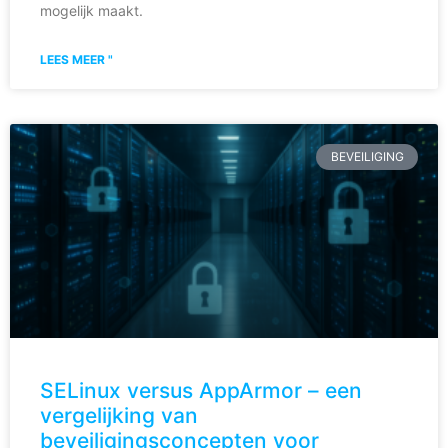
mogelijk maakt.
LEES MEER "
BEVEILIGING
SELinux versus AppArmor – een
vergelijking van
beveiligingsconcepten voor