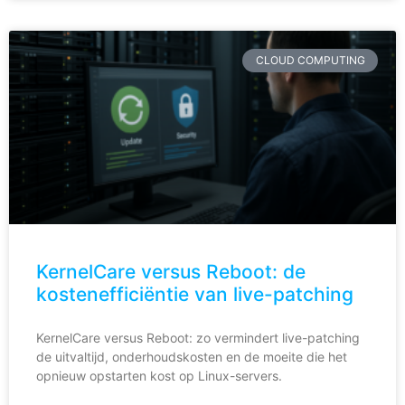
CLOUD COMPUTING
KernelCare versus Reboot: de
kostenefficiëntie van live-patching
KernelCare versus Reboot: zo vermindert live-patching
de uitvaltijd, onderhoudskosten en de moeite die het
opnieuw opstarten kost op Linux-servers.