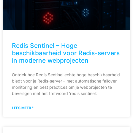
Redis Sentinel – Hoge
beschikbaarheid voor Redis-servers
in moderne webprojecten
Ontdek hoe Redis Sentinel echte hoge beschikbaarheid
biedt voor je Redis-server – met automatische failover,
monitoring en best practices om je webprojecten te
beveiligen met het trefwoord 'redis sentinel'.
LEES MEER "