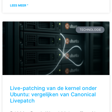
LEES MEER "
TECHNOLOGIE
Live-patching van de kernel onder
Ubuntu: vergelijken van Canonical
Livepatch