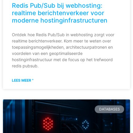
Redis Pub/Sub bij webhosting:
realtime berichtenverkeer voor
moderne hostinginfrastructuren
Ontdek hoe Redis Pub/Sub in webhosting zorgt voor
realtime berichtenverkeer. Kom meer te weten over
toepassingsmogelijkheden, architectuurpatronen en
voordelen van een geoptimaliseerde
hostinginfrastructuur met de focus op het trefwoord
redis pubsub.
LEES MEER "
DATABASES