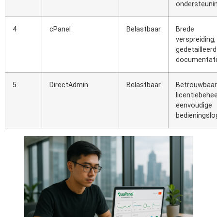
ondersteuni
4
cPanel
Belastbaar
Brede
verspreiding,
gedetailleer
documentat
5
DirectAdmin
Belastbaar
Betrouwbaar
licentiebehee
eenvoudige
bedieningslo