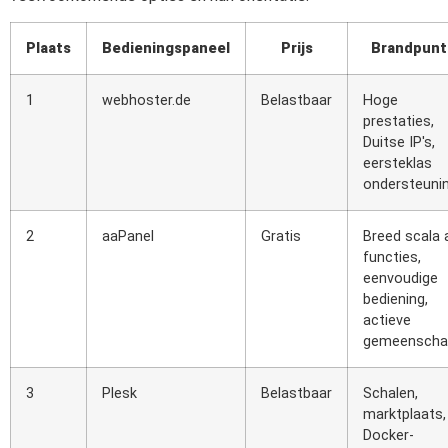
Plaats
Bedieningspaneel
Prijs
Brandpunt
1
webhoster.de
Belastbaar
Hoge
prestaties,
Duitse IP's,
eersteklas
ondersteuni
2
aaPanel
Gratis
Breed scala 
functies,
eenvoudige
bediening,
actieve
gemeenscha
3
Plesk
Belastbaar
Schalen,
marktplaats,
Docker-