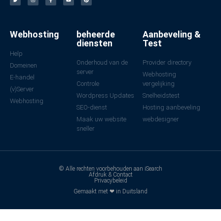
Webhosting
beheerde
Aanbeveling &
diensten
Test
Help
Onderhoud van de
Provider directory
Domeinen
server
Webhosting
E-handel
Controle
vergelijking
(v)Server
Wordpress Updates
Snelheidstest
Webhosting
SEO-dienst
Hosting aanbeveling
Maak uw website
webdesigner
sneller
© Alle rechten voorbehouden aan iSearch
Afdruk & Contact
Privacybeleid
Gemaakt met ❤ in Duitsland