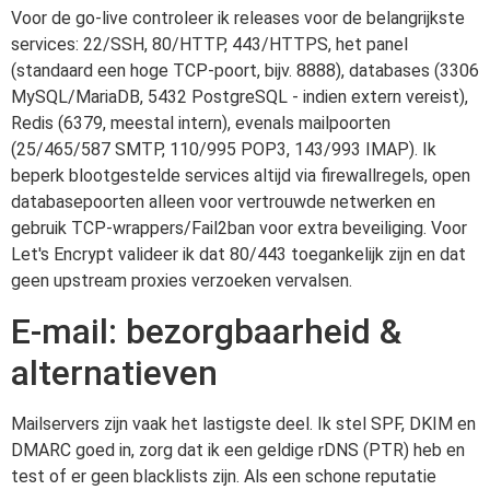
Voor de go-live controleer ik releases voor de belangrijkste
services: 22/SSH, 80/HTTP, 443/HTTPS, het panel
(standaard een hoge TCP-poort, bijv. 8888), databases (3306
MySQL/MariaDB, 5432 PostgreSQL - indien extern vereist),
Redis (6379, meestal intern), evenals mailpoorten
(25/465/587 SMTP, 110/995 POP3, 143/993 IMAP). Ik
beperk blootgestelde services altijd via firewallregels, open
databasepoorten alleen voor vertrouwde netwerken en
gebruik TCP-wrappers/Fail2ban voor extra beveiliging. Voor
Let's Encrypt valideer ik dat 80/443 toegankelijk zijn en dat
geen upstream proxies verzoeken vervalsen.
E-mail: bezorgbaarheid &
alternatieven
Mailservers zijn vaak het lastigste deel. Ik stel SPF, DKIM en
DMARC goed in, zorg dat ik een geldige rDNS (PTR) heb en
test of er geen blacklists zijn. Als een schone reputatie