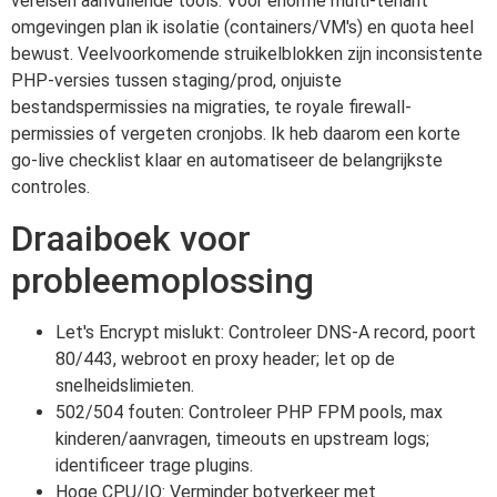
vereisen aanvullende tools. Voor enorme multi-tenant
omgevingen plan ik isolatie (containers/VM's) en quota heel
bewust. Veelvoorkomende struikelblokken zijn inconsistente
PHP-versies tussen staging/prod, onjuiste
bestandspermissies na migraties, te royale firewall-
permissies of vergeten cronjobs. Ik heb daarom een korte
go-live checklist klaar en automatiseer de belangrijkste
controles.
Draaiboek voor
probleemoplossing
Let's Encrypt mislukt: Controleer DNS-A record, poort
80/443, webroot en proxy header; let op de
snelheidslimieten.
502/504 fouten: Controleer PHP FPM pools, max
kinderen/aanvragen, timeouts en upstream logs;
identificeer trage plugins.
Hoge CPU/IO: Verminder botverkeer met