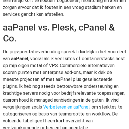
hersteltijd kort te houden. Logboeken, monitoring en alarmen
zorgen ervoor dat ik fouten in een vroeg stadium herken en
services gericht kan afstellen.
aaPanel vs. Plesk, cPanel &
Co.
De prijs-prestatieverhouding spreekt duidelijk in het voordeel
van
aaPanel
, vooral als ik veel sites of containerstacks host
op mijn eigen metal of VPS. Commerciële alternatieven
scoren punten met enterprise add-ons, maar ik dek de
meeste projecten af met aaPanel plus geselecteerde
plugins. Ik heb nog steeds betrouwbare ondersteuning en
krachtige servers nodig voor bedrijfsrelevante toepassingen,
daarom houd ik managed aanbiedingen in de gaten. Ik vind
vergelijkingen zoals
Verbeteren en aaPanel
, om sterktes te
categoriseren op basis van teamgrootte en workflow. De
volgende tabel geeft een kort overzicht van
veelvoorkomende opties en hun oriëntatie.