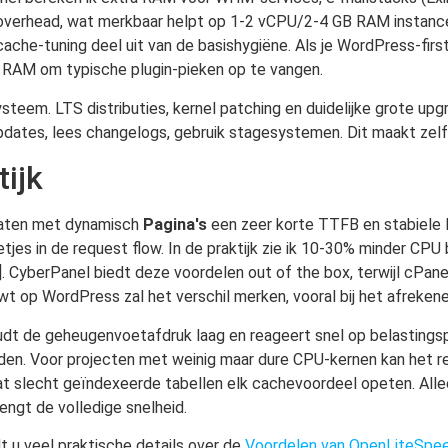
r overhead, wat merkbaar helpt op 1-2 vCPU/2-4 GB RAM instan
-tuning deel uit van de basishygiëne. Als je WordPress-first 
RAM om typische plugin-pieken op te vangen.
steem. LTS distributies, kernel patching en duidelijke grote u
pdates, lees changelogs, gebruik stagesystemen. Dit maakt zel
tijk
taten met dynamisch
Pagina's
een zeer korte TTFB en stabiele 
jes in de request flow. In de praktijk zie ik 10-30% minder CPU b
2]. CyberPanel biedt deze voordelen out of the box, terwijl cPan
t op WordPress zal het verschil merken, vooral bij het afrekene
oudt de geheugenvoetafdruk laag en reageert snel op belastings
den. Voor projecten met weinig maar dure CPU-kernen kan het re
at slecht geïndexeerde tabellen elk cachevoordeel opeten. All
ngt de volledige snelheid.
t u veel praktische details over de
Voordelen van OpenLiteSpe