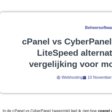
Beheersoftwa
cPanel vs CyberPanel 
LiteSpeed alternat
vergelijking voor m
Webhosting
10 November
In de cPanel vs CyberPanel tweestrijd laat ik zien hoe
cpanel 