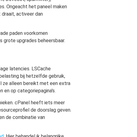
ces. Ongeacht het paneel maken
draait, activeer dan
pgrade paden voorkomen
fs grote upgrades beheersbaar.
lage latencies. LSCache
elasting bij hetzelfde gebruik,
el ze alleen bereikt met een extra
n en op categoriepagina's.
pieken. cPanel heeft iets meer
sourceprofiel de doorslag geven.
een de combinatie van
ed
. Hier behandel ik belangrijke