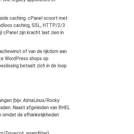
-side caching. cPanel scoort met
aadloos caching, SSL, HTTP/2/3
cPanel zijn kracht laat zien in
cachewinst of van de rijkdom aan
hte WordPress shops op
slissing betaalt zich in de loop
ingen (bijv. AlmaLinux/Rocky
paden. Naast afgeleiden van RHEL
n omdat de afhankelijkheden
m/Dovecot, spamfilter),