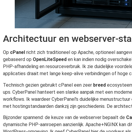
Architectuur en webserver-st
Op
cPanel
richt zich traditioneel op Apache, optioneel aange
gebaseerd op
OpenLiteSpeed
en kan indien nodig overschake
PHP-afhandeling en resourceverbruik. Ik zie duidelijke voordel
applicaties draait met lange keep-alive verbindingen of hoge 
Technisch gezien gebruikt cPanel een zeer
breed
ecosysteem: 
ups. CyberPanel hanteert een slanke aanpak met een moderne 
workflows. Ik waardeer CyberPanel's duidelijke menustructuur 
met hostingstandaarden dankzij zijn geschiedenis. De architec
Bijzonder spannend: de keuze van de webserver bepaalt de
Ca
dynamische PHP-aanroepen aanzienlijk. Apache+NGINX kan dit t
WordPress-omgeving. Ik geef CyberPanel hier de voorkeur als h