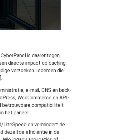
. CyberPanel is daarentegen
een directe impact op caching,
ijdige verzoeken. Iedereen die
.
inistratie, e-mail, DNS en back-
 WordPress, WooCommerce en API-
l betrouwbare compatibiliteit
in het paneel.
d/LiteSpeed en vermindert de
 dezelfde efficiëntie in de
. Wie legacy applicaties of