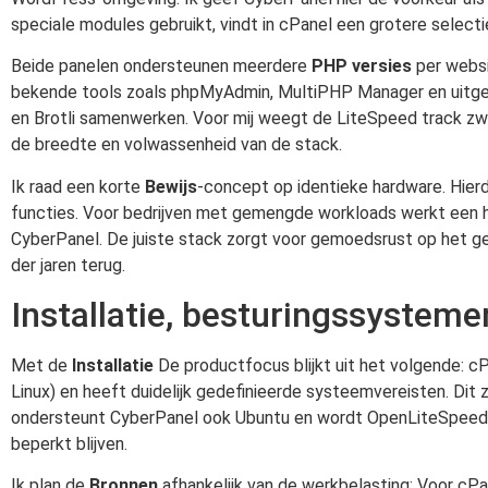
speciale modules gebruikt, vindt in cPanel een grotere select
Beide panelen ondersteunen meerdere
PHP versies
per websi
bekende tools zoals phpMyAdmin, MultiPHP Manager en uitgeb
en Brotli samenwerken. Voor mij weegt de LiteSpeed track zwaa
de breedte en volwassenheid van de stack.
Ik raad een korte
Bewijs
-concept op identieke hardware. Hierd
functies. Voor bedrijven met gemengde workloads werkt een h
CyberPanel. De juiste stack zorgt voor gemoedsrust op het geb
der jaren terug.
Installatie, besturingssysteme
Met de
Installatie
De productfocus blijkt uit het volgende: c
Linux) en heeft duidelijk gedefinieerde systeemvereisten. D
ondersteunt CyberPanel ook Ubuntu en wordt OpenLiteSpeed vo
beperkt blijven.
Ik plan de
Bronnen
afhankelijk van de werkbelasting: Voor cP