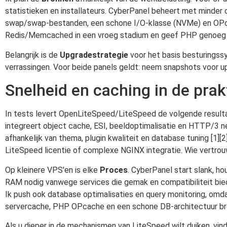
statistieken en installateurs. CyberPanel beheert met minde
swap/swap-bestanden, een schone I/O-klasse (NVMe) en OPcache
Redis/Memcached in een vroeg stadium en geef PHP genoeg 
Belangrijk is de
Upgradestrategie
voor het basis besturingssy
verrassingen. Voor beide panels geldt: neem snapshots voor u
Snelheid en caching in de prak
In tests levert OpenLiteSpeed/LiteSpeed de volgende resul
integreert object cache, ESI, beeldoptimalisatie en HTTP/3 net
afhankelijk van thema, plugin kwaliteit en database tuning [1][
LiteSpeed licentie of complexe NGINX integratie. Wie vertrouw
Op kleinere VPS'en is elke
Proces
. CyberPanel start slank, h
RAM nodig vanwege services die gemak en compatibiliteit bie
Ik push ook database optimalisaties en query monitoring, omd
servercache, PHP OPcache en een schone DB-architectuur bre
Als u dieper in de mechanismen van LiteSpeed wilt duiken, vind