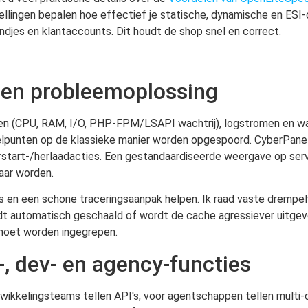
ellingen bepalen hoe effectief je statische, dynamische en ESI
djes en klantaccounts. Dit houdt de shop snel en correct.
 en probleemoplossing
eken (CPU, RAM, I/O, PHP-FPM/LSAPI wachtrij), logstromen en w
lpunten op de klassieke manier worden opgespoord. CyberPanel 
art-/herlaadacties. Een gestandaardiseerde weergave op server
aar worden.
s en een schone traceringsaanpak helpen. Ik raad vaste drempe
dt automatisch geschaald of wordt de cache agressiever uitgev
 moet worden ingegrepen.
-, dev- en agency-functies
ikkelingsteams tellen API's; voor agentschappen tellen multi-c