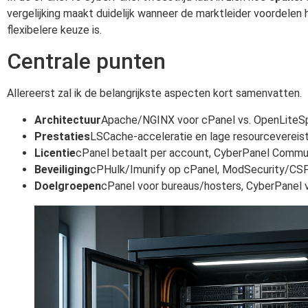
vergelijking maakt duidelijk wanneer de marktleider voordelen
flexibelere keuze is.
Centrale punten
Allereerst zal ik de belangrijkste aspecten kort samenvatten.
Architectuur
Apache/NGINX voor cPanel vs. OpenLiteS
Prestaties
LSCache-acceleratie en lage resourceverei
Licentie
cPanel betaalt per account, CyberPanel Commun
Beveiliging
cPHulk/Imunify op cPanel, ModSecurity/CS
Doelgroepen
cPanel voor bureaus/hosters, CyberPanel