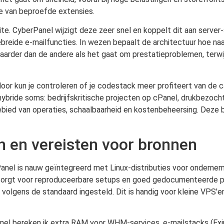
ie van beproefde extensies.
te. CyberPanel wijzigt deze zeer snel en koppelt dit aan server
reide e-mailfuncties. In wezen bepaalt de architectuur hoe n
rder dan de andere als het gaat om prestatieproblemen, terwijl 
oor kun je controleren of je codestack meer profiteert van de 
ybride soms: bedrijfskritische projecten op cPanel, drukbezoc
ied van operaties, schaalbaarheid en kostenbeheersing. Deze be
n en vereisten voor bronnen
Panel is nauw geïntegreerd met Linux-distributies voor ondernem
it zorgt voor reproduceerbare setups en goed gedocumenteerde 
lgens de standaard ingesteld. Dit is handig voor kleine VPS'e
anel bereken ik extra RAM voor WHM-services, e-mailstacks (Exi