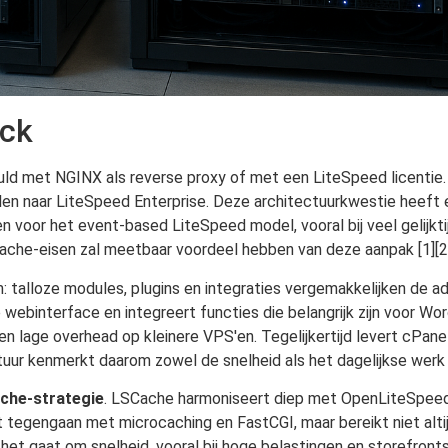
ack
vuld met NGINX als reverse proxy of met een LiteSpeed licentie
len naar LiteSpeed Enterprise. Deze architectuurkwestie heeft 
en voor het event-based LiteSpeed model, vooral bij veel gelijkt
cache-eisen zal meetbaar voordeel hebben van deze aanpak [1][2]
talloze modules, plugins en integraties vergemakkelijken de adm
webinterface en integreert functies die belangrijk zijn voor
en lage overhead op kleinere VPS'en. Tegelijkertijd levert cPane
tuur kenmerkt daarom zowel de snelheid als het dagelijkse werk 
che-strategie
. LSCache harmoniseert diep met OpenLiteSpee
egengaan met microcaching en FastCGI, maar bereikt niet altijd
et gaat om snelheid, vooral bij hoge belastingen en storefronts