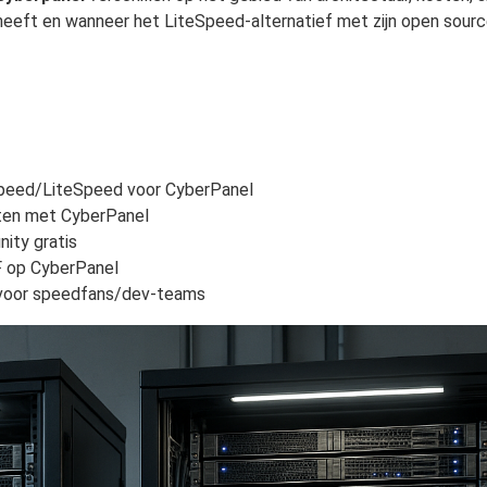
 heeft en wanneer het LiteSpeed-alternatief met zijn open sour
peed/LiteSpeed voor CyberPanel
sten met CyberPanel
ity gratis
F op CyberPanel
 voor speedfans/dev-teams