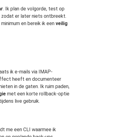
ar
. Ik plan de volgorde, test op
zodat er later niets ontbreekt.
 minimum en bereik ik een
veilig
ats ik e-mails via IMAP-
 effect heeft en documenteer
ieten in de gaten. Ik ruim paden,
gie
met een korte rollback-optie
jdens live gebruik.
edt me een CLI waarmee ik
ken en geplande back-ups