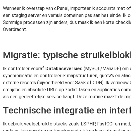
Wanneer ik overstap van cPanel, importeer ik accounts met of
een staging server en verhuis domeinen pas aan het einde. Ik 
Sommige processen zijn anders, dus maak ik een korte checkl
Overdracht.
Migratie: typische struikelblo
Ik controleer vooraf
Databaseversies
(MySQL/MariaDB) om dum
synchronisatie en controleer ik mapstructuren, quota's en ali
externe records (bijvoorbeeld voor SaaS of CDN). Ik vernieuw S
cronjobs en absolute URL's op zodat taken en applicaties onmid
als een gedeeltelijke service hangt. Deze routine maakt de mi
Technische integratie en inter
Ik gebruik veelgebruikte stacks zoals LSPHP, FastCGI en mod
routines kan scripten en terugkerende taken kan automatiser