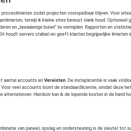
roceslimieten zodat projecten voorspelbaar blijven. Voor sites 
imieten, terwijl ik kleine sites bewust slank houd. Optioneel g
en en „lawaaierige buren“ te vermijden. Rapporten en statisti
 Dit houdt servers stabiel en geeft klanten begrijpelijke limieten 
het aantal accounts en
Vereisten
. De instaplicentie is vaak voldo
Voor veel accounts loont de standaardlicentie, omdat deze het
ige alternatieven. Hierdoor kan ik de lopende kosten in de hand h
mbinatie van paneel, opslag en ondersteuning is de sleutel tot 