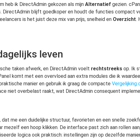
rom heb ik DirectAdmin gekozen als mijn
Alternatief
gezien. cPan
ts. DirectAdmin blijft goedkoper en houdt de functies compact v
lancers is het juist deze mix van prijs, snelheid en
Overzicht
.
dagelijks leven
pische taken afwerk, en DirectAdmin voelt
rechtstreeks
op. Ik s
cPanel komt met een overvloed aan extra modules die ik waardee
n praktische manier en gebruik ik graag de compacte
Vergelijking
nterface niet overbelast raakt, wat DirectAdmin consequent imple
 dat me een duidelijke structuur, favorieten en een snelle zoekf
mezelf een hoop klikken. De interface past zich aan rollen aan
iseerde logica ook praktisch: instellingen zijn op dezelfde mani