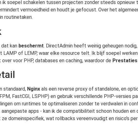
kan ik soepel schakelen tussen projecten zonder steeds opnieuw 
ermindert vermoeidheid en houdt je gefocust. Over het algemeen
n routinetaken.
k
l dat kan
beschermt
. DirectAdmin heeft weinig geheugen nodig,
met LAMP of LEMP, waar elke resource telt. Ik blijf soepel werke
eit over voor PHP, databases en caching, waardoor de
Prestaties
tail
en standaard,
Nginx
als een reverse proxy of standalone, en opt
FPM, FastCGI, LSPHP) en gebruik verschillende PHP-versies par
llingen om runtimes te optimaliseren zonder te verdwalen in con
ngepaste apps - kan ik de compatibiliteit schoon houden en o
st ze domeinspecifiek, wat rollbacks vereenvoudigt en risico's pe