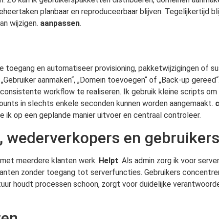
eertaken planbaar en reproduceerbaar blijven. Tegelijkertijd blij
an wijzigen.
aanpassen
.
toegang en automatiseer provisioning, pakketwijzigingen of s
ls „Gebruiker aanmaken“, „Domein toevoegen“ of „Back-up gereed“.
onsistente workflow te realiseren. Ik gebruik kleine scripts o
ccounts in slechts enkele seconden kunnen worden aangemaakt.
 ik op een geplande manier uitvoer en centraal controleer.
, wederverkopers en gebruiker
 ik met meerdere klanten werk.
Helpt
. Als admin zorg ik voor serve
lanten zonder toegang tot serverfuncties. Gebruikers concentrer
tuur houdt processen schoon, zorgt voor duidelijke verantwoor
ten