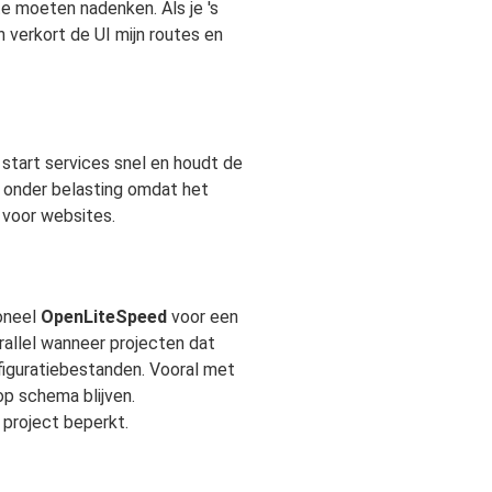
te moeten nadenken. Als je 's
 verkort de UI mijn routes en
 start services snel en houdt de
n onder belasting omdat het
voor websites.
ioneel
OpenLiteSpeed
voor een
allel wanneer projecten dat
figuratiebestanden. Vooral met
p schema blijven.
r project beperkt.