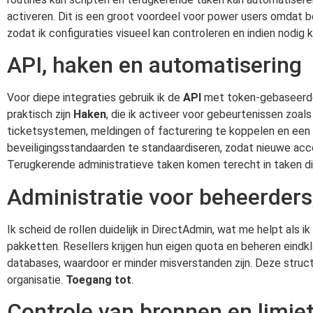
activeren. Dit is een groot voordeel voor power users omdat beh
zodat ik configuraties visueel kan controleren en indien nodig k
API, haken en automatisering
Voor diepe integraties gebruik ik de
API
met token-gebaseerde 
praktisch zijn
Haken
, die ik activeer voor gebeurtenissen zoa
ticketsystemen, meldingen of facturering te koppelen en een c
beveiligingsstandaarden te standaardiseren, zodat nieuwe a
Terugkerende administratieve taken komen terecht in taken die
Administratie voor beheerders
Ik scheid de rollen duidelijk in DirectAdmin, wat me helpt als
pakketten. Resellers krijgen hun eigen quota en beheren eindk
databases, waardoor er minder misverstanden zijn. Deze struc
organisatie.
Toegang tot
.
Controle van bronnen en limie