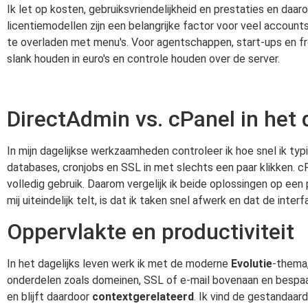
Ik let op kosten, gebruiksvriendelijkheid en prestaties en daa
licentiemodellen zijn een belangrijke factor voor veel accoun
te overladen met menu's. Voor agentschappen, start-ups en free
slank houden in euro's en controle houden over de server.
DirectAdmin vs. cPanel in het 
In mijn dagelijkse werkzaamheden controleer ik hoe snel ik ty
databases, cronjobs en SSL in met slechts een paar klikken. 
volledig gebruik. Daarom vergelijk ik beide oplossingen op ee
mij uiteindelijk telt, is dat ik taken snel afwerk en dat de i
Oppervlakte en productiviteit
In het dagelijks leven werk ik met de moderne
Evolutie
-thema,
onderdelen zoals domeinen, SSL of e-mail bovenaan en bespaar 
en blijft daardoor
contextgerelateerd
. Ik vind de gestandaard