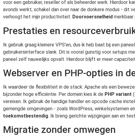
voor een gebruiker, reseller of als beheerder werk. Hierdoor 
avonds werkt, schakel dan over naar de donkere modus - dit v
verhoogt het mijn productiviteit.
Doorvoersnelheid
merkbaar i
Prestaties en resourceverbrui
Ik gebruik graag kleinere VPS'en, dus ik heb baat bij een panee
gebruikersinterface slank. Dit is vooral gunstig voor setups 
paneel zelf nauwelijks opvalt. Hierdoor blijft er meer capacit
Webserver en PHP-opties in de
Ik waardeer de flexibiliteit in de stack: Apache als een bewez
bijzonder hoge efficiëntie. Per domein kies ik de
PHP variant
(
vereisen. Ik gebruik de handige handler en opcode cache inste
gemengde omgevingen - zoals WordPress, winkelsystemen en aa
toekomstbestendig
. Ik breng gerichte wijzigingen aan en te
Migratie zonder omwegen