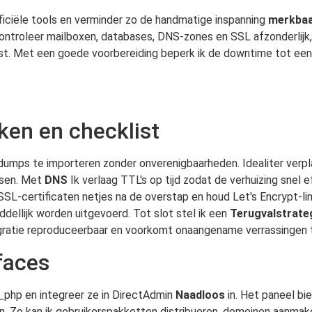
ficiële tools en verminder zo de handmatige inspanning
merkba
controleer mailboxen, databases, DNS-zones en SSL afzonderlijk, 
ist. Met een goede voorbereiding beperk ik de downtime tot een
kken en checklist
ps te importeren zonder onverenigbaarheden. Idealiter verpla
assen. Met
DNS
Ik verlaag TTL's op tijd zodat de verhuizing snel
SL-certificaten netjes na de overstap en houd Let's Encrypt-lim
dellijk worden uitgevoerd. Tot slot stel ik een
Terugvalstrate
gratie reproduceerbaar en voorkomt onaangename verrassingen ti
faces
_php en integreer ze in DirectAdmin
Naadloos
in. Het paneel bi
en. Zo kan ik gebruikerspakketten distribueren, domeinen aanma