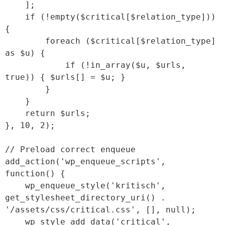
    ];

    if (!empty($critical[$relation_type])) 
{

        foreach ($critical[$relation_type] 
as $u) {

            if (!in_array($u, $urls, 
true)) { $urls[] = $u; }

        }

    }

    return $urls;

}, 10, 2);

// Preload correct enqueue

add_action('wp_enqueue_scripts', 
function() {

    wp_enqueue_style('kritisch', 
get_stylesheet_directory_uri() . 
'/assets/css/critical.css', [], null);

    wp_style_add_data('critical', 