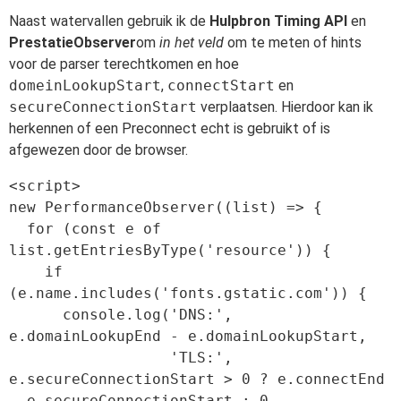
Naast watervallen gebruik ik de
Hulpbron Timing API
en
PrestatieObserver
om
in het veld
om te meten of hints
voor de parser terechtkomen en hoe
domeinLookupStart
,
connectStart
en
secureConnectionStart
verplaatsen. Hierdoor kan ik
herkennen of een Preconnect echt is gebruikt of is
afgewezen door de browser.
<script>

new PerformanceObserver((list) => {

  for (const e of 
list.getEntriesByType('resource')) {

    if 
(e.name.includes('fonts.gstatic.com')) {

      console.log('DNS:', 
e.domainLookupEnd - e.domainLookupStart,

                  'TLS:', 
e.secureConnectionStart > 0 ? e.connectEnd 
- e.secureConnectionStart : 0,
