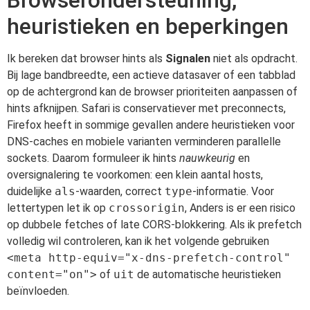
heuristieken en beperkingen
Ik bereken dat browser hints als
Signalen
niet als opdracht.
Bij lage bandbreedte, een actieve datasaver of een tabblad
op de achtergrond kan de browser prioriteiten aanpassen of
hints afknijpen. Safari is conservatiever met preconnects,
Firefox heeft in sommige gevallen andere heuristieken voor
DNS-caches en mobiele varianten verminderen parallelle
sockets. Daarom formuleer ik hints
nauwkeurig
en
oversignalering te voorkomen: een klein aantal hosts,
duidelijke
als
-waarden, correct
type
-informatie. Voor
lettertypen let ik op
crossorigin
, Anders is er een risico
op dubbele fetches of late CORS-blokkering. Als ik prefetch
volledig wil controleren, kan ik het volgende gebruiken
<meta http-equiv="x-dns-prefetch-control"
content="on">
of
uit
de automatische heuristieken
beïnvloeden.