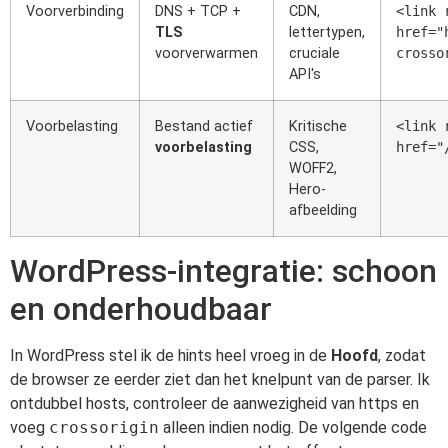
Voorverbinding
DNS + TCP +
CDN,
<link 
TLS
lettertypen,
href="
voorverwarmen
cruciale
crosso
API's
Voorbelasting
Bestand actief
Kritische
<link 
voorbelasting
CSS,
href="
WOFF2,
Hero-
afbeelding
WordPress-integratie: schoon
en onderhoudbaar
In WordPress stel ik de hints heel vroeg in de
Hoofd
, zodat
de browser ze eerder ziet dan het knelpunt van de parser. Ik
ontdubbel hosts, controleer de aanwezigheid van https en
voeg
crossorigin
alleen indien nodig. De volgende code