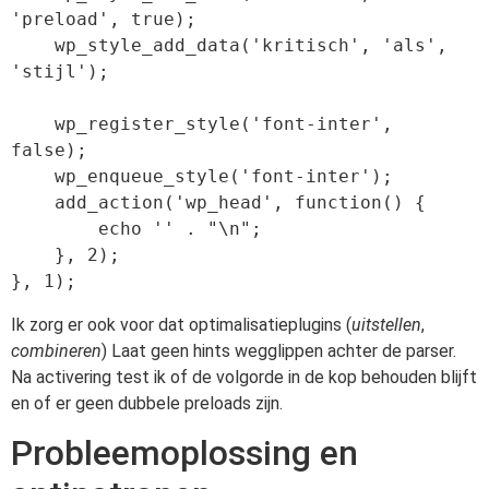
'preload', true);

    wp_style_add_data('kritisch', 'als', 
'stijl');

    wp_register_style('font-inter', 
false);

    wp_enqueue_style('font-inter');

    add_action('wp_head', function() {

        echo '' . "\n";

    }, 2);

Ik zorg er ook voor dat optimalisatieplugins (
uitstellen
,
combineren
) Laat geen hints wegglippen achter de parser.
Na activering test ik of de volgorde in de kop behouden blijft
en of er geen dubbele preloads zijn.
Probleemoplossing en