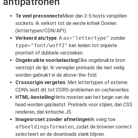
antipatronen
Te veel preconnects
Meer dan 3-5 hosts verspillen
sockets. Ik verkort tot de
eerste kritiek
Doelen
(lettertypen/CDN/API).
Verkeerd als/type
: A
as="lettertype"
zonder
type="font/woff2"
kan leiden tot onjuiste
prioriteit of dubbele verzoeken.
Ongebruikte voorbelasting
Elke ongebruikte bron
verstopt de lijn. Ik verwijder preloads die niet veilig
worden gebruikt in de above-the-fold.
Crossorigin vergeten
: Met lettertypen of externe
CDN's leidt dit tot CORS-problemen en cacheverlies.
HTML-bestelling
Hints moeten aan het begin van de
head worden geplaatst. Preloads voor stijlen, dan CSS
renderen, dan kritische JS.
Imagesrcset zonder afmetingen
Ik voeg toe
afbeeldingsformaten
, zodat de browser correct
selecteert en de downloads slank blijven.