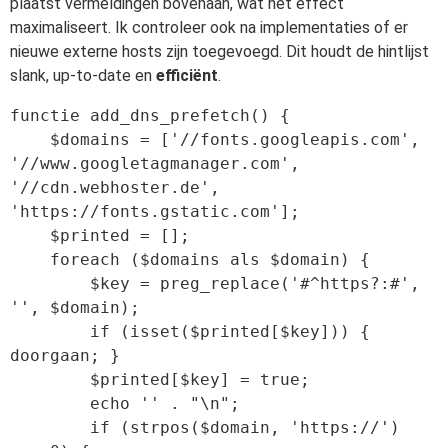
plaatst vermeldingen bovenaan, wat het effect
maximaliseert. Ik controleer ook na implementaties of er
nieuwe externe hosts zijn toegevoegd. Dit houdt de hintlijst
slank, up-to-date en
efficiënt
.
functie add_dns_prefetch() {

    $domains = ['//fonts.googleapis.com', 
'//www.googletagmanager.com', 
'//cdn.webhoster.de', 
'https://fonts.gstatic.com'];

    $printed = [];

    foreach ($domains als $domain) {

        $key = preg_replace('#^https?:#', 
'', $domain);

        if (isset($printed[$key])) { 
doorgaan; }

        $printed[$key] = true;

        echo '' . "\n";

        if (strpos($domain, 'https://') 