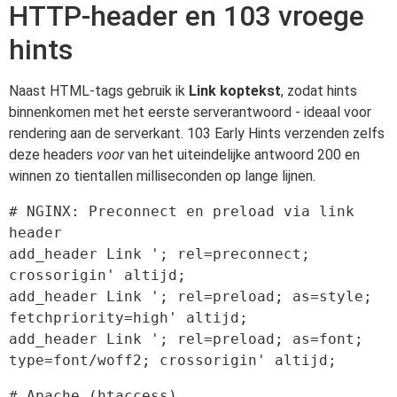
HTTP-header en 103 vroege
hints
Naast HTML-tags gebruik ik
Link koptekst
, zodat hints
binnenkomen met het eerste serverantwoord - ideaal voor
rendering aan de serverkant. 103 Early Hints verzenden zelfs
deze headers
voor
van het uiteindelijke antwoord 200 en
winnen zo tientallen milliseconden op lange lijnen.
# NGINX: Preconnect en preload via link 
header

add_header Link '; rel=preconnect; 
crossorigin' altijd;

add_header Link '; rel=preload; as=style; 
fetchpriority=high' altijd;

add_header Link '; rel=preload; as=font; 
# Apache (htaccess)
