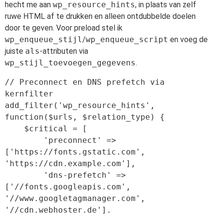
hecht me aan
wp_resource_hints
, in plaats van zelf
ruwe HTML af te drukken en alleen ontdubbelde doelen
door te geven. Voor preload stel ik
wp_enqueue_stijl
/
wp_enqueue_script
en voeg de
juiste
als
-attributen via
wp_stijl_toevoegen_gegevens
.
// Preconnect en DNS prefetch via 
kernfilter

add_filter('wp_resource_hints', 
function($urls, $relation_type) {

    $critical = [

        'preconnect' => 
['https://fonts.gstatic.com', 
'https://cdn.example.com'],

        'dns-prefetch' => 
['//fonts.googleapis.com', 
'//www.googletagmanager.com', 
'//cdn.webhoster.de'].
