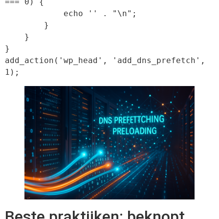
=== 0) {

            echo '' . "\n";

        }

    }

}

add_action('wp_head', 'add_dns_prefetch', 
Beste praktijken: beknopt