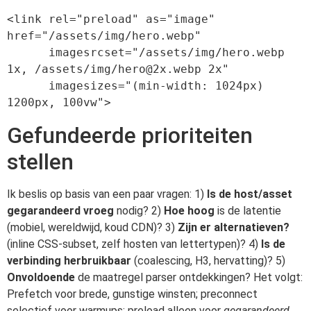
<link rel="preload" as="image" 
href="/assets/img/hero.webp"

      imagesrcset="/assets/img/hero.webp 
1x, /assets/img/
hero@2x.webp
 2x"

      imagesizes="(min-width: 1024px) 
Gefundeerde prioriteiten
stellen
Ik beslis op basis van een paar vragen: 1)
Is de host/asset
gegarandeerd vroeg
nodig? 2)
Hoe hoog
is de latentie
(mobiel, wereldwijd, koud CDN)? 3)
Zijn er alternatieven?
(inline CSS-subset, zelf hosten van lettertypen)? 4)
Is de
verbinding herbruikbaar
(coalescing, H3, hervatting)? 5)
Onvoldoende
de maatregel parser ontdekkingen? Het volgt:
Prefetch voor brede, gunstige winsten; preconnect
selectief voor warmups; preload alleen voor
gegarandeerd