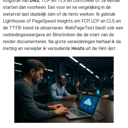
volgorde van
DNS
, TCP en TLS en controleer of ze eerder
starten dan voorheen. Een voor en na vergelijking in de
waterval laat duidelijk zien of de hints werken. Ik gebruik
Lighthouse of PageSpeed Insights om FCP, LCP en CLS en
de TTFB-trend te observeren. WebPageTest biedt ook een
verbindingsweergave en filmstroken die de start van de
render documenteren. Na grote veranderingen herhaal ik de
meting en verwijder ik verouderde
Hosts
uit de Hint-lijst.