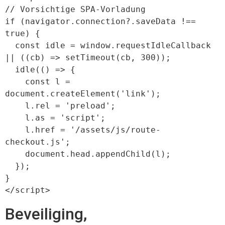
// Vorsichtige SPA-Vorladung

if (navigator.connection?.saveData !== 
true) {

  const idle = window.requestIdleCallback 
|| ((cb) => setTimeout(cb, 300));

  idle(() => {

    const l = 
document.createElement('link');

    l.rel = 'preload';

    l.as = 'script';

    l.href = '/assets/js/route-
checkout.js';

    document.head.appendChild(l);

  });

}

Beveiliging,