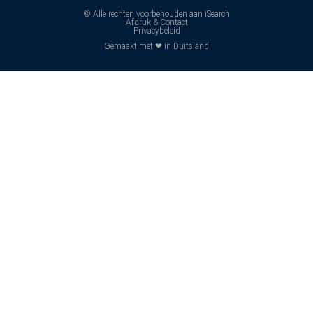
© Alle rechten voorbehouden aan iSearch
Afdruk & Contact
Privacybeleid
Gemaakt met ❤ in Duitsland