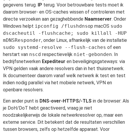
gegevens terug.
IP
terug. Voor betrouwbare tests moet ik
daarom browser- en OS-caches wissen of controleren met
directe verzoeken aan gezaghebbende
Naamserver
. Onder
Windows helpt
ipconfig /flushdns
op macOS
sudo
dscacheutil -flushcache; sudo killall -HUP
mDNSResponder
, onder Linux, afhankelijk van de installatie
sudo systemd-resolve --flush-caches
of een
herstart van
nscd
respectievelijk
niet-gebonden
. In
bedrijfsnetwerken
Expediteur
en beveiligingsgateways: via
VPN gelden vaak andere resolvers dan in het thuisnetwerk.
Ik documenteer daarom vanaf welk netwerk ik test en test
indien nodig parallel via het mobiele netwerk, VPN en
openbare resolvers.
Een ander punt is
DNS-over-HTTPS/-TLS
in de browser: Als
je DoH/DoT hebt geactiveerd, vraag je niet
noodzakelijkerwijs de lokale netwerkresolver op, maar een
externe service. Dit betekent dat de resultaten verschillen
tussen browsers, zelfs op hetzelfde apparaat. Voor