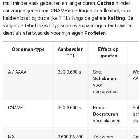
mail minder vaak gebeuren en langer duren.
Caches
minder
aanvragen genereren. CNAME's gedragen zich flexibel, maar
hebben baat bij duidelijke TTL's langs de gehele
Ketting
. De
volgende tabel maakt typische overspanningen tastbaar en
dient als startwaarde voor mijn eigen
Profielen
:
Opnemen
-type
Aanbevolen
Effect op
TTL
updates
A / AAAA
300-3.600 s
Snel
We
Schakelen
API
voor
serverwissel
CNAME
300-3.600 s
Flexibel
Su
Doorsturen
se
voor aliassen
al
MX
3.600-86.400
Zeldzaam
Ro