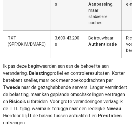
s
Aanpassing
,
e-m
maar
stabielere
caches
TXT
3.600-43.200
Betrouwbaar
Ric
(SPF/DKIM/DMARC)
s
Authenticatie
vo
bev
Ik pas deze beginwaarden aan aan de behoefte aan
verandering,
Belasting
profiel en controleresultaten. Korter
betekent sneller, maar ook meer zoekopdrachten per
Tweede
naar de gezaghebbende servers. Langer vermindert
de belasting, maar kan geplande omschakelingen vertragen
en
Risico's
uitbreiden. Voor grote veranderingen verlaag ik
de TTL tijdig, waarna ik terugga naar een redelijke
Niveau
.
Hierdoor blijft de balans tussen actualiteit en
Prestaties
ontvangen.