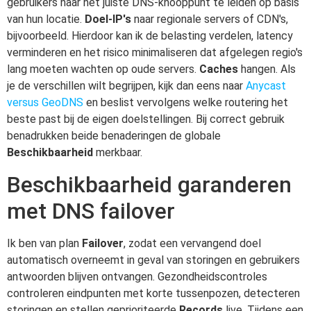
gebruikers naar het juiste DNS-knooppunt te leiden op basis
van hun locatie.
Doel-IP's
naar regionale servers of CDN's,
bijvoorbeeld. Hierdoor kan ik de belasting verdelen, latency
verminderen en het risico minimaliseren dat afgelegen regio's
lang moeten wachten op oude servers.
Caches
hangen. Als
je de verschillen wilt begrijpen, kijk dan eens naar
Anycast
versus GeoDNS
en beslist vervolgens welke routering het
beste past bij de eigen doelstellingen. Bij correct gebruik
benadrukken beide benaderingen de globale
Beschikbaarheid
merkbaar.
Beschikbaarheid garanderen
met DNS failover
Ik ben van plan
Failover
, zodat een vervangend doel
automatisch overneemt in geval van storingen en gebruikers
antwoorden blijven ontvangen. Gezondheidscontroles
controleren eindpunten met korte tussenpozen, detecteren
storingen en stellen geprioriteerde
Records
live. Tijdens een