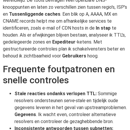
wereldwijd. De tools bevragen veel openbare DNS-
knooppunten en laten zo verschillen zien tussen regio's, ISP's
en
Tussenliggende caches
. Een blik op A, AAAA, MX en
CNAME records helpt me om afhankelijke services te
identificeren, zoals e-mail of CDN hosts in de
In stap
te
houden. Als er afwijkingen blijven bestaan, analyseer ik TTL's,
gedelegeerde zones en
Expediteur
-ketens. Met
gestructureerde controles plan ik schakelvensters beter en
behoud ik zichtbaarheid voor
Gebruikers
hoog.
Frequente foutpatronen en
snelle controles
Stale reacties ondanks verlopen TTL:
Sommige
resolvers ondersteunen
serve-stale
en tijdelijk oude
gegevens leveren in het geval van upstreamproblemen.
Gegevens
. Ik wacht even, controleer alternatieve
resolvers en controleer de gezaghebbende bron.
Inconsistente antwoorden tussen subnetten: