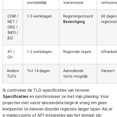
onmiddellijk
transmissie
verhuizin
.COM /
1-5 werkdagen
Registergestuurd
60 dagen
.NET /
Bevestiging
registrat
.ORG /
.INFO /
.BIZ
.AT /
1-2 werkdagen
Regionale regels
Afhankeli
.CH
Andere
Tot 14 dagen
Aanvullende
Varieert
TLD's
tests mogelijk
Ik controleer de TLD-specificaties van tevoren.
Specificaties
en synchroniseer ze met mijn planning. Voor
projecten met vaste lanceerdata begin ik vroeg om geen
knelpunten te riskeren doordat registers langer lopen. Als er
e-mailaccounts of API-integraties aan het domein zijn