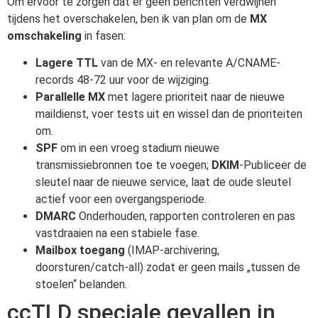
Om ervoor te zorgen dat er geen berichten verdwijnen
tijdens het overschakelen, ben ik van plan om de
MX
omschakeling
in fasen:
Lagere TTL
van de MX- en relevante A/CNAME-
records 48-72 uur voor de wijziging.
Parallelle MX
met lagere prioriteit naar de nieuwe
maildienst, voer tests uit en wissel dan de prioriteiten
om.
SPF
om in een vroeg stadium nieuwe
transmissiebronnen toe te voegen;
DKIM
-Publiceer de
sleutel naar de nieuwe service, laat de oude sleutel
actief voor een overgangsperiode.
DMARC
Onderhouden, rapporten controleren en pas
vastdraaien na een stabiele fase.
Mailbox toegang
(IMAP-archivering,
doorsturen/catch-all) zodat er geen mails „tussen de
stoelen“ belanden.
ccTLD speciale gevallen in