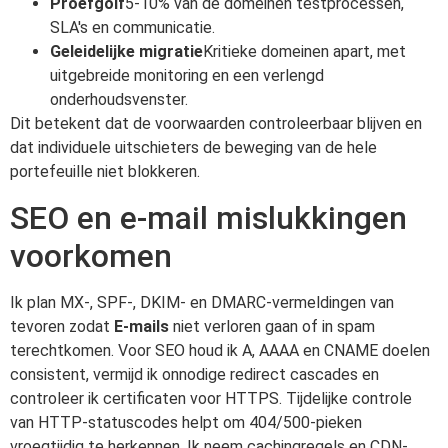
Proefgolf
5-10% van de domeinen testprocessen,
SLA's en communicatie.
Geleidelijke migratie
Kritieke domeinen apart, met
uitgebreide monitoring en een verlengd
onderhoudsvenster.
Dit betekent dat de voorwaarden controleerbaar blijven en
dat individuele uitschieters de beweging van de hele
portefeuille niet blokkeren.
SEO en e-mail mislukkingen
voorkomen
Ik plan MX-, SPF-, DKIM- en DMARC-vermeldingen van
tevoren zodat
E-mails
niet verloren gaan of in spam
terechtkomen. Voor SEO houd ik A, AAAA en CNAME doelen
consistent, vermijd ik onnodige redirect cascades en
controleer ik certificaten voor HTTPS. Tijdelijke controle
van HTTP-statuscodes helpt om 404/500-pieken
vroegtijdig te herkennen. Ik neem cachingregels en CDN-