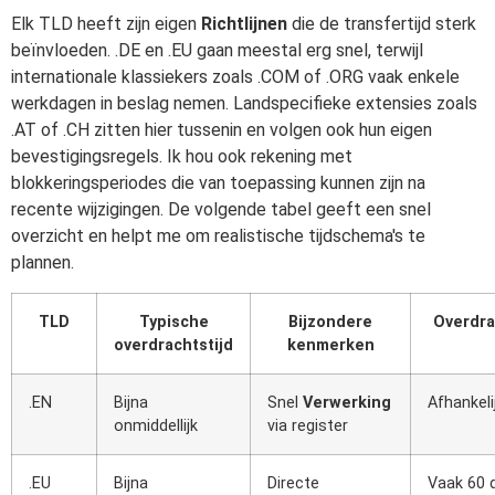
Elk TLD heeft zijn eigen
Richtlijnen
die de transfertijd sterk
beïnvloeden. .DE en .EU gaan meestal erg snel, terwijl
internationale klassiekers zoals .COM of .ORG vaak enkele
werkdagen in beslag nemen. Landspecifieke extensies zoals
.AT of .CH zitten hier tussenin en volgen ook hun eigen
bevestigingsregels. Ik hou ook rekening met
blokkeringsperiodes die van toepassing kunnen zijn na
recente wijzigingen. De volgende tabel geeft een snel
overzicht en helpt me om realistische tijdschema's te
plannen.
TLD
Typische
Bijzondere
Overdra
overdrachtstijd
kenmerken
.EN
Bijna
Snel
Verwerking
Afhankeli
onmiddellijk
via register
.EU
Bijna
Directe
Vaak 60 